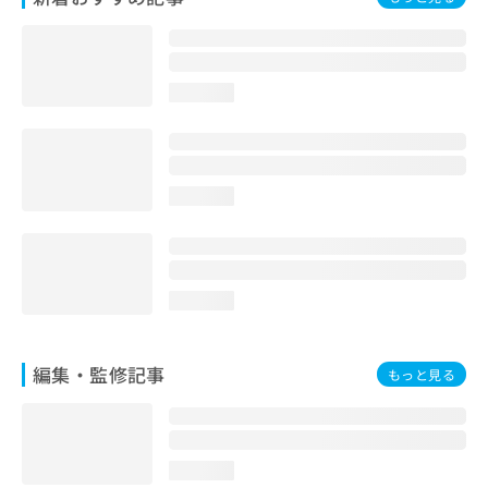
お
問
い
合
loading...
わ
せ
は
こ
ち
loading...
ら
loading...
編集・監修記事
もっと見る
loading...