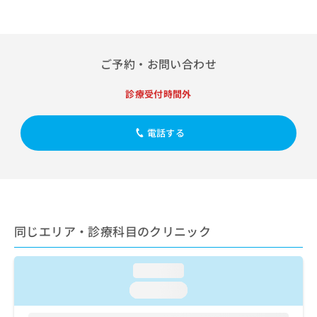
出
稿
クリ
資
稿
ニッ
の
料
クナ
の
お
の
ビサ
お
問
ご
イト
問
ご予約・お問い合わせ
い
請
への
い
合
お問
求
合
合せ
わ
は
診療受付時間外
フォ
わ
せ
こ
ーム
せ
は
ち
とな
は
電話する
こ
ら
りま
こ
ち
す。
ち
ら
クリ
無
ら
ニッ
料
クの
資
情
予
料
報
約・
の
症状
拡
同じエリア・診療科目のクリニック
のご
ご
充
相談
請
の
など
求
お
loading...
はで
は
申
きま
loading...
こ
せん
し
ので
ち
込