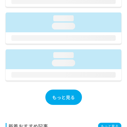
ご了
ら
み
承く
は
ださ
こ
無
い。
loading...
ち
料
ら
loading...
情
報
拡
掲
充
載
の
情
お
loading...
報
申
の
loading...
し
修
込
正
み
は
は
こ
こ
ち
ち
ら
もっと見る
ら
そ
の
他
の
新着おすすめ記事
もっと見る