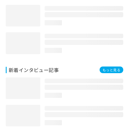
loading...
loading...
新着インタビュー記事
もっと見る
loading...
loading...