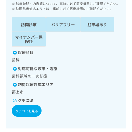
ッ
は
診療時間・内容等について、事前に必ず医療機関にご確認ください。
ク
訪問診療対応エリアは、事前に必ず医療機関にご確認ください。
こ
ナ
ち
ビ
ら
訪問診療
バリアフリー
駐車場あり
に
関
広
マイナンバー保
す
広
険証
告
る
告
代
お
出
診療科目
理
問
稿
歯科
店
い
の
合
の
対応可能な疾患・治療
お
わ
方
問
歯科領域の一次診療
せ
い
は
訪問診療対応エリア
は
合
こ
こ
郡上市
わ
ち
ち
せ
クチコミ
ら
ら
は
こ
クチコミを見る
こち
ち
広
らは
広
ら
告
マイ
告
出
ナビ