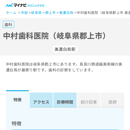
一
般
ホーム
中部
岐阜県
郡上市
美濃白鳥
中村歯科医院（岐阜県郡上市 美
ユ
歯科
ー
ザ
中村歯科医院（岐阜県郡上市）
ー
の
美濃白鳥駅
方
は
こ
中村歯科医院は岐阜県郡上市にあります。長良川鉄道越美南線の美
濃白鳥が最寄り駅です。歯科の診察をしています。
ち
ら
医
マ
療
イ
特徴
アクセス
診療時間
紹介記事
医師
関
ナ
係
ビ
者
ク
の
リ
特徴
方
ニ