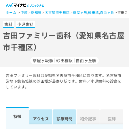
一
般
ホーム
中部
愛知県
名古屋市千種区
茶屋ヶ坂
,
砂田橋
,
自由ヶ丘
吉田フ
ユ
歯科
小児歯科
ー
ザ
吉田ファミリー歯科（愛知県名古屋
ー
市千種区）
の
方
は
茶屋ヶ坂駅
砂田橋駅
自由ヶ丘駅
こ
ち
吉田ファミリー歯科は愛知県名古屋市千種区にあります。名古屋市
ら
営地下鉄名城線の砂田橋が最寄り駅です。歯科／小児歯科の診察を
しています。
医
マ
療
イ
関
ナ
係
ビ
者
ク
特徴
アクセス
診療時間
紹介記事
医師
の
リ
方
ニ