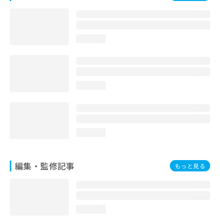
お
問
い
合
loading...
わ
せ
は
こ
ち
loading...
ら
loading...
編集・監修記事
もっと見る
loading...