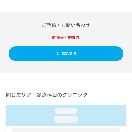
出
稿
クリ
資
稿
ニッ
の
料
クナ
の
お
の
ビサ
お
問
ご
イト
ご予約・お問い合わせ
問
い
請
への
い
合
お問
求
合
診療受付時間外
合せ
わ
は
フォ
わ
せ
こ
ーム
せ
は
ち
とな
電話する
は
こ
ら
りま
こ
ち
す。
ち
ら
クリ
無
ら
ニッ
料
クの
資
情
予
料
報
約・
の
症状
同じエリア・診療科目のクリニック
拡
のご
ご
充
相談
請
の
など
求
loading...
お
はで
は
申
きま
loading...
こ
せん
し
ので
ち
込