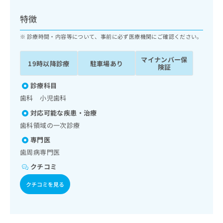
ッ
は
ク
こ
特徴
ナ
ち
ビ
診療時間・内容等について、事前に必ず医療機関にご確認ください。
ら
に
関
マイナンバー保
広
19時以降診療
駐車場あり
す
広
険証
告
る
告
代
お
診療科目
出
理
問
稿
歯科 小児歯科
店
い
の
対応可能な疾患・治療
合
の
お
わ
歯科領域の一次診療
方
問
せ
い
は
専門医
は
合
こ
歯周病専門医
こ
わ
ち
ち
せ
クチコミ
ら
ら
は
クチコミを見る
こ
こち
ち
広
らは
広
ら
告
マイ
告
出
ナビ