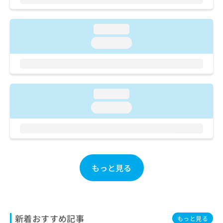
ご了
ら
み
承く
は
ださ
こ
無
い。
loading...
ち
料
loading...
ら
情
報
拡
掲
充
載
の
情
loading...
お
報
申
の
loading...
し
修
込
正
み
は
は
こ
こ
ち
ち
もっと見る
ら
ら
そ
の
他
新着おすすめ記事
もっと見る
の