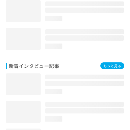
loading...
loading...
新着インタビュー記事
もっと見る
loading...
loading...