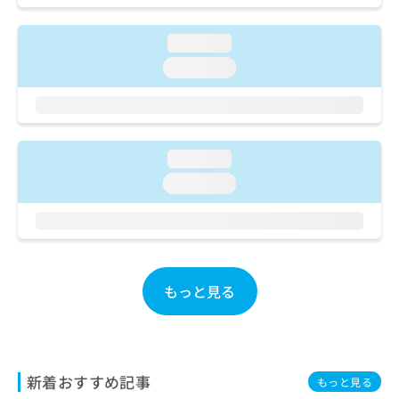
ご了
ら
み
承く
は
ださ
loading...
こ
無
い。
ち
料
loading...
ら
情
報
拡
掲
充
載
の
情
loading...
お
報
loading...
申
の
し
修
込
正
み
は
は
こ
こ
ち
もっと見る
ち
ら
ら
そ
の
他
新着おすすめ記事
もっと見る
の