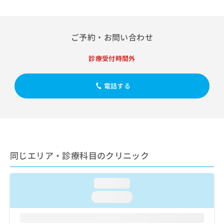
出
稿
クリ
資
稿
ニッ
の
料
クナ
の
お
の
ビサ
お
問
ご
ご予約・お問い合わせ
イト
問
い
請
への
い
合
お問
求
診療受付時間外
合
合せ
わ
は
フォ
わ
せ
こ
ーム
せ
は
ち
電話する
とな
は
こ
ら
りま
こ
ち
す。
ち
ら
クリ
無
ら
ニッ
料
クの
資
情
予
料
報
約・
同じエリア・診療科目のクリニック
の
症状
拡
のご
ご
充
相談
請
の
など
loading...
求
お
はで
loading...
は
申
きま
こ
せん
し
ので
ち
込