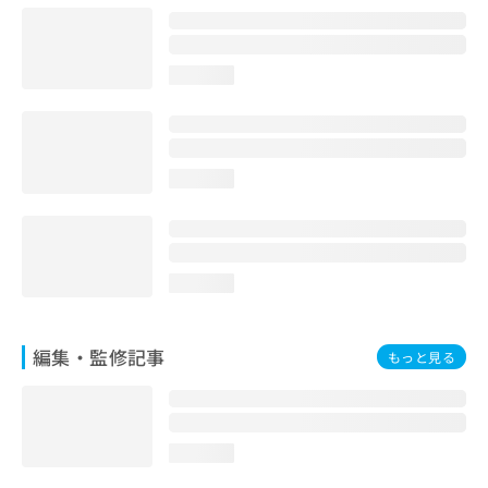
お
問
い
loading...
合
わ
せ
は
こ
loading...
ち
ら
loading...
編集・監修記事
もっと見る
loading...