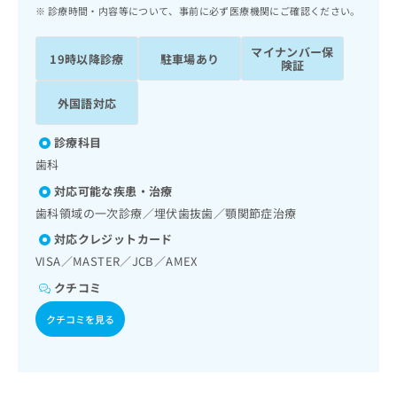
ッ
は
診療時間・内容等について、事前に必ず医療機関にご確認ください。
ク
こ
ナ
ち
マイナンバー保
19時以降診療
駐車場あり
ビ
険証
ら
に
関
外国語対応
広
す
広
告
る
告
診療科目
代
お
出
歯科
理
問
稿
店
い
の
対応可能な疾患・治療
合
の
お
歯科領域の一次診療／埋伏歯抜歯／顎関節症治療
わ
方
問
対応クレジットカード
せ
い
は
は
合
VISA／MASTER／JCB／AMEX
こ
こ
わ
ち
クチコミ
ち
せ
ら
ら
は
クチコミを見る
こ
こち
ち
広
らは
広
ら
告
マイ
告
出
ナビ