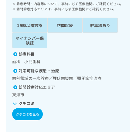
ッ
は
診療時間・内容等について、事前に必ず医療機関にご確認ください。
ク
訪問診療対応エリアは、事前に必ず医療機関にご確認ください。
こ
ナ
ち
ビ
ら
19時以降診療
訪問診療
駐車場あり
に
関
広
マイナンバー保
す
広
険証
告
る
告
代
お
出
診療科目
理
問
稿
歯科 小児歯科
店
い
の
合
の
対応可能な疾患・治療
お
わ
方
問
歯科領域の一次診療／埋伏歯抜歯／顎関節症治療
せ
い
は
訪問診療対応エリア
は
合
こ
こ
東海市
わ
ち
ち
せ
クチコミ
ら
ら
は
こ
クチコミを見る
こち
ち
広
らは
広
ら
告
マイ
告
出
ナビ