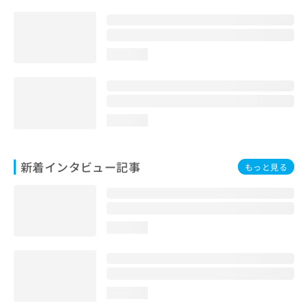
loading...
loading...
新着インタビュー記事
もっと見る
loading...
loading...