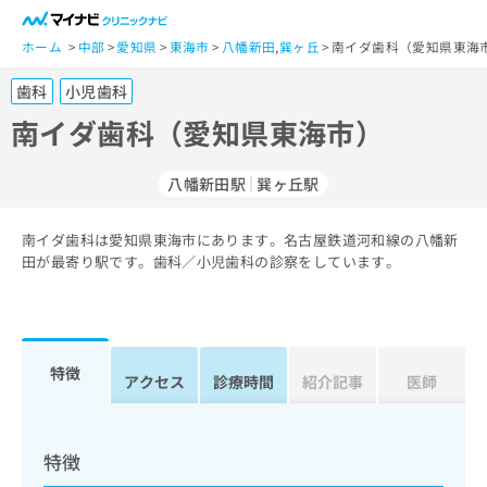
一
般
ホーム
中部
愛知県
東海市
八幡新田
,
巽ヶ丘
南イダ歯科（愛知県東海
ユ
歯科
小児歯科
ー
ザ
南イダ歯科（愛知県東海市）
ー
の
八幡新田駅
巽ヶ丘駅
方
は
こ
南イダ歯科は愛知県東海市にあります。名古屋鉄道河和線の八幡新
田が最寄り駅です。歯科／小児歯科の診察をしています。
ち
ら
医
マ
療
イ
特徴
アクセス
診療時間
紹介記事
医師
関
ナ
係
ビ
者
ク
の
リ
特徴
方
ニ