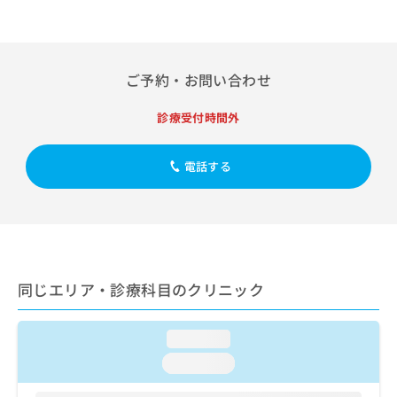
出
稿
クリ
資
稿
ニッ
の
料
クナ
の
お
の
ビサ
お
問
ご
イト
問
ご予約・お問い合わせ
い
請
への
い
合
お問
求
合
合せ
わ
は
診療受付時間外
フォ
わ
せ
こ
ーム
せ
は
ち
とな
は
電話する
こ
ら
りま
こ
ち
す。
ち
ら
クリ
無
ら
ニッ
料
クの
資
情
予
料
報
約・
の
症状
拡
同じエリア・診療科目のクリニック
のご
ご
充
相談
請
の
など
求
お
loading...
はで
は
申
きま
loading...
こ
せん
し
ので
ち
込