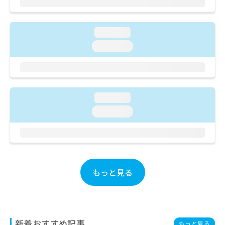
ご了
ら
み
承く
は
ださ
こ
無
い。
loading...
ち
料
ら
loading...
情
報
拡
掲
充
載
の
情
お
loading...
報
申
の
loading...
し
修
込
正
み
は
は
こ
こ
ち
ち
ら
もっと見る
ら
そ
の
他
の
新着おすすめ記事
もっと見る