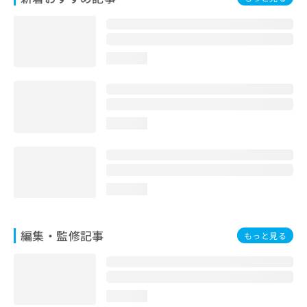
お
問
い
合
loading...
わ
せ
は
こ
ち
loading...
ら
loading...
編集・監修記事
もっと見る
loading...