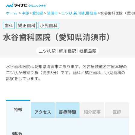
一
般
ホーム
中部
愛知県
清須市
二ツ杁
,
新川橋
,
枇杷島
水谷歯科医院（愛知
ユ
歯科
矯正歯科
小児歯科
ー
ザ
水谷歯科医院（愛知県清須市）
ー
の
二ツ杁駅
新川橋駅
枇杷島駅
方
は
こ
水谷歯科医院は愛知県清須市にあります。名古屋鉄道名古屋本線の
二ツ杁が最寄り駅（徒歩5分）です。歯科／矯正歯科／小児歯科の
ち
診察をしています。
ら
医
マ
療
イ
関
ナ
特徴
アクセス
診療時間
紹介記事
医師
係
ビ
者
ク
の
リ
方
ニ
特徴