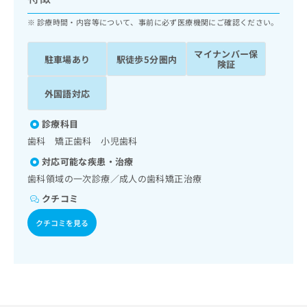
ッ
は
ク
診療時間・内容等について、事前に必ず医療機関にご確認ください。
こ
ナ
ち
ビ
ら
マイナンバー保
駐車場あり
駅徒歩5分圏内
に
険証
関
広
す
広
外国語対応
告
る
告
代
お
出
診療科目
理
問
稿
歯科 矯正歯科 小児歯科
店
い
の
合
の
お
対応可能な疾患・治療
わ
方
問
歯科領域の一次診療／成人の歯科矯正治療
せ
い
は
クチコミ
は
合
こ
こ
わ
ち
クチコミを見る
ち
せ
ら
ら
は
こ
こち
ち
広
らは
広
ら
告
マイ
告
出
ナビ