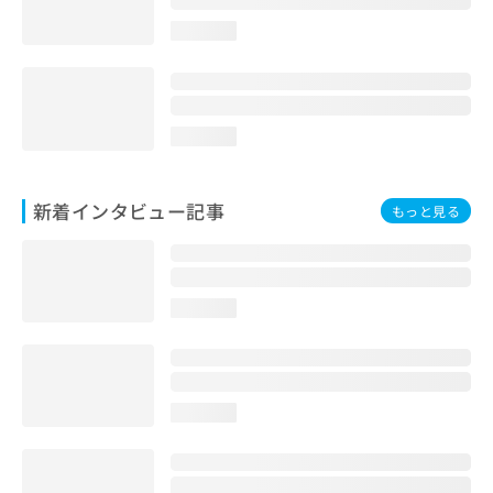
loading...
loading...
新着インタビュー記事
もっと見る
loading...
loading...