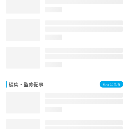
お
問
loading...
い
合
わ
せ
loading...
は
こ
ち
ら
loading...
編集・監修記事
もっと見る
loading...