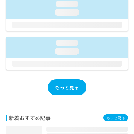
ご了
ら
み
loading...
承く
は
ださ
loading...
こ
無
い。
ち
料
ら
情
報
拡
掲
loading...
充
載
loading...
の
情
お
報
申
の
し
修
込
正
み
は
もっと見る
は
こ
こ
ち
ち
ら
ら
そ
新着おすすめ記事
もっと見る
の
他
の