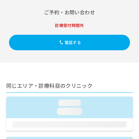
出
稿
クリ
資
稿
ニッ
の
料
ご予約・お問い合わせ
クナ
の
お
の
ビサ
お
問
ご
イト
診療受付時間外
問
い
請
への
い
合
お問
求
合
合せ
わ
は
電話する
フォ
わ
せ
こ
ーム
せ
は
ち
とな
は
こ
ら
りま
こ
ち
す。
ち
ら
クリ
無
ら
ニッ
料
クの
同じエリア・診療科目のクリニック
資
情
予
料
報
約・
の
症状
拡
loading...
のご
ご
充
相談
請
の
loading...
など
求
お
はで
は
申
きま
こ
せん
し
ので
ち
込