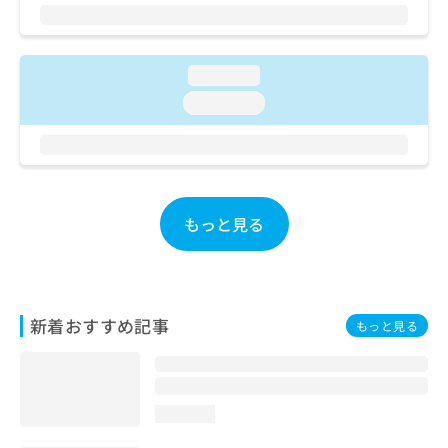
ご了
ら
み
承く
は
ださ
こ
無
い。
ち
料
loading...
ら
情
loading...
報
拡
掲
充
載
の
情
お
報
申
の
もっと見る
し
修
込
正
み
は
は
こ
こ
ち
新着おすすめ記事
もっと見る
ち
ら
ら
そ
の
loading...
他
の