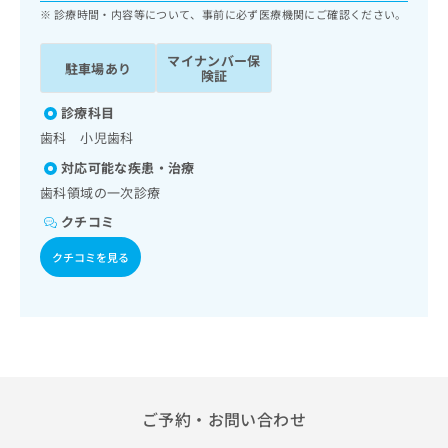
ッ
は
診療時間・内容等について、事前に必ず医療機関にご確認ください。
ク
こ
ナ
ち
マイナンバー保
駐車場あり
ビ
険証
ら
に
関
診療科目
広
す
広
歯科 小児歯科
告
る
告
代
対応可能な疾患・治療
お
出
理
問
歯科領域の一次診療
稿
店
い
の
クチコミ
合
の
お
わ
方
問
クチコミを見る
せ
い
は
は
合
こ
こ
わ
ち
ち
せ
ら
ら
は
こ
こち
ち
広
らは
広
ら
告
ご予約・お問い合わせ
マイ
告
出
ナビ