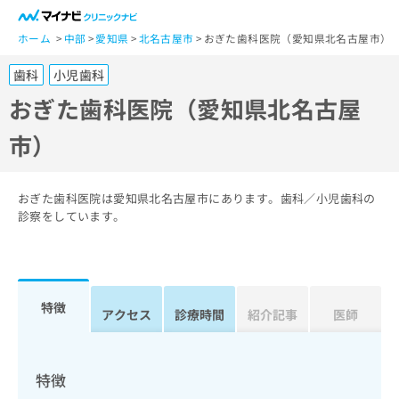
一
般
ホーム
中部
愛知県
北名古屋市
おぎた歯科医院（愛知県北名古屋市）
ユ
歯科
小児歯科
ー
ザ
おぎた歯科医院（愛知県北名古屋
ー
市）
の
方
は
こ
おぎた歯科医院は愛知県北名古屋市にあります。歯科／小児歯科の
ち
診察をしています。
ら
医
マ
療
イ
特徴
関
アクセス
診療時間
紹介記事
医師
ナ
係
ビ
者
ク
の
リ
特徴
方
ニ