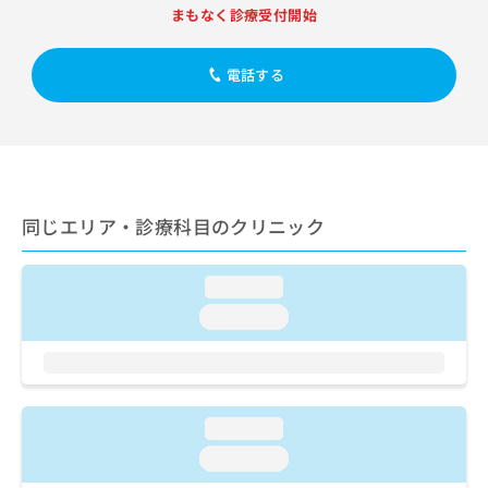
出
稿
クリ
資
まもなく診療受付開始
稿
ニッ
の
料
クナ
の
お
の
ビサ
お
問
電話する
ご
イト
問
い
請
への
い
合
お問
求
合
合せ
わ
は
フォ
わ
せ
こ
ーム
せ
は
ち
とな
は
こ
ら
りま
同じエリア・診療科目のクリニック
こ
ち
す。
ち
ら
クリ
無
ら
ニッ
料
loading...
クの
資
情
予
loading...
料
報
約・
の
症状
拡
のご
ご
充
相談
請
の
など
求
お
はで
loading...
は
申
きま
こ
せん
し
loading...
ので
ち
込