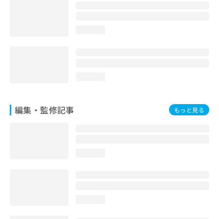
お
問
い
loading...
合
わ
せ
は
こ
loading...
ち
ら
編集・監修記事
もっと見る
loading...
loading...