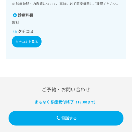
ッ
は
診療時間・内容等について、事前に必ず医療機関にご確認ください。
ク
こ
ナ
診療科目
ち
ビ
歯科
ら
に
クチコミ
関
広
す
広
クチコミを見る
告
る
告
代
お
出
理
問
稿
店
い
の
合
の
お
わ
方
問
せ
い
は
は
合
こ
ご予約・お問い合わせ
こ
わ
ち
ち
せ
ら
まもなく診療受付終了
（18:00まで）
ら
は
こ
こち
ち
広
電話する
らは
広
ら
告
マイ
告
出
ナビ