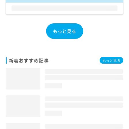
ご了
ら
み
承く
は
ださ
こ
無
い。
ち
料
ら
情
もっと見る
報
拡
掲
充
載
の
情
お
報
新着おすすめ記事
もっと見る
申
の
し
修
込
正
み
は
は
こ
loading...
こ
ち
ち
ら
ら
そ
loading...
の
他
の