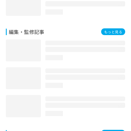
お
問
loading...
い
合
わ
編集・監修記事
もっと見る
せ
は
こ
ち
ら
loading...
loading...
loading...