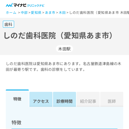
一
般
ホーム
中部
愛知県
あま市
木田
しのだ歯科医院（愛知県あま市 木田
ユ
歯科
ー
ザ
しのだ歯科医院（愛知県あま市）
ー
の
木田駅
方
は
こ
しのだ歯科医院は愛知県あま市にあります。名古屋鉄道津島線の木
田が最寄り駅です。歯科の診察をしています。
ち
ら
医
マ
療
イ
特徴
アクセス
診療時間
紹介記事
医師
関
ナ
係
ビ
者
ク
の
リ
特徴
方
ニ