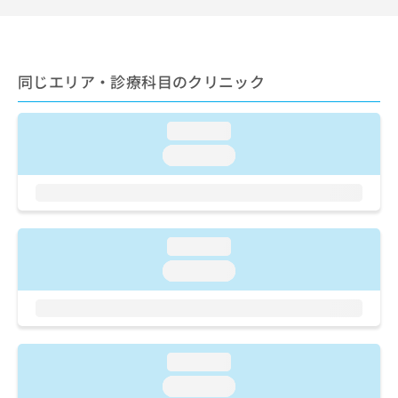
出
稿
クリ
資
稿
ニッ
の
料
クナ
の
お
の
ビサ
お
問
ご
イト
問
同じエリア・診療科目のクリニック
い
請
への
い
合
お問
求
合
合せ
わ
は
フォ
わ
loading...
せ
こ
ーム
せ
は
ち
loading...
とな
は
こ
ら
りま
こ
ち
す。
ち
ら
クリ
無
ら
ニッ
料
クの
資
loading...
情
予
料
報
約・
loading...
の
症状
拡
のご
ご
充
相談
請
の
など
求
お
はで
は
申
きま
loading...
こ
せん
し
ので
ち
loading...
込