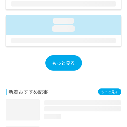
ご了
ら
み
承く
は
ださ
こ
無
い。
ち
料
loading...
ら
情
loading...
報
拡
掲
充
載
の
情
お
報
申
の
もっと見る
し
修
込
正
み
は
は
こ
こ
ち
新着おすすめ記事
もっと見る
ち
ら
ら
そ
の
loading...
他
の