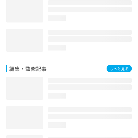
お
問
い
loading...
合
わ
せ
は
こ
loading...
ち
ら
編集・監修記事
もっと見る
loading...
loading...