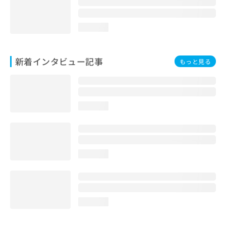
loading...
新着インタビュー記事
もっと見る
loading...
loading...
loading...