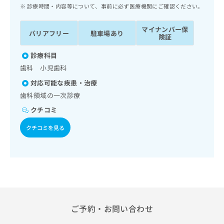
ッ
は
診療時間・内容等について、事前に必ず医療機関にご確認ください。
ク
こ
ナ
ち
マイナンバー保
バリアフリー
駐車場あり
ビ
険証
ら
に
関
診療科目
広
す
広
歯科 小児歯科
告
る
告
代
対応可能な疾患・治療
お
出
理
問
歯科領域の一次診療
稿
店
い
の
クチコミ
合
の
お
わ
方
問
クチコミを見る
せ
い
は
は
合
こ
こ
わ
ち
ち
せ
ら
ら
は
こ
こち
ち
広
らは
広
ら
ご予約・お問い合わせ
告
マイ
告
出
ナビ