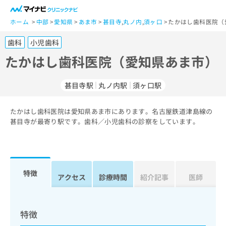
一
般
ホーム
中部
愛知県
あま市
甚目寺
,
丸ノ内
,
須ヶ口
たかはし歯科医院（
ユ
歯科
小児歯科
ー
ザ
たかはし歯科医院（愛知県あま市）
ー
の
甚目寺駅
丸ノ内駅
須ヶ口駅
方
は
こ
たかはし歯科医院は愛知県あま市にあります。名古屋鉄道津島線の
甚目寺が最寄り駅です。歯科／小児歯科の診察をしています。
ち
ら
医
マ
療
イ
特徴
アクセス
診療時間
紹介記事
医師
関
ナ
係
ビ
者
ク
の
リ
特徴
方
ニ