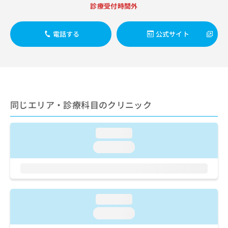
出
稿
クリ
資
診療受付時間外
稿
ニッ
の
料
クナ
の
お
の
ビサ
お
電話する
公式サイト
問
ご
イト
問
い
請
への
い
合
お問
求
合
合せ
わ
は
フォ
わ
せ
こ
ーム
せ
は
ち
とな
は
こ
ら
りま
同じエリア・診療科目のクリニック
こ
ち
す。
ち
ら
クリ
無
ら
ニッ
料
loading...
クの
資
情
予
loading...
料
報
約・
の
症状
拡
のご
ご
充
相談
請
の
など
求
お
はで
loading...
は
申
きま
こ
せん
し
loading...
ので
ち
込