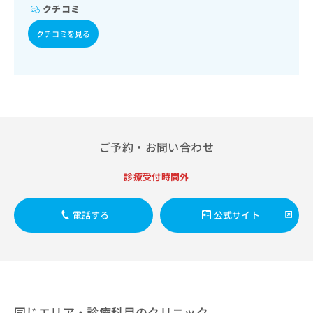
出
稿
クリ
資
クチコミ
稿
ニッ
の
料
クナ
の
お
クチコミを見る
の
ビサ
お
問
ご
イト
問
い
請
への
い
合
お問
求
合
合せ
わ
は
フォ
わ
せ
こ
ーム
せ
は
ち
とな
は
こ
ら
りま
こ
ご予約・お問い合わせ
ち
す。
ち
ら
クリ
無
ら
ニッ
診療受付時間外
料
クの
資
情
予
料
報
約・
電話する
公式サイト
の
症状
拡
のご
ご
充
相談
請
の
など
求
お
はで
は
申
きま
こ
せん
し
ので
ち
込
同じエリア・診療科目のクリニック