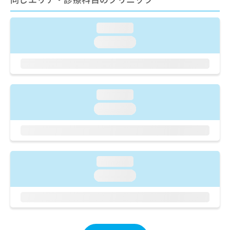
ご了
ら
み
承く
は
ださ
こ
無
い。
loading...
ち
料
loading...
ら
情
報
拡
掲
充
載
の
情
loading...
お
報
loading...
申
の
し
修
込
正
み
は
は
こ
こ
loading...
ち
ち
ら
loading...
ら
そ
の
他
の