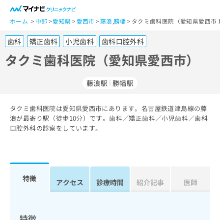
一
般
ホーム
中部
愛知県
愛西市
藤浪
,
勝幡
タクミ歯科医院（愛知県愛西市 
ユ
歯科
矯正歯科
小児歯科
歯科口腔外科
ー
ザ
タクミ歯科医院（愛知県愛西市）
ー
の
藤浪駅
勝幡駅
方
は
こ
タクミ歯科医院は愛知県愛西市にあります。名古屋鉄道津島線の藤
浪が最寄り駅（徒歩10分）です。歯科／矯正歯科／小児歯科／歯科
ち
口腔外科の診察をしています。
ら
医
マ
療
イ
関
ナ
特徴
アクセス
診療時間
紹介記事
医師
係
ビ
者
ク
の
リ
方
ニ
特徴