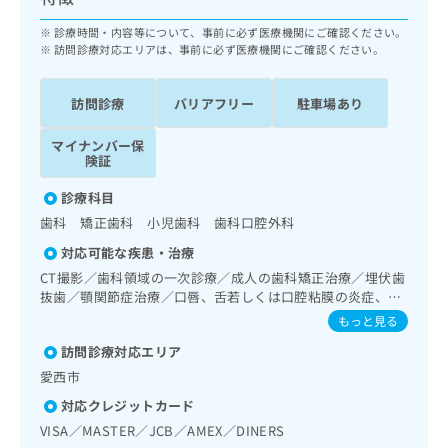
ッ
は
ク
診療時間・内容等について、事前に必ず医療機関にご確認ください。
こ
ナ
訪問診療対応エリアは、事前に必ず医療機関にご確認ください。
ち
ビ
ら
に
訪問診療
バリアフリー
駐車場あり
関
広
す
広
告
マイナンバー保
る
告
険証
代
お
出
理
問
稿
診療科目
店
い
の
歯科 矯正歯科 小児歯科 歯科口腔外科
合
の
お
わ
対応可能な疾患・治療
方
問
せ
い
は
CT撮影／歯科領域の一次診療／成人の歯科矯正治療／埋伏歯
は
合
抜歯／顎関節症治療／口唇、舌若しくは口腔粘膜の炎症、外
こ
こ
わ
傷又は腫瘍の治療
ち
もっと見る
ち
せ
ら
ら
訪問診療対応エリア
は
こ
愛西市
こち
ち
広
らは
対応クレジットカード
広
ら
告
マイ
VISA／MASTER／JCB／AMEX／DINERS
告
出
ナビ