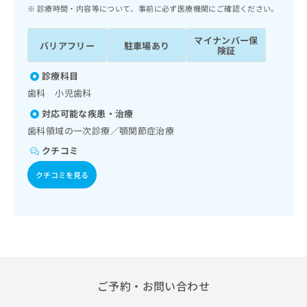
ッ
は
診療時間・内容等について、事前に必ず医療機関にご確認ください。
ク
こ
ナ
ち
マイナンバー保
バリアフリー
駐車場あり
ビ
険証
ら
に
関
診療科目
広
す
広
歯科 小児歯科
告
る
告
代
対応可能な疾患・治療
お
出
理
問
歯科領域の一次診療／顎関節症治療
稿
店
い
の
クチコミ
合
の
お
わ
方
問
クチコミを見る
せ
い
は
は
合
こ
こ
わ
ち
ち
せ
ら
ら
は
こ
こち
ち
広
らは
広
ら
ご予約・お問い合わせ
告
マイ
告
出
ナビ