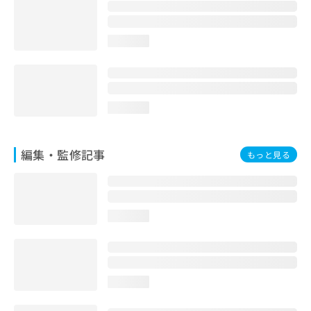
お
問
い
loading...
合
わ
せ
は
こ
loading...
ち
ら
編集・監修記事
もっと見る
loading...
loading...