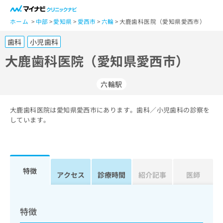
一
般
ホーム
中部
愛知県
愛西市
六輪
大鹿歯科医院（愛知県愛西市）
ユ
歯科
小児歯科
ー
ザ
大鹿歯科医院（愛知県愛西市）
ー
の
六輪駅
方
は
こ
大鹿歯科医院は愛知県愛西市にあります。歯科／小児歯科の診察を
しています。
ち
ら
医
マ
療
イ
特徴
アクセス
診療時間
紹介記事
医師
関
ナ
係
ビ
者
ク
の
リ
特徴
方
ニ