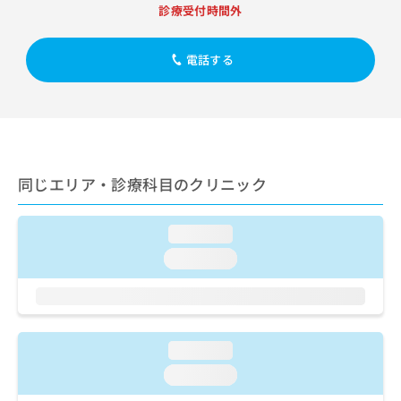
出
稿
クリ
資
診療受付時間外
稿
ニッ
の
料
クナ
の
お
の
ビサ
お
電話する
問
ご
イト
問
い
請
への
い
合
お問
求
合
合せ
わ
は
フォ
わ
せ
こ
ーム
せ
は
ち
とな
は
こ
ら
りま
同じエリア・診療科目のクリニック
こ
ち
す。
ち
ら
クリ
無
ら
ニッ
料
loading...
クの
資
情
予
loading...
料
報
約・
の
症状
拡
のご
ご
充
相談
請
の
など
求
お
はで
loading...
は
申
きま
こ
せん
し
loading...
ので
ち
込