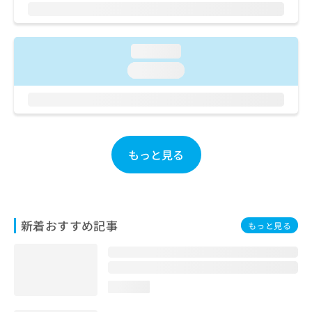
ご了
ら
み
承く
は
ださ
こ
無
い。
ち
料
loading...
ら
情
loading...
報
拡
掲
充
載
の
情
お
報
申
の
もっと見る
し
修
込
正
み
は
は
こ
こ
ち
新着おすすめ記事
もっと見る
ち
ら
ら
そ
の
loading...
他
の