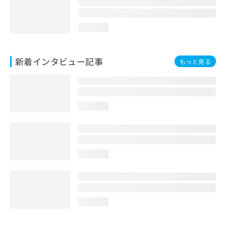
loading...
新着インタビュー記事
もっと見る
loading...
loading...
loading...