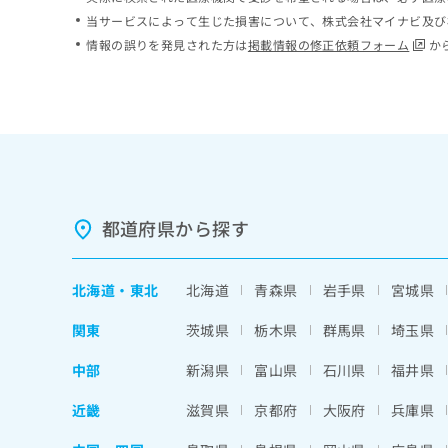
ち
み
当サービスによって生じた損害について、株式会社マイナビ及び
ら
は
情報の誤りを発見された方は
掲載情報の修正依頼フォーム
か
こ
ち
そ
ら
の
他
の
お
問
い
都道府県から探す
合
わ
せ
北海道
・
東北
北海道
青森県
岩手県
宮城県
は
こ
関東
茨城県
栃木県
群馬県
埼玉県
ち
ら
中部
新潟県
富山県
石川県
福井県
近畿
滋賀県
京都府
大阪府
兵庫県