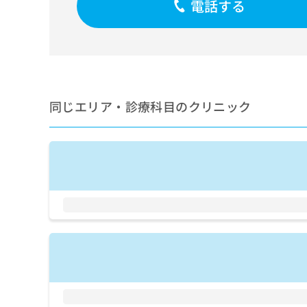
電話する
せ
こち
ち
らは
は
マイ
こ
ら
ナビ
ち
クリ
ら
ニッ
クナ
広
ビサ
広
資
イト
告
同じエリア・診療科目のクリニック
告
への
料
出
出
お問
の
稿
合せ
稿
ご
の
フォ
の
請
お
ーム
お
求
問
とな
問
りま
は
い
い
す。
こ
合
合
クリ
ち
わ
ニッ
わ
ら
せ
クの
せ
は
予
は
約・
こ
こ
無
症状
ち
ち
のご
料
ら
相談
ら
情
など
報
はで