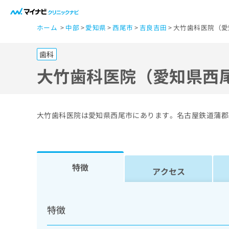
一
ホーム
中部
愛知県
西尾市
吉良吉田
大竹歯科医院（愛
般
ユ
歯科
ー
ザ
大竹歯科医院（愛知県西
ー
の
方
大竹歯科医院は愛知県西尾市にあります。名古屋鉄道蒲郡
は
こ
ち
ら
特徴
アクセス
医
マ
療
イ
特徴
ナ
関
ビ