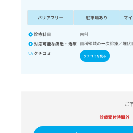
係
ク
者
リ
の
ニ
バリアフリー
駐車場あり
マイ
ッ
方
ク
は
ナ
診療科目
歯科
こ
ビ
歯科領域の一次診療／埋伏
対応可能な疾患・治療
ち
に
関
ら
クチコミ
クチコミを見る
す
る
お
広
広
問
告
告
い
出
代
合
稿
わ
理
の
せ
店
ご
お
は
の
問
こ
い
診療受付時間外
方
ち
合
ら
は
わ
こ