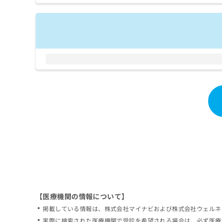
拡
資
きま
充
料
せん
の
ので
の
ご了
お
ご
承く
申
請
ださ
し
求
い。
込
は
み
こ
は
ち
こ
ら
ち
ら
無
料
掲
情
載
報
情
拡
報
充
の
の
修
お
【医療機関の情報について】
正
申
掲載している情報は、株式会社マイナビおよび株式会社ウェルネ
は
し
こ
実際に検索された医療機関で受診を希望される場合は、必ず医療
込