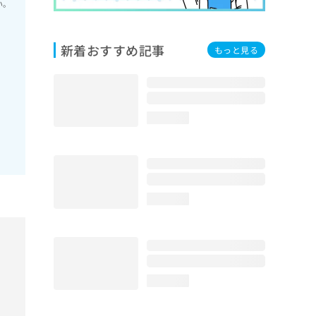
い。
新着おすすめ記事
もっと見る
loading...
loading...
loading...