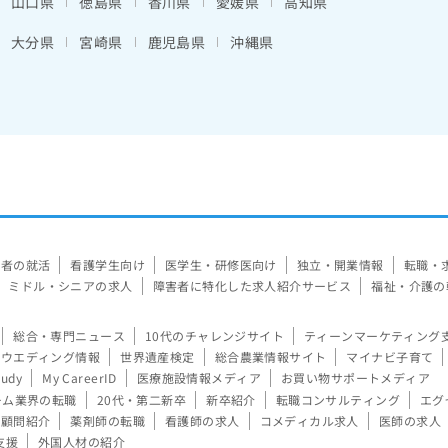
山口県
徳島県
香川県
愛媛県
高知県
大分県
宮崎県
鹿児島県
沖縄県
験者の就活
看護学生向け
医学生・研修医向け
独立・開業情報
転職・
ミドル・シニアの求人
障害者に特化した求人紹介サービス
福祉・介護の
総合・専門ニュース
10代のチャレンジサイト
ティーンマーケティング
ウエディング情報
世界遺産検定
総合農業情報サイト
マイナビ子育て
tudy
My CareerID
医療施設情報メディア
お買い物サポートメディア
ーム業界の転職
20代・第二新卒
新卒紹介
転職コンサルティング
エグ
顧問紹介
薬剤師の転職
看護師の求人
コメディカル求人
医師の求人
支援
外国人材の紹介