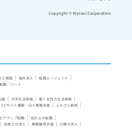
Copyright © Mynavi Corporation
求人情報
海外求人
転職エージェント
転職／パート
支援
大学生活情報
働く女性の生活情報
ECサイト構築・D2C事業支援
ふるさと納税
ゼクティブ転職
会計士の転職
保育士の求人
無期雇用派遣
介護の求人