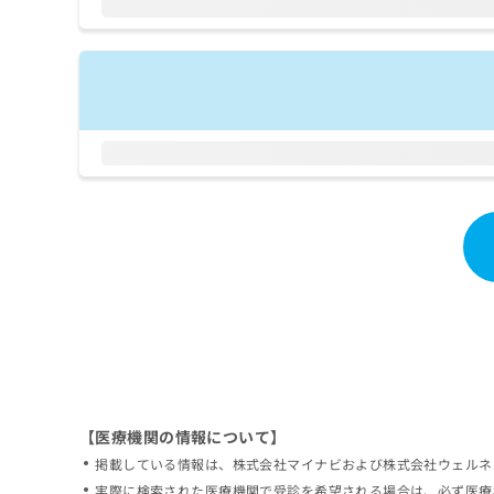
拡
資
きま
充
料
せん
の
ので
の
ご了
お
ご
承く
申
請
ださ
し
求
い。
込
は
み
こ
は
ち
こ
ら
ち
ら
無
料
掲
情
載
報
情
拡
報
充
の
の
修
お
【医療機関の情報について】
正
申
掲載している情報は、株式会社マイナビおよび株式会社ウェルネ
は
し
こ
実際に検索された医療機関で受診を希望される場合は、必ず医療
込