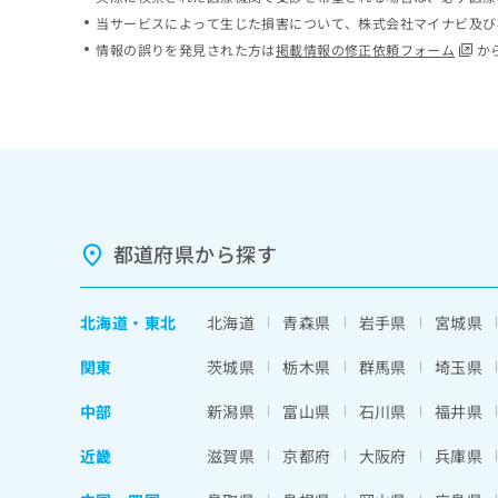
ち
み
当サービスによって生じた損害について、株式会社マイナビ及び
ら
は
情報の誤りを発見された方は
掲載情報の修正依頼フォーム
か
こ
ち
そ
ら
の
他
の
お
問
い
都道府県から探す
合
わ
せ
北海道
・
東北
北海道
青森県
岩手県
宮城県
は
こ
関東
茨城県
栃木県
群馬県
埼玉県
ち
ら
中部
新潟県
富山県
石川県
福井県
近畿
滋賀県
京都府
大阪府
兵庫県