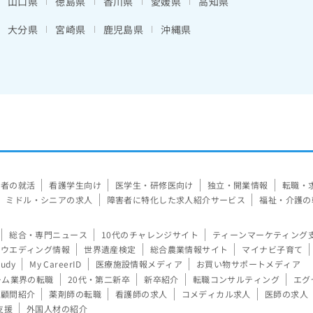
山口県
徳島県
香川県
愛媛県
高知県
大分県
宮崎県
鹿児島県
沖縄県
験者の就活
看護学生向け
医学生・研修医向け
独立・開業情報
転職・
ミドル・シニアの求人
障害者に特化した求人紹介サービス
福祉・介護の
総合・専門ニュース
10代のチャレンジサイト
ティーンマーケティング
ウエディング情報
世界遺産検定
総合農業情報サイト
マイナビ子育て
tudy
My CareerID
医療施設情報メディア
お買い物サポートメディア
ーム業界の転職
20代・第二新卒
新卒紹介
転職コンサルティング
エグ
顧問紹介
薬剤師の転職
看護師の求人
コメディカル求人
医師の求人
支援
外国人材の紹介