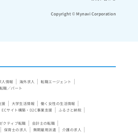
Copyright © Mynavi Corporation
求人情報
海外求人
転職エージェント
転職／パート
支援
大学生活情報
働く女性の生活情報
ECサイト構築・D2C事業支援
ふるさと納税
ゼクティブ転職
会計士の転職
保育士の求人
無期雇用派遣
介護の求人