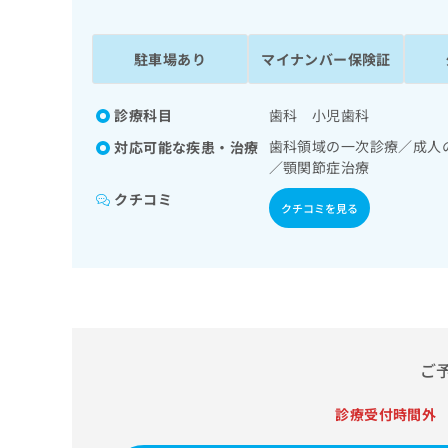
係
ク
者
リ
の
ニ
駐車場あり
マイナンバー保険証
ッ
方
ク
は
ナ
診療科目
歯科 小児歯科
こ
ビ
歯科領域の一次診療／成人
対応可能な疾患・治療
ち
に
／顎関節症治療
関
ら
す
クチコミ
クチコミを見る
る
お
広
広
問
告
告
い
出
代
合
稿
わ
理
の
せ
店
お
は
ご
の
問
こ
い
方
ち
合
診療受付時間外
ら
は
わ
こ