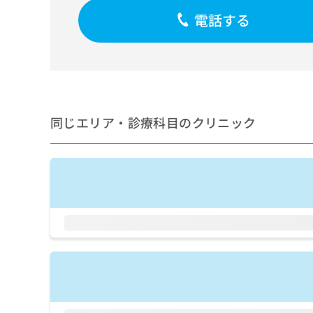
せ
こち
ち
らは
電話する
は
マイ
こ
ら
ナビ
ち
クリ
ら
ニッ
クナ
広
ビサ
広
資
イト
告
告
への
料
出
同じエリア・診療科目のクリニック
出
お問
の
稿
合せ
稿
ご
の
フォ
の
請
お
ーム
お
求
問
とな
問
りま
は
い
い
す。
こ
合
合
クリ
ち
わ
ニッ
わ
ら
せ
クの
せ
は
予
は
約・
こ
こ
無
症状
ち
ち
のご
料
ら
相談
ら
情
など
報
はで