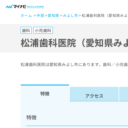
一
ホーム
中部
愛知県
みよし市
松浦歯科医院（愛知県みよ
般
ユ
歯科
小児歯科
ー
ザ
松浦歯科医院（愛知県み
ー
の
方
松浦歯科医院は愛知県みよし市にあります。歯科／小児歯
は
こ
ち
ら
特徴
アクセス
医
マ
療
イ
特徴
ナ
関
ビ