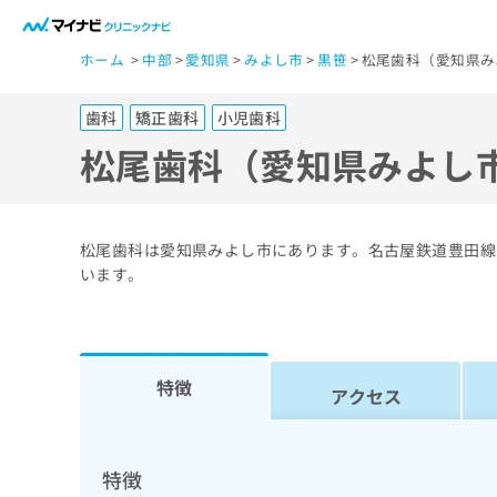
一
ホーム
中部
愛知県
みよし市
黒笹
松尾歯科（愛知県み
般
ユ
歯科
矯正歯科
小児歯科
ー
ザ
松尾歯科（愛知県みよし
ー
の
方
松尾歯科は愛知県みよし市にあります。名古屋鉄道豊田線
は
います。
こ
ち
ら
特徴
アクセス
医
マ
療
イ
ナ
関
特徴
ビ