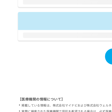
拡
資
きま
充
料
せん
の
ので
の
ご了
お
ご
承く
申
請
ださ
し
求
い。
込
は
み
こ
は
ち
こ
ら
ち
ら
無
料
掲
情
載
報
情
拡
報
充
の
の
修
お
【医療機関の情報について】
正
申
掲載している情報は、株式会社マイナビおよび株式会社ウェルネ
は
し
こ
実際に検索された医療機関で受診を希望される場合は、必ず医療
込