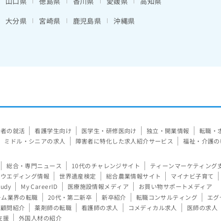
山口県
徳島県
香川県
愛媛県
高知県
大分県
宮崎県
鹿児島県
沖縄県
験者の就活
看護学生向け
医学生・研修医向け
独立・開業情報
転職・
ミドル・シニアの求人
障害者に特化した求人紹介サービス
福祉・介護の
総合・専門ニュース
10代のチャレンジサイト
ティーンマーケティング
ウエディング情報
世界遺産検定
総合農業情報サイト
マイナビ子育て
tudy
My CareerID
医療施設情報メディア
お買い物サポートメディア
ーム業界の転職
20代・第二新卒
新卒紹介
転職コンサルティング
エグ
顧問紹介
薬剤師の転職
看護師の求人
コメディカル求人
医師の求人
支援
外国人材の紹介