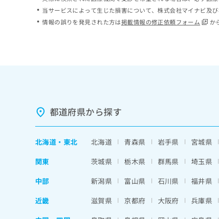
ち
み
当サービスによって生じた損害について、株式会社マイナビ及び
ら
は
情報の誤りを発見された方は
掲載情報の修正依頼フォーム
か
こ
ち
そ
ら
の
他
の
お
問
い
都道府県から探す
合
わ
せ
北海道
・
東北
北海道
青森県
岩手県
宮城県
は
こ
関東
茨城県
栃木県
群馬県
埼玉県
ち
ら
中部
新潟県
富山県
石川県
福井県
近畿
滋賀県
京都府
大阪府
兵庫県