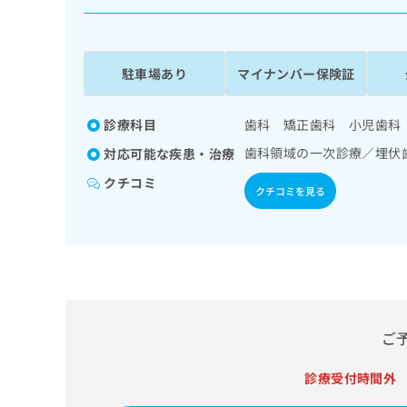
係
ク
者
リ
の
ニ
ッ
方
駐車場あり
マイナンバー保険証
ク
は
ナ
こ
ビ
診療科目
歯科 矯正歯科 小児歯科
ち
に
歯科領域の一次診療／埋伏
対応可能な疾患・治療
関
ら
す
クチコミ
クチコミを見る
る
お
広
広
問
告
告
い
出
代
合
稿
わ
理
の
せ
店
お
は
の
ご
問
こ
い
方
ち
合
ら
診療受付時間外
は
わ
こ