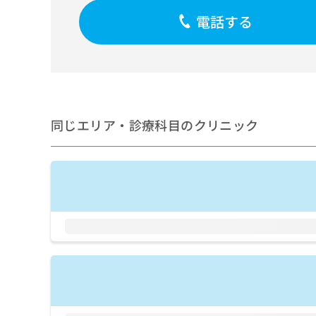
せ
こち
ち
らは
は
電話する
マイ
こ
ら
ナビ
ち
クリ
ら
ニッ
クナ
広
ビサ
広
資
イト
告
告
への
料
出
出
同じエリア・診療科目のクリニック
お問
の
稿
合せ
稿
ご
の
フォ
の
請
お
ーム
お
求
問
とな
問
りま
は
い
い
す。
こ
合
合
クリ
ち
わ
ニッ
わ
ら
せ
クの
せ
は
予
は
約・
こ
こ
無
症状
ち
ち
のご
料
ら
相談
ら
情
など
報
はで