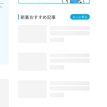
い。
新着おすすめ記事
もっと見る
loading...
loading...
loading...