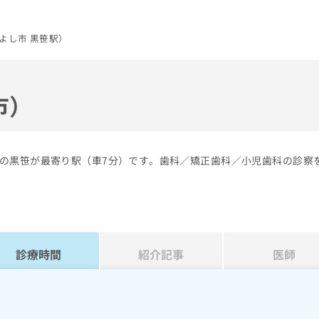
よし市 黒笹駅）
市）
の黒笹が最寄り駅（車7分）です。歯科／矯正歯科／小児歯科の診察
診療時間
紹介記事
医師