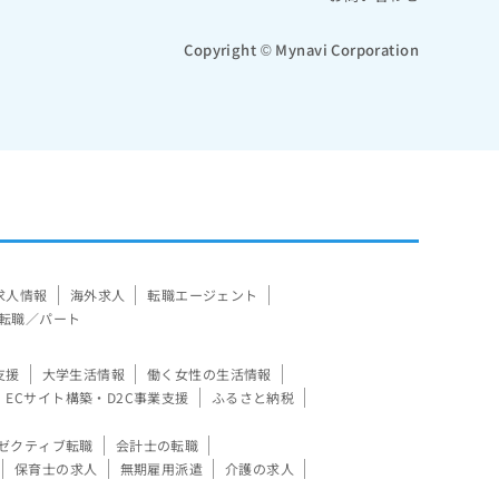
Copyright © Mynavi Corporation
求人情報
海外求人
転職エージェント
転職／パート
支援
大学生活情報
働く女性の生活情報
ECサイト構築・D2C事業支援
ふるさと納税
ゼクティブ転職
会計士の転職
保育士の求人
無期雇用派遣
介護の求人