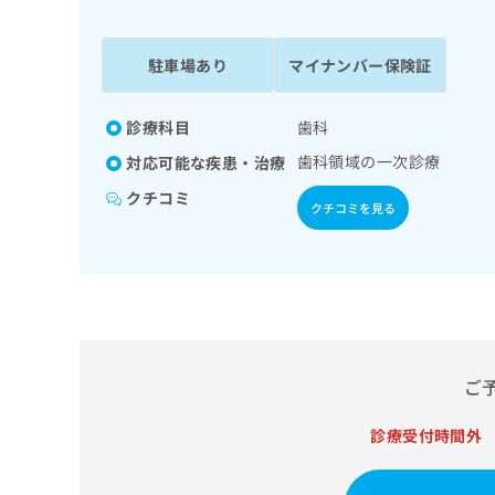
係
ク
者
リ
の
ニ
駐車場あり
マイナンバー保険証
ッ
方
ク
は
ナ
診療科目
歯科
こ
ビ
歯科領域の一次診療
対応可能な疾患・治療
ち
に
関
ら
クチコミ
クチコミを見る
す
る
お
広
広
問
告
告
い
出
代
合
稿
わ
理
の
せ
店
ご
お
は
の
問
こ
い
診療受付時間外
方
ち
合
ら
は
わ
こ