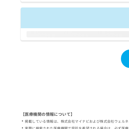
拡
資
きま
充
料
せん
の
ので
の
ご了
お
ご
承く
申
請
ださ
し
求
い。
込
は
み
こ
は
ち
こ
ら
ち
ら
無
料
掲
情
載
報
情
拡
報
充
の
の
修
お
【医療機関の情報について】
正
申
掲載している情報は、株式会社マイナビおよび株式会社ウェルネ
は
し
こ
実際に検索された医療機関で受診を希望される場合は、必ず医療
込