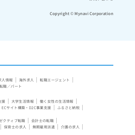
Copyright © Mynavi Corporation
求人情報
海外求人
転職エージェント
転職／パート
支援
大学生活情報
働く女性の生活情報
ECサイト構築・D2C事業支援
ふるさと納税
ゼクティブ転職
会計士の転職
保育士の求人
無期雇用派遣
介護の求人