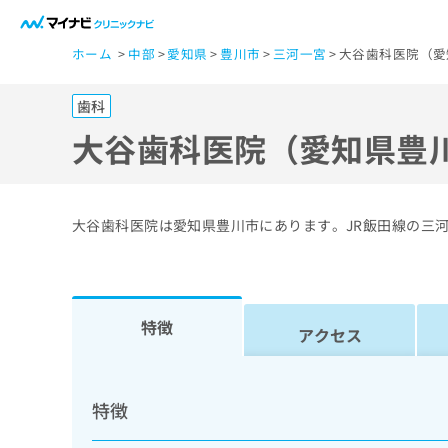
一
ホーム
中部
愛知県
豊川市
三河一宮
大谷歯科医院（愛
般
ユ
歯科
ー
ザ
大谷歯科医院（愛知県豊
ー
の
方
大谷歯科医院は愛知県豊川市にあります。JR飯田線の三
は
こ
ち
ら
特徴
アクセス
医
マ
療
イ
特徴
ナ
関
ビ