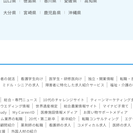
山口県
徳島県
香川県
愛媛県
高知県
大分県
宮崎県
鹿児島県
沖縄県
験者の就活
看護学生向け
医学生・研修医向け
独立・開業情報
転職・
ミドル・シニアの求人
障害者に特化した求人紹介サービス
福祉・介護の
総合・専門ニュース
10代のチャレンジサイト
ティーンマーケティング
ウエディング情報
世界遺産検定
総合農業情報サイト
マイナビ子育て
tudy
My CareerID
医療施設情報メディア
お買い物サポートメディア
ーム業界の転職
20代・第二新卒
新卒紹介
転職コンサルティング
エグ
顧問紹介
薬剤師の転職
看護師の求人
コメディカル求人
医師の求人
支援
外国人材の紹介