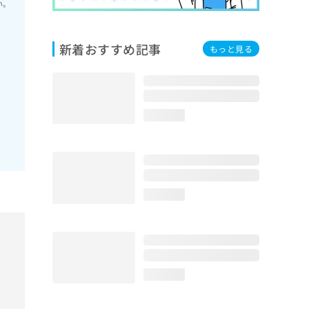
い。
新着おすすめ記事
もっと見る
loading...
loading...
loading...