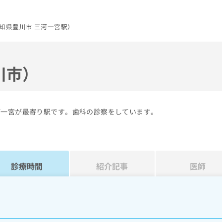
知県豊川市 三河一宮駅）
川市）
河一宮が最寄り駅です。歯科の診察をしています。
診療時間
紹介記事
医師