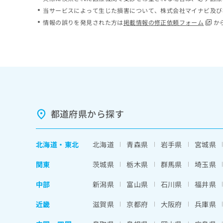
ち
み
当サービスによって生じた損害について、株式会社マイナビ及び
ら
は
情報の誤りを発見された方は
掲載情報の修正依頼フォーム
か
こ
ち
そ
ら
の
他
の
お
問
い
都道府県から探す
合
わ
せ
北海道
・
東北
北海道
青森県
岩手県
宮城県
は
こ
関東
茨城県
栃木県
群馬県
埼玉県
ち
ら
中部
新潟県
富山県
石川県
福井県
近畿
滋賀県
京都府
大阪府
兵庫県