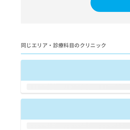
せ
こち
ち
らは
は
マイ
こ
ら
ナビ
ち
クリ
ら
ニッ
クナ
広
ビサ
広
資
イト
告
同じエリア・診療科目のクリニック
告
への
料
出
出
お問
の
稿
合せ
稿
ご
の
フォ
の
請
お
ーム
お
求
問
とな
問
りま
は
い
い
す。
こ
合
合
クリ
ち
わ
ニッ
わ
ら
せ
クの
せ
は
予
は
約・
こ
こ
無
症状
ち
ち
のご
料
ら
相談
ら
情
など
報
はで