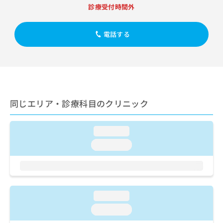
出
稿
クリ
資
診療受付時間外
稿
ニッ
の
料
クナ
の
お
の
ビサ
お
問
電話する
ご
イト
問
い
請
への
い
合
お問
求
合
合せ
わ
は
フォ
わ
せ
こ
ーム
せ
は
ち
とな
は
こ
ら
りま
同じエリア・診療科目のクリニック
こ
ち
す。
ち
ら
クリ
無
ら
ニッ
料
loading...
クの
資
情
予
loading...
料
報
約・
の
症状
拡
のご
ご
充
相談
請
の
など
求
お
はで
loading...
は
申
きま
こ
せん
し
loading...
ので
ち
込