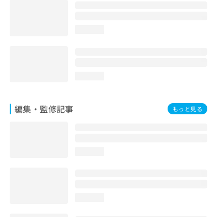
お
問
い
loading...
合
わ
せ
は
こ
loading...
ち
ら
編集・監修記事
もっと見る
loading...
loading...