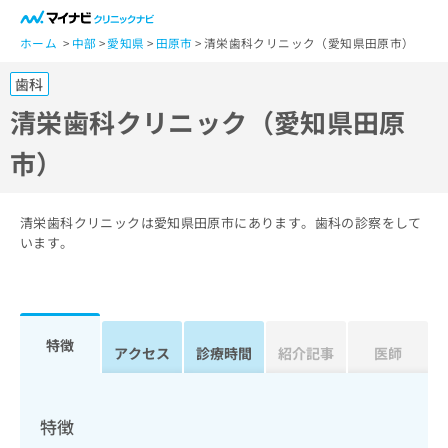
一
般
ホーム
中部
愛知県
田原市
清栄歯科クリニック（愛知県田原市）
ユ
歯科
ー
ザ
清栄歯科クリニック（愛知県田原
ー
市）
の
方
は
こ
清栄歯科クリニックは愛知県田原市にあります。歯科の診察をして
ち
います。
ら
医
マ
療
イ
特徴
関
アクセス
診療時間
紹介記事
医師
ナ
係
ビ
者
ク
の
リ
特徴
方
ニ