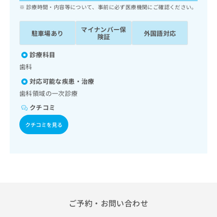
ッ
は
診療時間・内容等について、事前に必ず医療機関にご確認ください。
ク
こ
ナ
ち
マイナンバー保
駐車場あり
外国語対応
ビ
険証
ら
に
関
診療科目
広
す
広
歯科
告
る
告
代
対応可能な疾患・治療
お
出
理
問
歯科領域の一次診療
稿
店
い
の
クチコミ
合
の
お
わ
方
問
クチコミを見る
せ
い
は
は
合
こ
こ
わ
ち
ち
せ
ら
ら
は
こ
こち
ち
広
らは
広
ら
告
ご予約・お問い合わせ
マイ
告
出
ナビ