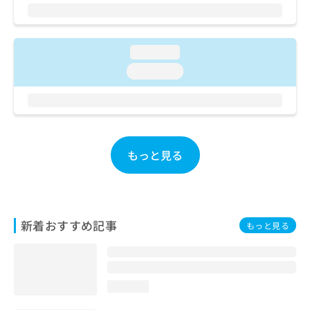
ご了
ら
み
承く
は
ださ
こ
無
い。
ち
料
loading...
ら
情
loading...
報
拡
掲
充
載
の
情
お
報
申
の
もっと見る
し
修
込
正
み
は
は
こ
こ
ち
新着おすすめ記事
もっと見る
ち
ら
ら
そ
の
loading...
他
の