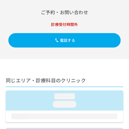
出
稿
クリ
資
稿
ニッ
の
料
ご予約・お問い合わせ
クナ
の
お
の
ビサ
お
問
ご
イト
診療受付時間外
問
い
請
への
い
合
お問
求
合
合せ
わ
は
電話する
フォ
わ
せ
こ
ーム
せ
は
ち
とな
は
こ
ら
りま
こ
ち
す。
ち
ら
クリ
無
ら
ニッ
料
クの
資
同じエリア・診療科目のクリニック
情
予
料
報
約・
の
症状
拡
のご
loading...
ご
充
相談
請
の
loading...
など
求
お
はで
は
申
きま
こ
せん
し
ので
ち
込