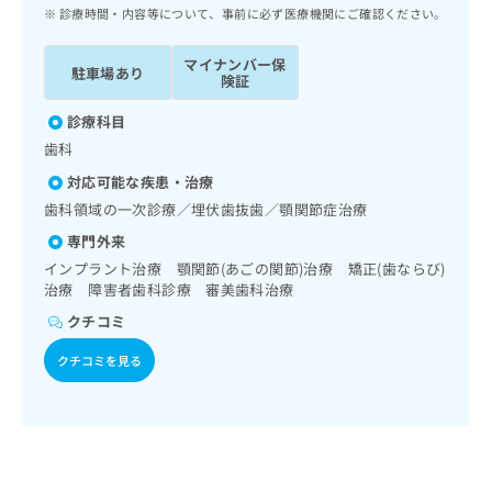
ッ
は
診療時間・内容等について、事前に必ず医療機関にご確認ください。
ク
こ
ナ
ち
マイナンバー保
駐車場あり
ビ
険証
ら
に
関
診療科目
広
す
広
歯科
告
る
告
代
対応可能な疾患・治療
お
出
理
問
歯科領域の一次診療／埋伏歯抜歯／顎関節症治療
稿
店
い
の
専門外来
合
の
お
インプラント治療 顎関節(あごの関節)治療 矯正(歯ならび)
わ
方
問
治療 障害者歯科診療 審美歯科治療
せ
い
は
は
クチコミ
合
こ
こ
わ
ち
クチコミを見る
ち
せ
ら
ら
は
こ
こち
ち
広
らは
広
ら
告
マイ
告
出
ナビ