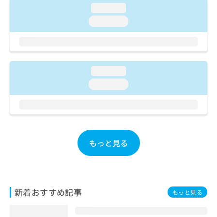
ご了
ら
み
loading...
承く
は
ださ
loading...
こ
無
い。
ち
料
ら
情
報
拡
掲
loading...
充
載
の
loading...
情
お
報
申
の
し
修
込
正
み
は
もっと見る
は
こ
こ
ち
ち
ら
ら
そ
新着おすすめ記事
もっと見る
の
他
の