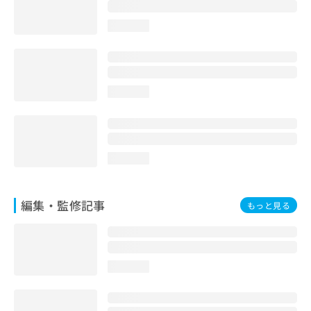
お
問
loading...
い
合
わ
せ
は
loading...
こ
ち
ら
loading...
編集・監修記事
もっと見る
loading...