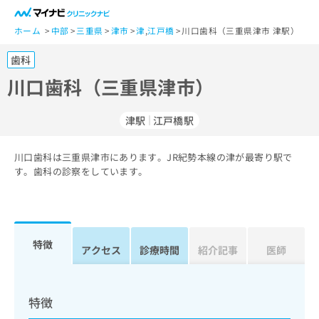
一
般
ホーム
中部
三重県
津市
津
,
江戸橋
川口歯科（三重県津市 津駅）
ユ
歯科
ー
ザ
川口歯科（三重県津市）
ー
の
津駅
江戸橋駅
方
は
こ
川口歯科は三重県津市にあります。JR紀勢本線の津が最寄り駅で
す。歯科の診察をしています。
ち
ら
医
マ
療
イ
特徴
アクセス
診療時間
紹介記事
医師
関
ナ
係
ビ
者
ク
の
リ
特徴
方
ニ