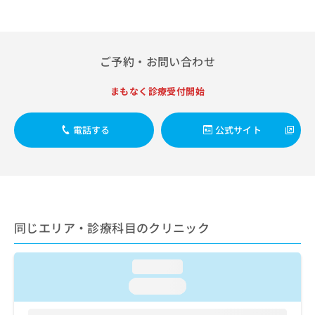
出
稿
クリ
資
稿
ニッ
の
料
クナ
の
お
の
ビサ
お
問
ご
イト
ご予約・お問い合わせ
問
い
請
への
い
合
お問
求
合
合せ
わ
まもなく診療受付開始
は
フォ
わ
せ
こ
ーム
せ
は
ち
とな
電話する
公式サイト
は
こ
ら
りま
こ
ち
す。
ち
ら
クリ
無
ら
ニッ
料
クの
資
情
予
料
報
約・
の
症状
拡
同じエリア・診療科目のクリニック
のご
ご
充
相談
請
の
など
求
お
loading...
はで
は
申
きま
loading...
こ
せん
し
ので
ち
込