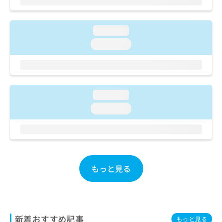
ご了
ら
み
承く
は
ださ
こ
無
い。
loading...
ち
料
loading...
ら
情
報
拡
掲
充
載
の
情
loading...
お
報
申
の
loading...
し
修
込
正
み
は
は
こ
こ
ち
ち
ら
もっと見る
ら
そ
の
他
新着おすすめ記事
の
もっと見る