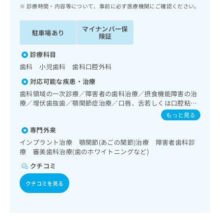
ッ
は
診療時間・内容等について、事前に必ず医療機関にご確認ください。
ク
こ
ナ
ち
マイナンバー保
駐車場あり
ビ
険証
ら
に
関
診療科目
広
す
広
歯科 小児歯科 歯科口腔外科
告
る
告
代
対応可能な疾患・治療
お
出
理
問
歯科領域の一次診療／障害者の歯科治療／摂食機能障害の治
稿
店
療／埋伏歯抜歯／顎関節症治療／口唇、舌若しくは口腔粘膜
い
の
の炎症、外傷又は腫瘍の治療
合
の
お
もっと見る
わ
方
問
専門外来
せ
い
は
インプラント治療 顎関節(あごの関節)治療 障害者歯科診
は
合
こ
療 審美歯科治療(歯のホワイトニングなど)
こ
わ
ち
ち
せ
クチコミ
ら
ら
は
こ
クチコミを見る
こち
ち
広
らは
広
ら
告
マイ
告
出
ナビ