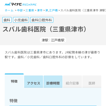
一
般
ホーム
中部
三重県
津市
津
,
江戸橋
スバル歯科医院（三重県津市 津駅
ユ
歯科
小児歯科
歯科口腔外科
ー
ザ
スバル歯科医院（三重県津市）
ー
の
津駅
江戸橋駅
方
は
こ
スバル歯科医院は三重県津市にあります。JR紀勢本線の津が最寄り
駅です。歯科／小児歯科／歯科口腔外科の診察をしています。
ち
ら
医
マ
療
イ
特徴
アクセス
診療時間
紹介記事
医師
関
ナ
係
ビ
者
ク
の
リ
特徴
方
ニ