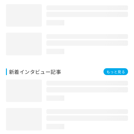
loading...
loading...
新着インタビュー記事
もっと見る
loading...
loading...