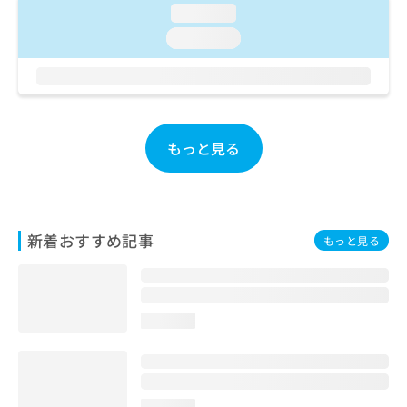
ご了
ら
み
loading...
承く
は
ださ
loading...
こ
無
い。
ち
料
ら
情
報
拡
掲
充
載
もっと見る
の
情
お
報
申
の
し
修
込
正
新着おすすめ記事
もっと見る
み
は
は
こ
こ
ち
ち
ら
ら
loading...
そ
の
他
の