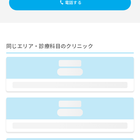
出
電話する
稿
クリ
資
稿
ニッ
の
料
クナ
の
お
の
ビサ
お
問
ご
イト
問
い
請
への
い
合
お問
求
合
合せ
わ
は
同じエリア・診療科目のクリニック
フォ
わ
せ
こ
ーム
せ
は
ち
とな
は
こ
ら
りま
loading...
こ
ち
す。
ち
ら
クリ
loading...
無
ら
ニッ
料
クの
資
情
予
料
報
約・
の
症状
拡
のご
loading...
ご
充
相談
請
の
loading...
など
求
お
はで
は
申
きま
こ
せん
し
ので
ち
込