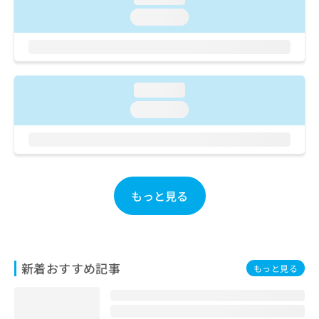
ご了
ら
み
承く
loading...
は
ださ
こ
無
い。
ち
料
ら
情
報
loading...
拡
掲
充
loading...
載
の
情
お
報
申
の
し
修
込
正
もっと見る
み
は
は
こ
こ
ち
ち
ら
ら
新着おすすめ記事
もっと見る
そ
の
他
の