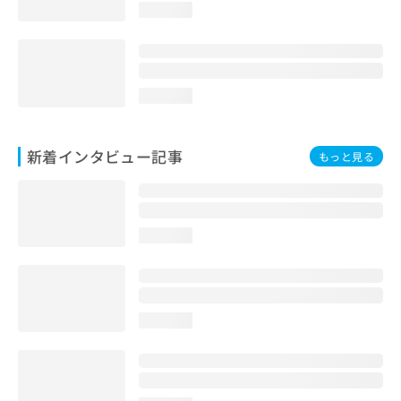
loading...
loading...
新着インタビュー記事
もっと見る
loading...
loading...