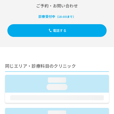
出
稿
クリ
資
ご予約・お問い合わせ
稿
ニッ
の
料
クナ
の
お
の
ビサ
診療受付中
お
（18:00まで）
問
ご
イト
問
い
請
への
い
合
お問
求
電話する
合
合せ
わ
は
フォ
わ
せ
こ
ーム
せ
は
ち
とな
は
こ
ら
りま
こ
ち
す。
ち
ら
クリ
無
ら
ニッ
同じエリア・診療科目のクリニック
料
クの
資
情
予
料
報
約・
loading...
の
症状
拡
のご
ご
充
loading...
相談
請
の
など
求
お
はで
は
申
きま
こ
せん
し
ので
ち
込
loading...