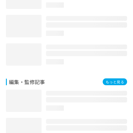
お
loading...
問
い
合
わ
せ
loading...
は
こ
ち
ら
loading...
編集・監修記事
もっと見る
loading...