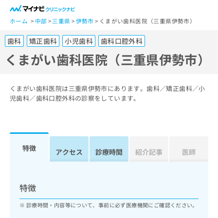
一
般
ホーム
中部
三重県
伊勢市
くまがい歯科医院（三重県伊勢市）
ユ
歯科
矯正歯科
小児歯科
歯科口腔外科
ー
ザ
くまがい歯科医院（三重県伊勢市）
ー
の
方
くまがい歯科医院は三重県伊勢市にあります。歯科／矯正歯科／小
は
児歯科／歯科口腔外科の診察をしています。
こ
ち
ら
特徴
医
アクセス
診療時間
紹介記事
医師
マ
療
イ
関
ナ
係
ビ
特徴
者
ク
の
リ
診療時間・内容等について、事前に必ず医療機関にご確認ください。
方
ニ