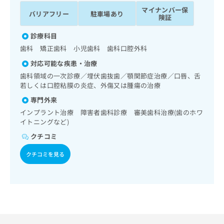
ッ
は
マイナンバー保
バリアフリー
駐車場あり
ク
こ
険証
ナ
ち
ビ
診療科目
ら
に
歯科 矯正歯科 小児歯科 歯科口腔外科
関
広
対応可能な疾患・治療
す
広
告
る
歯科領域の一次診療／埋伏歯抜歯／顎関節症治療／口唇、舌
告
代
お
若しくは口腔粘膜の炎症、外傷又は腫瘍の治療
出
理
問
稿
専門外来
店
い
の
インプラント治療 障害者歯科診療 審美歯科治療(歯のホワ
合
の
お
イトニングなど)
わ
方
問
せ
クチコミ
い
は
は
合
こ
クチコミを見る
こ
わ
ち
ち
せ
ら
ら
は
こ
こち
ち
広
らは
広
ら
告
マイ
告
出
ナビ