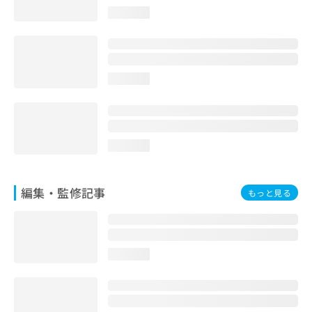
お
loading...
問
い
合
わ
せ
loading...
は
こ
ち
ら
loading...
編集・監修記事
もっと見る
loading...