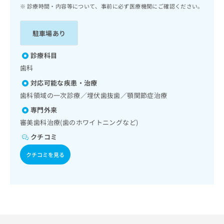
ッ
は
診療時間・内容等について、事前に必ず医療機関にご確認ください。
ク
こ
ナ
ち
駐車場あり
ビ
ら
に
関
診療科目
広
す
広
歯科
告
る
告
代
対応可能な疾患・治療
お
出
理
問
歯科領域の一次診療／埋伏歯抜歯／顎関節症治療
稿
店
い
の
専門外来
合
の
お
審美歯科治療(歯のホワイトニングなど)
わ
方
問
せ
い
クチコミ
は
は
合
こ
クチコミを見る
こ
わ
ち
ち
せ
ら
ら
は
こ
こち
ち
広
らは
広
ら
告
マイ
告
出
ナビ