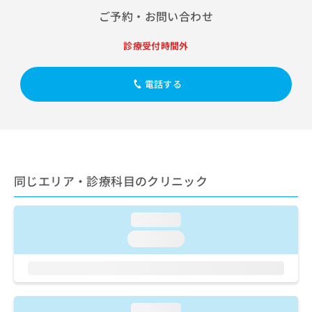
出
稿
クリ
資
ご予約・お問い合わせ
稿
ニッ
の
料
クナ
の
お
の
ビサ
お
診療受付時間外
問
ご
イト
問
い
請
への
い
合
お問
求
電話する
合
合せ
わ
は
フォ
わ
せ
こ
ーム
せ
は
ち
とな
は
こ
ら
りま
こ
ち
す。
ち
ら
クリ
無
ら
ニッ
同じエリア・診療科目のクリニック
料
クの
資
情
予
料
報
約・
の
症状
loading...
拡
のご
ご
充
loading...
相談
請
の
など
求
お
はで
は
申
きま
こ
せん
し
ので
ち
込
loading...