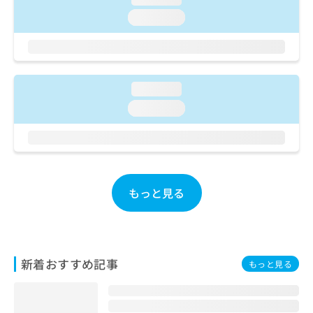
ご了
ら
み
承く
loading...
は
ださ
こ
無
い。
ち
料
ら
情
報
loading...
拡
掲
充
loading...
載
の
情
お
報
申
の
し
修
込
正
み
もっと見る
は
は
こ
こ
ち
ち
ら
ら
新着おすすめ記事
もっと見る
そ
の
他
の