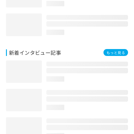
loading...
loading...
新着インタビュー記事
もっと見る
loading...
loading...