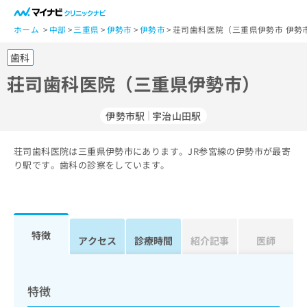
一
般
ホーム
中部
三重県
伊勢市
伊勢市
荘司歯科医院（三重県伊勢市 伊勢
ユ
歯科
ー
ザ
荘司歯科医院（三重県伊勢市）
ー
の
伊勢市駅
宇治山田駅
方
は
こ
荘司歯科医院は三重県伊勢市にあります。JR参宮線の伊勢市が最寄
り駅です。歯科の診察をしています。
ち
ら
医
マ
療
イ
特徴
アクセス
診療時間
紹介記事
医師
関
ナ
係
ビ
者
ク
の
リ
特徴
方
ニ