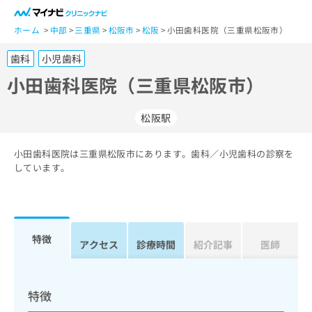
一
般
ホーム
中部
三重県
松阪市
松阪
小田歯科医院（三重県松阪市）
ユ
歯科
小児歯科
ー
ザ
小田歯科医院（三重県松阪市）
ー
の
松阪駅
方
は
こ
小田歯科医院は三重県松阪市にあります。歯科／小児歯科の診察を
しています。
ち
ら
医
マ
療
イ
特徴
アクセス
診療時間
紹介記事
医師
関
ナ
係
ビ
者
ク
の
リ
特徴
方
ニ