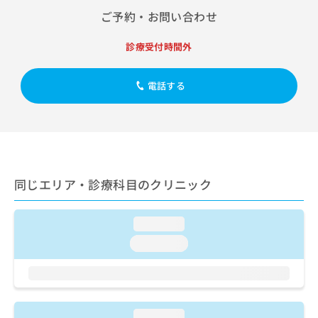
出
稿
クリ
資
ご予約・お問い合わせ
稿
ニッ
の
料
クナ
の
お
の
ビサ
お
診療受付時間外
問
ご
イト
問
い
請
への
い
合
お問
求
電話する
合
合せ
わ
は
フォ
わ
せ
こ
ーム
せ
は
ち
とな
は
こ
ら
りま
こ
ち
す。
ち
ら
クリ
無
ら
ニッ
同じエリア・診療科目のクリニック
料
クの
資
情
予
料
報
約・
の
症状
loading...
拡
のご
ご
充
loading...
相談
請
の
など
求
お
はで
は
申
きま
こ
せん
し
ので
ち
込
loading...