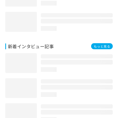
loading...
loading...
新着インタビュー記事
もっと見る
loading...
loading...