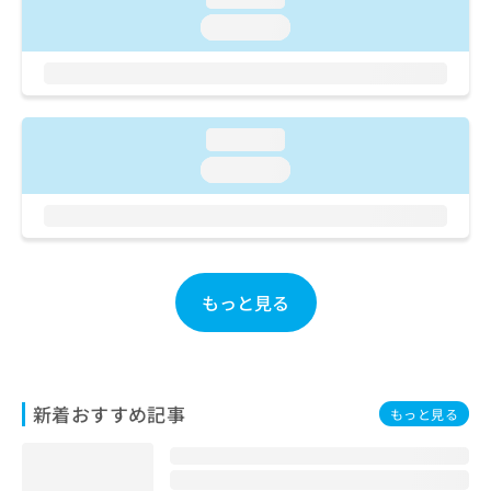
ご了
ら
み
承く
loading...
は
ださ
こ
無
い。
ち
料
ら
情
報
loading...
拡
掲
充
loading...
載
の
情
お
報
申
の
し
修
込
正
み
もっと見る
は
は
こ
こ
ち
ち
ら
ら
新着おすすめ記事
もっと見る
そ
の
他
の