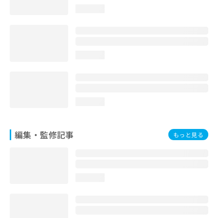
お
loading...
問
い
合
わ
せ
loading...
は
こ
ち
ら
loading...
編集・監修記事
もっと見る
loading...