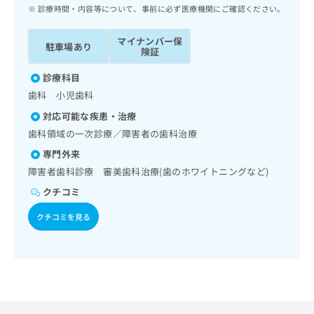
ッ
は
診療時間・内容等について、事前に必ず医療機関にご確認ください。
ク
こ
ナ
ち
マイナンバー保
駐車場あり
ビ
険証
ら
に
関
診療科目
広
す
広
歯科 小児歯科
告
る
告
代
対応可能な疾患・治療
お
出
理
問
歯科領域の一次診療／障害者の歯科治療
稿
店
い
の
専門外来
合
の
お
障害者歯科診療 審美歯科治療(歯のホワイトニングなど)
わ
方
問
せ
い
クチコミ
は
は
合
こ
クチコミを見る
こ
わ
ち
ち
せ
ら
ら
は
こ
こち
ち
広
らは
広
ら
告
マイ
告
出
ナビ