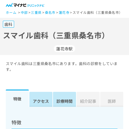
一
般
ホーム
中部
三重県
桑名市
蓮花寺
スマイル歯科（三重県桑名市）
ユ
歯科
ー
ザ
スマイル歯科（三重県桑名市）
ー
の
蓮花寺駅
方
は
こ
スマイル歯科は三重県桑名市にあります。歯科の診察をしていま
す。
ち
ら
医
マ
療
イ
特徴
アクセス
診療時間
紹介記事
医師
関
ナ
係
ビ
者
ク
の
リ
特徴
方
ニ