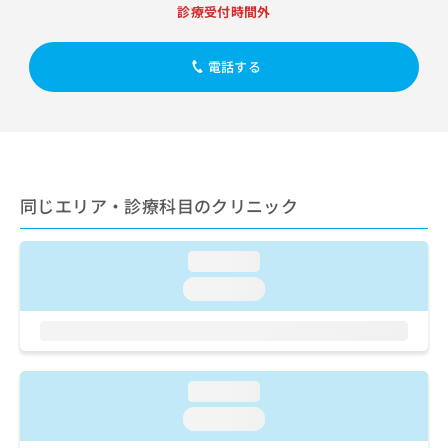
出
稿
クリ
資
診療受付時間外
稿
ニッ
の
料
クナ
の
お
の
ビサ
お
電話する
問
ご
イト
問
い
請
への
い
合
お問
求
合
合せ
わ
は
フォ
わ
せ
こ
ーム
せ
は
ち
とな
は
こ
ら
りま
同じエリア・診療科目のクリニック
こ
ち
す。
ち
ら
クリ
無
ら
ニッ
料
loading...
クの
資
情
予
loading...
料
報
約・
の
症状
拡
のご
ご
充
相談
請
の
など
求
お
はで
loading...
は
申
きま
こ
せん
し
loading...
ので
ち
込