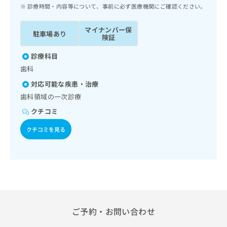
ッ
は
診療時間・内容等について、事前に必ず医療機関にご確認ください。
ク
こ
ナ
ち
マイナンバー保
駐車場あり
ビ
険証
ら
に
関
診療科目
広
す
広
歯科
告
る
告
代
対応可能な疾患・治療
お
出
理
問
歯科領域の一次診療
稿
店
い
の
クチコミ
合
の
お
わ
方
問
クチコミを見る
せ
い
は
は
合
こ
こ
わ
ち
ち
せ
ら
ら
は
こ
こち
ち
広
らは
広
ら
ご予約・お問い合わせ
告
マイ
告
出
ナビ