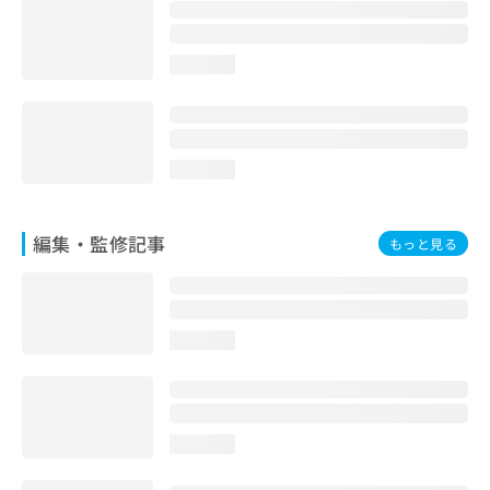
お
問
い
loading...
合
わ
せ
は
こ
loading...
ち
ら
編集・監修記事
もっと見る
loading...
loading...