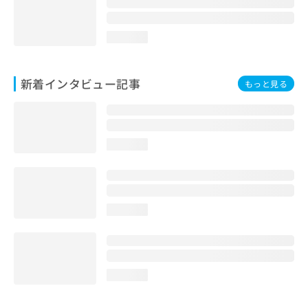
loading...
新着インタビュー記事
もっと見る
loading...
loading...
loading...