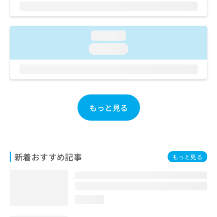
ご了
ら
み
承く
は
ださ
こ
無
い。
ち
料
loading...
ら
情
loading...
報
拡
掲
充
載
の
情
お
報
申
の
もっと見る
し
修
込
正
み
は
は
こ
こ
ち
新着おすすめ記事
もっと見る
ち
ら
ら
そ
の
loading...
他
の