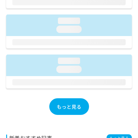
ご了
ら
み
承く
は
ださ
こ
無
い。
loading...
ち
料
ら
情
loading...
報
拡
掲
充
載
の
情
お
報
loading...
申
の
loading...
し
修
込
正
み
は
は
こ
こ
ち
ち
ら
もっと見る
ら
そ
の
他
の
新着おすすめ記事
もっと見る