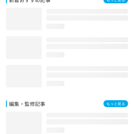
お
問
い
合
loading...
わ
せ
は
こ
ち
loading...
ら
loading...
編集・監修記事
もっと見る
loading...