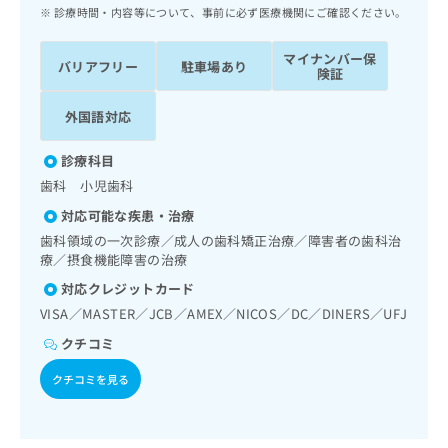
ッ
は
診療時間・内容等について、事前に必ず医療機関にご確認ください。
ク
こ
ナ
ち
マイナンバー保
バリアフリー
駐車場あり
ビ
険証
ら
に
関
外国語対応
広
す
広
告
る
告
診療科目
代
お
出
歯科 小児歯科
理
問
稿
店
い
の
対応可能な疾患・治療
合
の
お
歯科領域の一次診療／成人の歯科矯正治療／障害者の歯科治
わ
方
問
療／摂食機能障害の治療
せ
い
は
対応クレジットカード
は
合
こ
こ
わ
VISA／MASTER／JCB／AMEX／NICOS／DC／DINERS／UFJ
ち
ち
せ
ら
クチコミ
ら
は
こ
クチコミを見る
こち
ち
広
らは
広
ら
告
マイ
告
出
ナビ