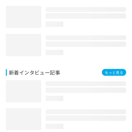
loading...
loading...
新着インタビュー記事
もっと見る
loading...
loading...