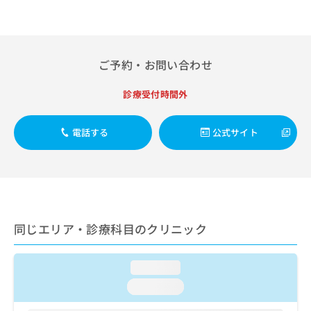
出
稿
クリ
資
稿
ニッ
の
料
クナ
の
お
の
ビサ
お
問
ご
イト
問
い
ご予約・お問い合わせ
請
への
い
合
お問
求
合
合せ
わ
は
診療受付時間外
フォ
わ
せ
こ
ーム
せ
は
ち
とな
は
こ
電話する
公式サイト
ら
りま
こ
ち
す。
ち
ら
クリ
無
ら
ニッ
料
クの
資
情
予
料
報
約・
の
症状
拡
同じエリア・診療科目のクリニック
のご
ご
充
相談
請
の
など
求
お
はで
loading...
は
申
きま
loading...
こ
せん
し
ので
ち
込