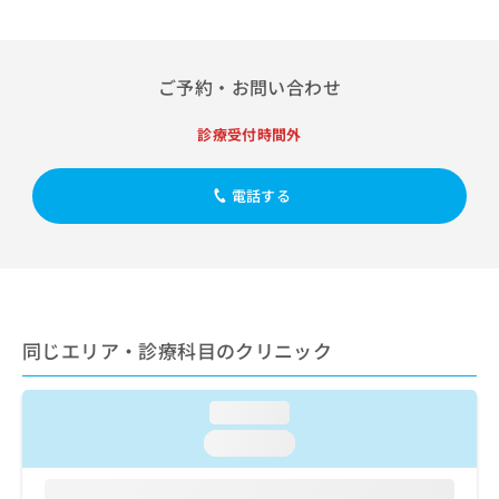
出
稿
クリ
資
稿
ニッ
の
料
クナ
の
お
の
ビサ
お
問
ご
ご予約・お問い合わせ
イト
問
い
請
への
い
合
お問
求
診療受付時間外
合
合せ
わ
は
フォ
わ
せ
こ
ーム
せ
は
ち
電話する
とな
は
こ
ら
りま
こ
ち
す。
ち
ら
クリ
無
ら
ニッ
料
クの
資
情
予
料
報
約・
同じエリア・診療科目のクリニック
の
症状
拡
のご
ご
充
相談
請
の
など
loading...
求
お
はで
は
申
loading...
きま
こ
せん
し
ので
ち
込