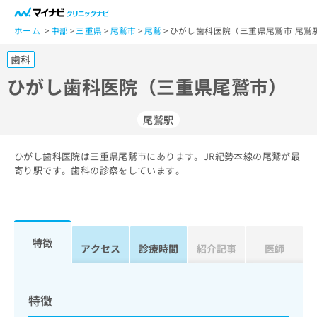
一
般
ホーム
中部
三重県
尾鷲市
尾鷲
ひがし歯科医院（三重県尾鷲市 尾鷲
ユ
歯科
ー
ザ
ひがし歯科医院（三重県尾鷲市）
ー
の
尾鷲駅
方
は
こ
ひがし歯科医院は三重県尾鷲市にあります。JR紀勢本線の尾鷲が最
寄り駅です。歯科の診察をしています。
ち
ら
医
マ
療
イ
特徴
アクセス
診療時間
紹介記事
医師
関
ナ
係
ビ
者
ク
の
リ
特徴
方
ニ