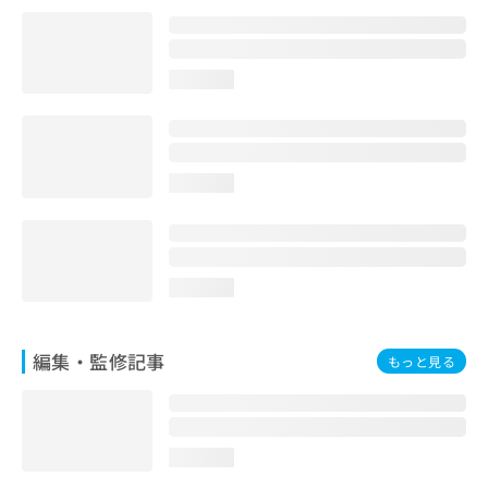
お
問
い
合
loading...
わ
せ
は
こ
loading...
ち
ら
loading...
編集・監修記事
もっと見る
loading...