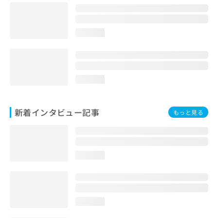
loading...
loading...
新着インタビュー記事
もっと見る
loading...
loading...