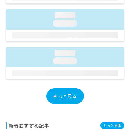
ご了
ら
み
承く
は
ださ
こ
loading...
無
い。
ち
料
loading...
ら
情
報
拡
掲
充
載
の
情
loading...
お
報
loading...
申
の
し
修
込
正
み
は
は
こ
こ
ち
もっと見る
ち
ら
ら
そ
の
他
新着おすすめ記事
もっと見る
の