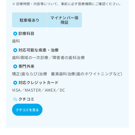
ッ
は
診療時間・内容等について、事前に必ず医療機関にご確認ください。
ク
こ
ナ
ち
マイナンバー保
駐車場あり
ビ
険証
ら
に
関
診療科目
広
す
広
歯科
告
る
告
代
対応可能な疾患・治療
お
出
理
問
歯科領域の一次診療／障害者の歯科治療
稿
店
い
の
専門外来
合
の
お
矯正(歯ならび)治療 審美歯科治療(歯のホワイトニングなど)
わ
方
問
せ
い
対応クレジットカード
は
は
合
こ
VISA／MASTER／AMEX／DC
こ
わ
ち
クチコミ
ち
せ
ら
ら
は
クチコミを見る
こ
こち
ち
広
らは
広
ら
告
マイ
告
出
ナビ