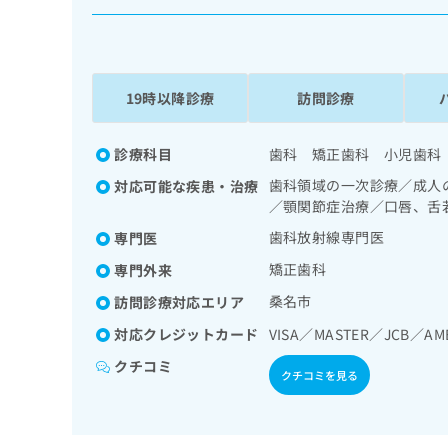
係
ク
者
リ
の
ニ
ッ
方
ク
19時以降診療
訪問診療
は
ナ
こ
ビ
ち
診療科目
歯科 矯正歯科 小児歯科
に
関
ら
歯科領域の一次診療／成人
対応可能な疾患・治療
す
／顎関節症治療／口唇、舌
る
お
歯科放射線専門医
専門医
広
広
問
矯正歯科
告
専門外来
告
い
出
代
合
桑名市
訪問診療対応エリア
稿
わ
理
の
対応クレジットカード
VISA／MASTER／JCB／AM
せ
店
お
は
クチコミ
の
問
こ
クチコミを見る
い
方
ち
合
ら
は
わ
こ