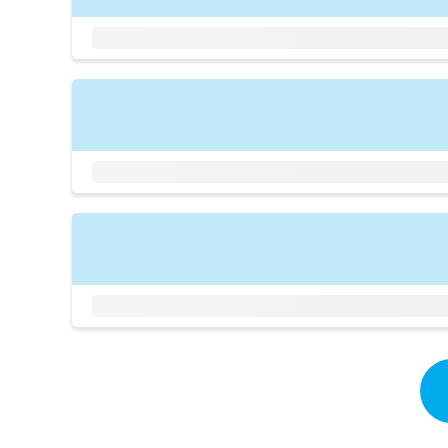
拡
資
きま
充
料
せん
の
ので
の
ご了
お
ご
承く
申
請
ださ
し
求
い。
込
は
み
こ
は
ち
こ
ら
ち
ら
無
料
掲
情
載
報
情
拡
報
充
の
の
修
お
正
申
は
し
こ
込