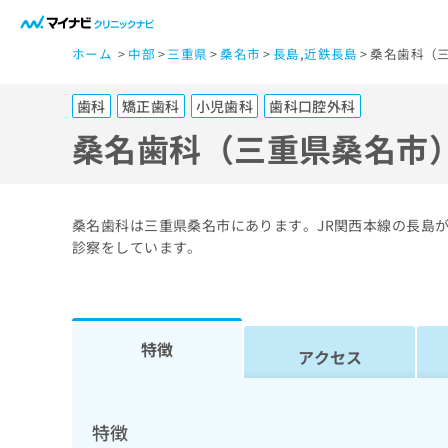
一
ホーム
中部
三重県
桑名市
長島
,
近鉄長島
桑名歯科（三
般
ユ
歯科
矯正歯科
小児歯科
歯科口腔外科
ー
ザ
桑名歯科（三重県桑名市
ー
の
方
桑名歯科は三重県桑名市にあります。JR関西本線の長島
は
診察をしています。
こ
ち
ら
特徴
アクセス
医
マ
療
イ
ナ
関
特徴
ビ