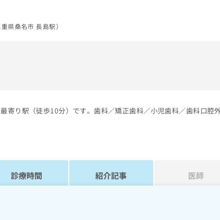
重県桑名市 長島駅）
）
が最寄り駅（徒歩10分）です。歯科／矯正歯科／小児歯科／歯科口腔
診療時間
紹介記事
医師