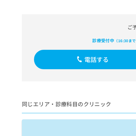
せ
こち
ち
らは
は
マイ
こ
ら
ナビ
ち
クリ
ら
ご
ニッ
クナ
広
ビサ
診療受付中
広
（16:30ま
資
イト
告
告
への
料
出
出
お問
の
稿
電話する
合せ
稿
ご
の
フォ
の
請
お
ーム
お
求
問
とな
問
りま
は
い
い
す。
こ
合
合
クリ
ち
わ
ニッ
わ
ら
せ
クの
せ
同じエリア・診療科目のクリニック
は
予
は
約・
こ
こ
無
症状
ち
ち
のご
料
ら
相談
ら
情
など
報
はで