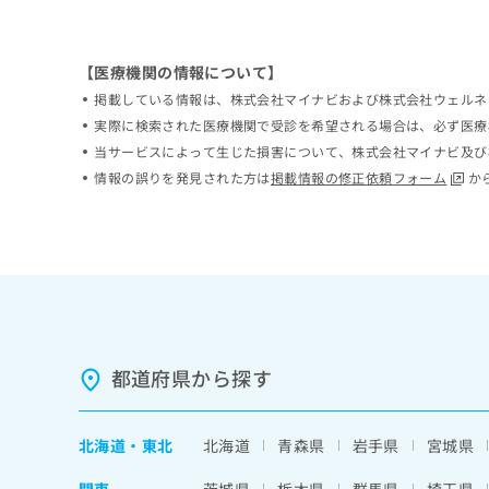
ち
み
ら
は
こ
【医療機関の情報について】
ち
掲載している情報は、株式会社マイナビおよび株式会社ウェルネ
そ
ら
の
実際に検索された医療機関で受診を希望される場合は、必ず医療
他
当サービスによって生じた損害について、株式会社マイナビ及び
の
情報の誤りを発見された方は
掲載情報の修正依頼フォーム
か
お
問
い
合
わ
せ
は
こ
ち
都道府県から探す
ら
北海道
・
東北
北海道
青森県
岩手県
宮城県