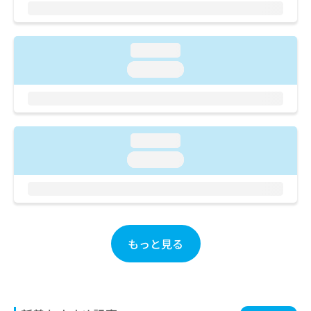
ご了
ら
み
承く
は
ださ
こ
無
い。
ち
loading...
料
ら
情
loading...
報
拡
掲
充
載
の
情
お
報
loading...
申
の
loading...
し
修
込
正
み
は
は
こ
こ
ち
ち
ら
もっと見る
ら
そ
の
他
の