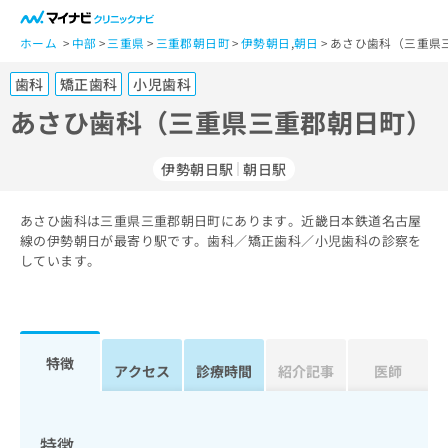
一
般
ホーム
中部
三重県
三重郡朝日町
伊勢朝日
,
朝日
あさひ歯科（三重県
ユ
歯科
矯正歯科
小児歯科
ー
ザ
あさひ歯科（三重県三重郡朝日町）
ー
の
伊勢朝日駅
朝日駅
方
は
こ
あさひ歯科は三重県三重郡朝日町にあります。近畿日本鉄道名古屋
線の伊勢朝日が最寄り駅です。歯科／矯正歯科／小児歯科の診察を
ち
しています。
ら
医
マ
療
イ
関
ナ
特徴
アクセス
診療時間
紹介記事
医師
係
ビ
者
ク
の
リ
方
ニ
特徴