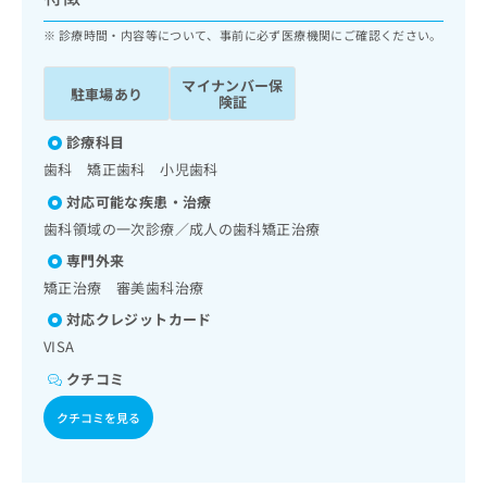
ッ
は
ク
診療時間・内容等について、事前に必ず医療機関にご確認ください。
こ
ナ
ち
ビ
ら
マイナンバー保
駐車場あり
に
険証
関
広
す
診療科目
広
告
る
告
歯科 矯正歯科 小児歯科
代
お
出
対応可能な疾患・治療
理
問
稿
店
い
歯科領域の一次診療／成人の歯科矯正治療
の
合
の
お
専門外来
わ
方
問
矯正治療 審美歯科治療
せ
い
は
は
合
対応クレジットカード
こ
こ
わ
VISA
ち
ち
せ
ら
クチコミ
ら
は
こ
クチコミを見る
こち
ち
広
らは
広
ら
告
マイ
告
出
ナビ