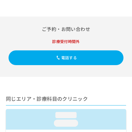
出
稿
クリ
資
稿
ニッ
の
料
クナ
の
お
の
ビサ
お
問
ご
イト
問
い
請
への
ご予約・お問い合わせ
い
合
お問
求
合
合せ
わ
は
診療受付時間外
フォ
わ
せ
こ
ーム
せ
は
ち
とな
は
こ
ら
りま
電話する
こ
ち
す。
ち
ら
クリ
無
ら
ニッ
料
クの
資
情
予
料
報
約・
の
症状
拡
同じエリア・診療科目のクリニック
のご
ご
充
相談
請
の
など
求
お
はで
loading...
は
申
きま
こ
せん
し
loading...
ので
ち
込