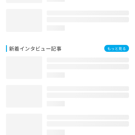
loading...
新着インタビュー記事
もっと見る
loading...
loading...
loading...