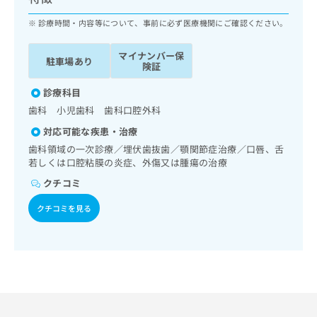
ッ
は
ク
診療時間・内容等について、事前に必ず医療機関にご確認ください。
こ
ナ
ち
ビ
ら
マイナンバー保
駐車場あり
に
険証
関
広
す
診療科目
広
告
る
告
歯科 小児歯科 歯科口腔外科
代
お
出
対応可能な疾患・治療
理
問
稿
店
い
歯科領域の一次診療／埋伏歯抜歯／顎関節症治療／口唇、舌
の
若しくは口腔粘膜の炎症、外傷又は腫瘍の治療
合
の
お
わ
方
問
クチコミ
せ
い
は
は
合
クチコミを見る
こ
こ
わ
ち
ち
せ
ら
ら
は
こ
こち
ち
広
らは
広
ら
告
マイ
告
出
ナビ