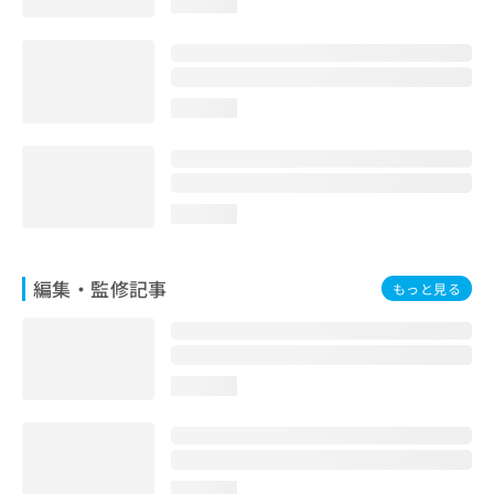
loading...
お
問
い
合
わ
loading...
せ
は
こ
ち
ら
loading...
編集・監修記事
もっと見る
loading...
loading...