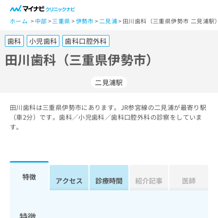
一
般
ホーム
中部
三重県
伊勢市
二見浦
田川歯科（三重県伊勢市 二見浦駅
ユ
歯科
小児歯科
歯科口腔外科
ー
ザ
田川歯科（三重県伊勢市）
ー
の
二見浦駅
方
は
こ
田川歯科は三重県伊勢市にあります。JR参宮線の二見浦が最寄り駅
（車2分）です。歯科／小児歯科／歯科口腔外科の診察をしていま
ち
す。
ら
医
マ
療
イ
関
ナ
特徴
アクセス
診療時間
紹介記事
医師
係
ビ
者
ク
の
リ
方
ニ
特徴