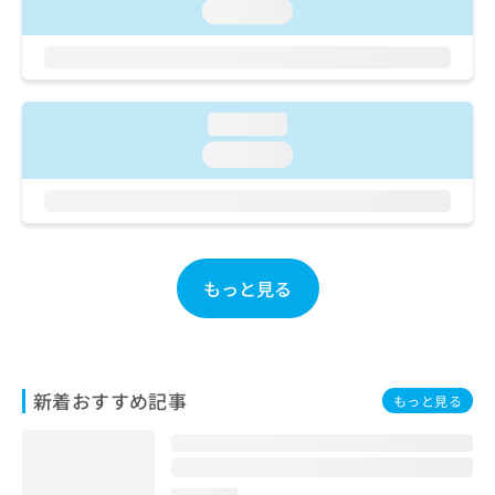
ご了
ら
み
loading...
承く
は
ださ
こ
無
い。
ち
料
ら
情
loading...
報
拡
掲
loading...
充
載
の
情
お
報
申
の
し
修
込
正
もっと見る
み
は
は
こ
こ
ち
ち
ら
ら
新着おすすめ記事
もっと見る
そ
の
他
の