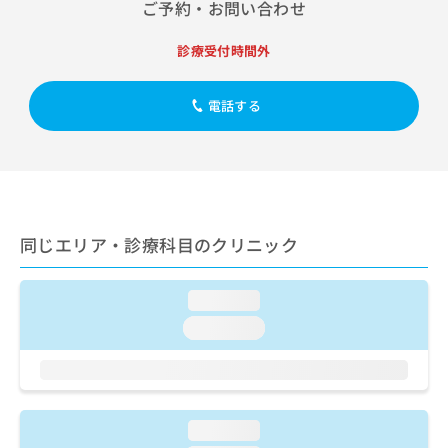
出
ご予約・お問い合わせ
稿
クリ
資
稿
ニッ
の
料
クナ
の
お
診療受付時間外
の
ビサ
お
問
ご
イト
問
い
請
への
い
電話する
合
お問
求
合
合せ
わ
は
フォ
わ
せ
こ
ーム
せ
は
ち
とな
は
こ
ら
りま
こ
ち
す。
ち
ら
クリ
無
同じエリア・診療科目のクリニック
ら
ニッ
料
クの
資
情
予
料
報
約・
loading...
の
症状
拡
loading...
のご
ご
充
相談
請
の
など
求
お
はで
は
申
きま
こ
せん
し
loading...
ので
ち
込