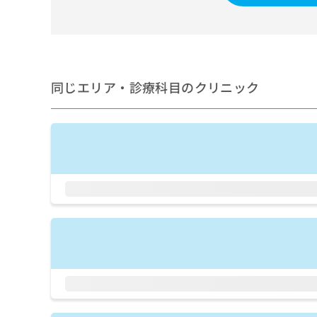
せ
こち
ち
らは
は
マイ
こ
ら
ナビ
ち
クリ
ら
ニッ
クナ
同じエリア・診療科目のクリニック
広
ビサ
広
資
イト
告
告
への
料
出
出
お問
の
稿
合せ
稿
ご
の
フォ
の
請
お
ーム
お
求
問
とな
問
りま
は
い
い
す。
こ
合
合
クリ
ち
わ
ニッ
わ
ら
せ
クの
せ
は
予
は
約・
こ
こ
無
症状
ち
ち
のご
料
ら
相談
ら
情
など
報
はで