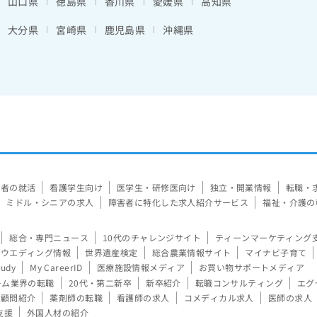
山口県
徳島県
香川県
愛媛県
高知県
大分県
宮崎県
鹿児島県
沖縄県
験者の就活
看護学生向け
医学生・研修医向け
独立・開業情報
転職・
ミドル・シニアの求人
障害者に特化した求人紹介サービス
福祉・介護の
総合・専門ニュース
10代のチャレンジサイト
ティーンマーケティング
ウエディング情報
世界遺産検定
総合農業情報サイト
マイナビ子育て
tudy
My CareerID
医療施設情報メディア
お買い物サポートメディア
ーム業界の転職
20代・第二新卒
新卒紹介
転職コンサルティング
エグ
顧問紹介
薬剤師の転職
看護師の求人
コメディカル求人
医師の求人
支援
外国人材の紹介