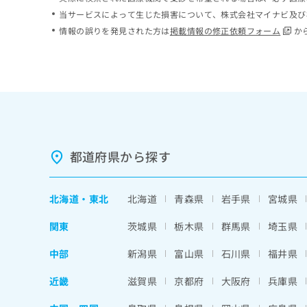
ち
み
当サービスによって生じた損害について、株式会社マイナビ及び
ら
は
情報の誤りを発見された方は
掲載情報の修正依頼フォーム
か
こ
ち
そ
ら
の
他
の
お
問
い
都道府県から探す
合
わ
せ
北海道
・
東北
北海道
青森県
岩手県
宮城県
は
こ
関東
茨城県
栃木県
群馬県
埼玉県
ち
ら
中部
新潟県
富山県
石川県
福井県
近畿
滋賀県
京都府
大阪府
兵庫県