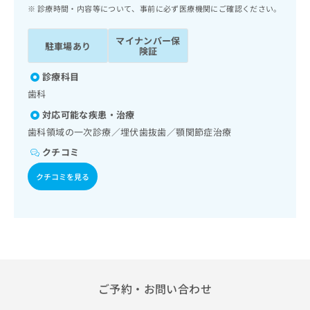
ッ
は
診療時間・内容等について、事前に必ず医療機関にご確認ください。
ク
こ
ナ
ち
マイナンバー保
駐車場あり
ビ
険証
ら
に
関
診療科目
広
す
広
歯科
告
る
告
代
対応可能な疾患・治療
お
出
理
問
歯科領域の一次診療／埋伏歯抜歯／顎関節症治療
稿
店
い
の
クチコミ
合
の
お
わ
方
問
クチコミを見る
せ
い
は
は
合
こ
こ
わ
ち
ち
せ
ら
ら
は
こ
こち
ち
広
らは
広
ら
ご予約・お問い合わせ
告
マイ
告
出
ナビ