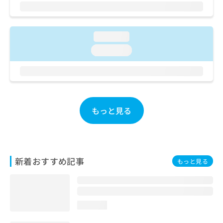
ご了
ら
み
承く
は
ださ
こ
無
い。
ち
料
loading...
ら
情
loading...
報
拡
掲
充
載
の
情
お
報
申
の
もっと見る
し
修
込
正
み
は
は
こ
こ
ち
新着おすすめ記事
もっと見る
ち
ら
ら
そ
の
loading...
他
の