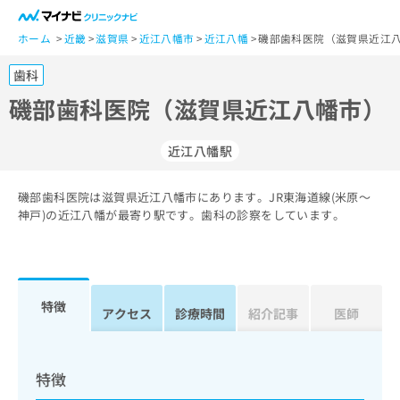
一
般
ホーム
近畿
滋賀県
近江八幡市
近江八幡
磯部歯科医院（滋賀県近江八
ユ
歯科
ー
ザ
磯部歯科医院（滋賀県近江八幡市）
ー
の
近江八幡駅
方
は
こ
磯部歯科医院は滋賀県近江八幡市にあります。JR東海道線(米原～
神戸)の近江八幡が最寄り駅です。歯科の診察をしています。
ち
ら
医
マ
療
イ
特徴
アクセス
診療時間
紹介記事
医師
関
ナ
係
ビ
者
ク
の
リ
特徴
方
ニ