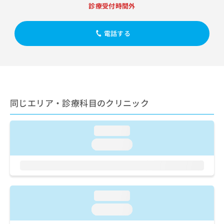
出
稿
クリ
資
診療受付時間外
稿
ニッ
の
料
クナ
の
お
の
ビサ
お
電話する
問
ご
イト
問
い
請
への
い
合
お問
求
合
合せ
わ
は
フォ
わ
せ
こ
ーム
せ
は
ち
とな
は
こ
ら
りま
同じエリア・診療科目のクリニック
こ
ち
す。
ち
ら
クリ
無
ら
ニッ
料
loading...
クの
資
情
予
loading...
料
報
約・
の
症状
拡
のご
ご
充
相談
請
の
など
求
お
はで
loading...
は
申
きま
こ
せん
し
loading...
ので
ち
込