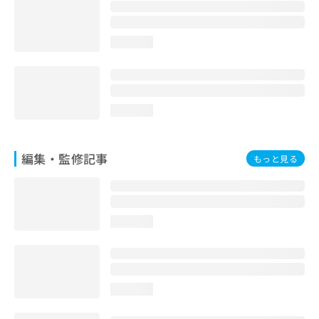
お
問
い
loading...
合
わ
せ
は
こ
loading...
ち
ら
編集・監修記事
もっと見る
loading...
loading...