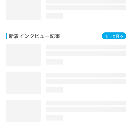
loading...
新着インタビュー記事
もっと見る
loading...
loading...
loading...