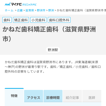
一
般
ホーム
近畿
滋賀県
野洲市
野洲
かねだ歯科矯正歯科（滋賀県野洲市 
ユ
歯科
矯正歯科
小児歯科
歯科口腔外科
ー
ザ
かねだ歯科矯正歯科（滋賀県野洲
ー
市）
の
方
は
野洲駅
こ
ち
かねだ歯科矯正歯科は滋賀県野洲市にあります。JR東海道線(米原
ら
～神戸)の野洲が最寄り駅です。歯科／矯正歯科／小児歯科／歯科口
腔外科の診察をしています。
医
マ
療
イ
関
ナ
係
ビ
者
ク
特徴
アクセス
診療時間
紹介記事
医師
の
リ
方
ニ