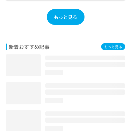
お
問
い
もっと見る
合
わ
せ
は
こ
新着おすすめ記事
もっと見る
ち
ら
loading...
loading...
loading...