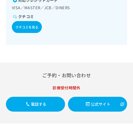
対応クレジットカード
出
稿
クリ
資
稿
ニッ
VISA／MASTER／JCB／DINERS
の
料
クナ
の
お
の
クチコミ
ビサ
お
問
ご
イト
問
い
請
クチコミを見る
への
い
合
お問
求
合
合せ
わ
は
フォ
わ
せ
こ
ーム
せ
は
ち
とな
は
こ
ら
りま
こ
ち
す。
ち
ら
クリ
無
ら
ニッ
ご予約・お問い合わせ
料
クの
資
情
予
料
診療受付時間外
報
約・
の
症状
拡
のご
ご
充
相談
電話する
公式サイト
請
の
など
求
お
はで
は
申
きま
こ
せん
し
ので
ち
込