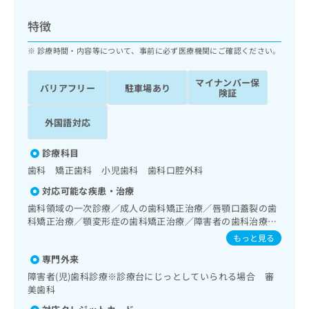
ッ
は
ク
こ
特徴
ナ
ち
ビ
診療時間・内容等について、事前に必ず医療機関にご確認ください。
ら
に
関
マイナンバー保
広
バリアフリー
駐車場あり
す
広
険証
告
る
告
代
お
出
外国語対応
理
問
稿
店
い
の
診療科目
合
の
お
歯科 矯正歯科 小児歯科 歯科口腔外科
わ
方
問
せ
い
は
対応可能な疾患・治療
は
合
こ
歯科領域の一次診療／成人の歯科矯正治療／唇顎口蓋裂の歯
こ
わ
ち
科矯正治療／顎変形症の歯科矯正治療／障害者の歯科治療／
ち
せ
摂食機能障害の治療／埋伏歯抜歯／顎関節症治療／口唇、舌
ら
もっと見る
ら
は
若しくは口腔粘膜の炎症、外傷又は腫瘍の治療
こ
専門外来
こち
ち
広
障害者(児)歯科診療※診療台にじっとしていられる場合 審
らは
広
ら
告
美歯科
マイ
告
出
ナビ