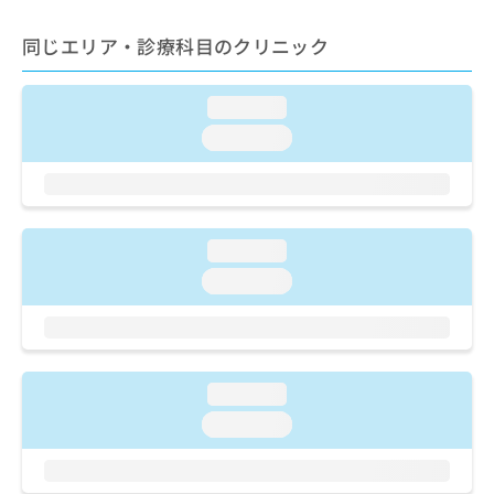
ご了
ら
み
承く
は
ださ
同じエリア・診療科目のクリニック
こ
無
い。
ち
料
ら
情
loading...
報
loading...
拡
掲
充
載
の
情
お
報
申
の
loading...
し
修
込
loading...
正
み
は
は
こ
こ
ち
ち
ら
ら
loading...
そ
loading...
の
他
の