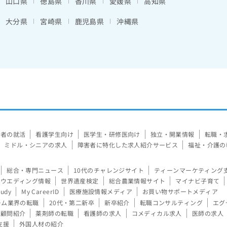
山口県
徳島県
香川県
愛媛県
高知県
大分県
宮崎県
鹿児島県
沖縄県
験者の就活
看護学生向け
医学生・研修医向け
独立・開業情報
転職・
ミドル・シニアの求人
障害者に特化した求人紹介サービス
福祉・介護の
総合・専門ニュース
10代のチャレンジサイト
ティーンマーケティング
ウエディング情報
世界遺産検定
総合農業情報サイト
マイナビ子育て
tudy
My CareerID
医療施設情報メディア
お買い物サポートメディア
ーム業界の転職
20代・第二新卒
新卒紹介
転職コンサルティング
エグ
顧問紹介
薬剤師の転職
看護師の求人
コメディカル求人
医師の求人
支援
外国人材の紹介