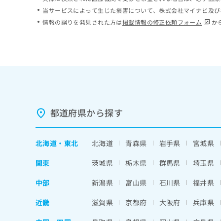
ち
み
当サービスによって生じた損害について、株式会社マイナビ及び
ら
は
情報の誤りを発見された方は
掲載情報の修正依頼フォーム
か
こ
ち
そ
ら
の
他
の
お
問
い
都道府県から探す
合
わ
せ
北海道
・
東北
北海道
青森県
岩手県
宮城県
は
こ
関東
茨城県
栃木県
群馬県
埼玉県
ち
ら
中部
新潟県
富山県
石川県
福井県
近畿
滋賀県
京都府
大阪府
兵庫県