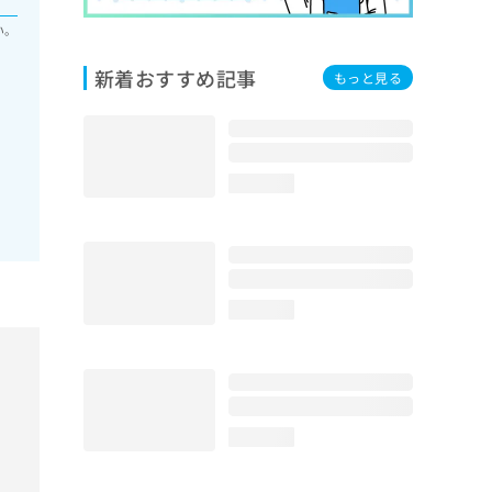
い。
新着おすすめ記事
もっと見る
loading...
loading...
loading...