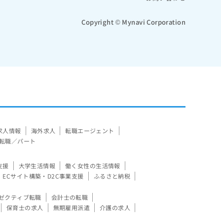
Copyright © Mynavi Corporation
求人情報
海外求人
転職エージェント
転職／パート
支援
大学生活情報
働く女性の生活情報
ECサイト構築・D2C事業支援
ふるさと納税
ゼクティブ転職
会計士の転職
保育士の求人
無期雇用派遣
介護の求人