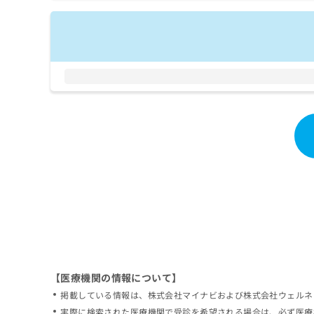
拡
資
きま
充
料
せん
の
ので
の
ご了
お
ご
承く
申
請
ださ
し
求
い。
込
は
み
こ
は
ち
こ
ら
ち
ら
無
料
掲
情
載
報
情
拡
報
充
の
の
修
お
【医療機関の情報について】
正
申
掲載している情報は、株式会社マイナビおよび株式会社ウェルネ
は
し
こ
実際に検索された医療機関で受診を希望される場合は、必ず医療
込