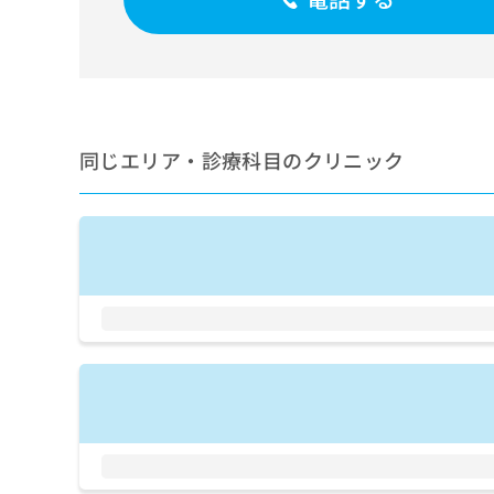
せ
こち
ち
らは
は
マイ
こ
ら
ナビ
ち
クリ
ら
ニッ
クナ
広
ビサ
広
資
イト
同じエリア・診療科目のクリニック
告
告
への
料
出
出
お問
の
稿
合せ
稿
ご
の
フォ
の
請
お
ーム
お
求
問
とな
問
りま
は
い
い
す。
こ
合
合
クリ
ち
わ
ニッ
わ
ら
せ
クの
せ
は
予
は
約・
こ
こ
無
症状
ち
ち
のご
料
ら
相談
ら
情
など
報
はで