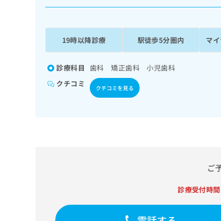
係
ク
者
リ
の
ニ
ッ
方
19時以降診療
駅徒歩5分圏内
マイ
ク
は
ナ
こ
ビ
診療科目
歯科 矯正歯科 小児歯科
ち
に
クチコミ
関
ら
クチコミを見る
す
る
お
広
広
問
告
告
い
出
代
合
稿
わ
理
の
せ
ご
店
お
は
の
問
こ
診療受付時間
い
方
ち
合
ら
は
わ
電話する
こ