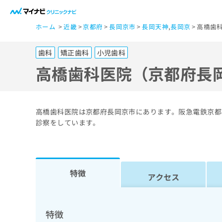
一
ホーム
近畿
京都府
長岡京市
長岡天神
,
長岡京
高橋歯
般
ユ
歯科
矯正歯科
小児歯科
ー
ザ
高橋歯科医院（京都府長
ー
の
方
高橋歯科医院は京都府長岡京市にあります。阪急電鉄京都
は
診察をしています。
こ
ち
ら
特徴
アクセス
医
マ
療
イ
ナ
関
特徴
ビ