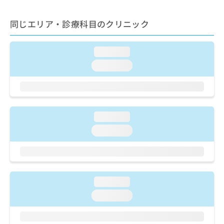
出
稿
クリ
資
稿
ニッ
の
料
クナ
同じエリア・診療科目のクリニック
の
お
の
ビサ
お
問
ご
イト
問
い
請
への
loading...
い
合
お問
求
合
合せ
わ
loading...
は
フォ
わ
せ
こ
ーム
せ
は
ち
とな
は
こ
ら
りま
こ
ち
す。
ち
ら
クリ
loading...
無
ら
ニッ
料
loading...
クの
資
情
予
料
報
約・
の
症状
拡
のご
ご
充
相談
請
の
loading...
など
求
お
はで
loading...
は
申
きま
こ
せん
し
ので
ち
込