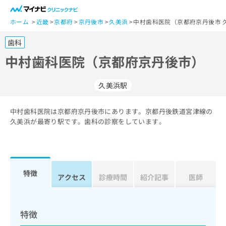
一
般
ホーム
近畿
京都府
京丹後市
久美浜
中村歯科医院（京都府京丹後市 
ユ
歯科
ー
ザ
中村歯科医院（京都府京丹後市）
ー
の
久美浜駅
方
は
こ
中村歯科医院は京都府京丹後市にあります。京都丹後鉄道宮津線の
久美浜が最寄り駅です。歯科の診察をしています。
ち
ら
医
マ
療
イ
特徴
アクセス
診療時間
紹介記事
医師
関
ナ
係
ビ
者
ク
の
リ
特徴
方
ニ