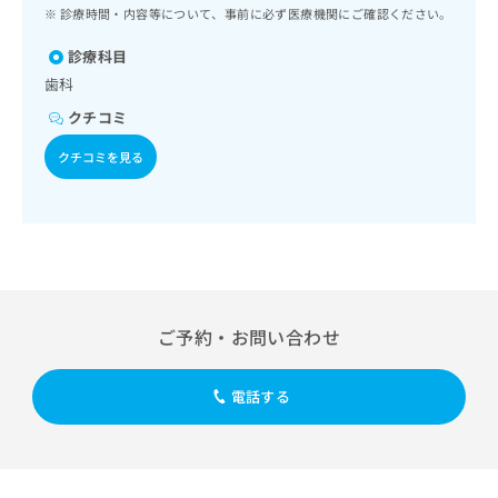
ッ
は
診療時間・内容等について、事前に必ず医療機関にご確認ください。
ク
こ
ナ
診療科目
ち
ビ
歯科
ら
に
クチコミ
関
広
す
広
クチコミを見る
告
る
告
代
お
出
理
問
稿
店
い
の
合
の
お
わ
方
問
せ
い
は
は
合
こ
ご予約・お問い合わせ
こ
わ
ち
ち
せ
ら
ら
は
電話する
こ
こち
ち
広
らは
広
ら
告
マイ
告
出
ナビ