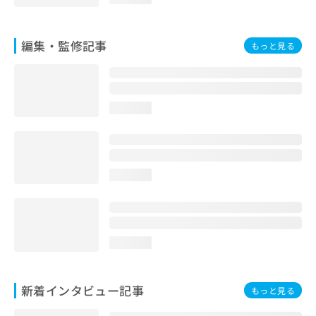
お
問
い
編集・監修記事
もっと見る
合
わ
せ
は
こ
loading...
ち
ら
loading...
loading...
新着インタビュー記事
もっと見る