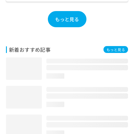
ご了
ら
み
承く
は
ださ
こ
無
い。
もっと見る
ち
料
ら
情
報
拡
掲
充
載
新着おすすめ記事
もっと見る
の
情
お
報
申
の
し
修
込
正
loading...
み
は
は
こ
こ
ち
ち
ら
loading...
ら
そ
の
他
の
loading...