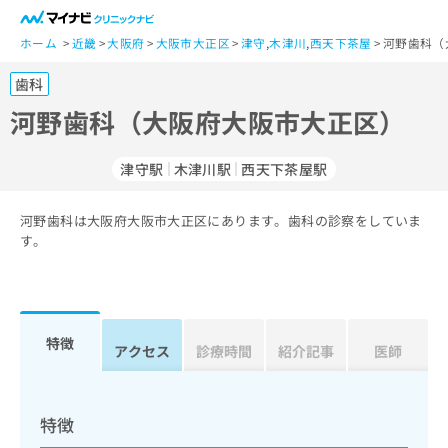
一
般
ホーム
近畿
大阪府
大阪市大正区
津守
,
木津川
,
西天下茶屋
河野歯科（
ユ
歯科
ー
ザ
河野歯科（大阪府大阪市大正区）
ー
の
津守駅
木津川駅
西天下茶屋駅
方
は
こ
河野歯科は大阪府大阪市大正区にあります。歯科の診察をしていま
す。
ち
ら
医
マ
療
イ
特徴
アクセス
診療時間
紹介記事
医師
関
ナ
係
ビ
者
ク
の
リ
特徴
方
ニ