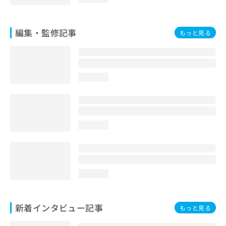
お
問
い
編集・監修記事
もっと見る
合
わ
せ
は
こ
loading...
ち
ら
loading...
loading...
新着インタビュー記事
もっと見る