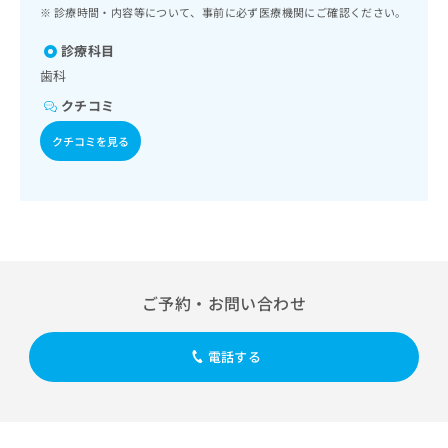
ッ
は
診療時間・内容等について、事前に必ず医療機関にご確認ください。
ク
こ
ナ
診療科目
ち
ビ
歯科
ら
に
クチコミ
関
広
す
広
クチコミを見る
告
る
告
代
お
出
理
問
稿
店
い
の
合
の
お
わ
方
問
せ
い
は
は
合
こ
ご予約・お問い合わせ
こ
わ
ち
ち
せ
ら
ら
は
電話する
こ
こち
ち
広
らは
広
ら
告
マイ
告
出
ナビ