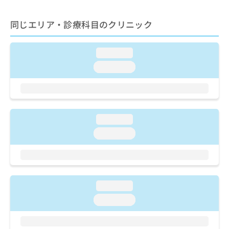
出
稿
クリ
資
稿
ニッ
の
料
クナ
同じエリア・診療科目のクリニック
の
お
の
ビサ
お
問
ご
イト
問
い
請
への
loading...
い
合
お問
求
合
合せ
わ
loading...
は
フォ
わ
せ
こ
ーム
せ
は
ち
とな
は
こ
ら
りま
こ
ち
す。
ち
ら
クリ
loading...
無
ら
ニッ
料
loading...
クの
資
情
予
料
報
約・
の
症状
拡
のご
ご
充
相談
請
の
loading...
など
求
お
はで
loading...
は
申
きま
こ
せん
し
ので
ち
込