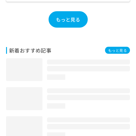
ご了
ら
み
承く
は
ださ
こ
無
い。
もっと見る
ち
料
ら
情
報
拡
掲
充
載
新着おすすめ記事
もっと見る
の
情
お
報
申
の
し
修
込
正
loading...
み
は
は
こ
こ
ち
ち
ら
loading...
ら
そ
の
他
の
loading...