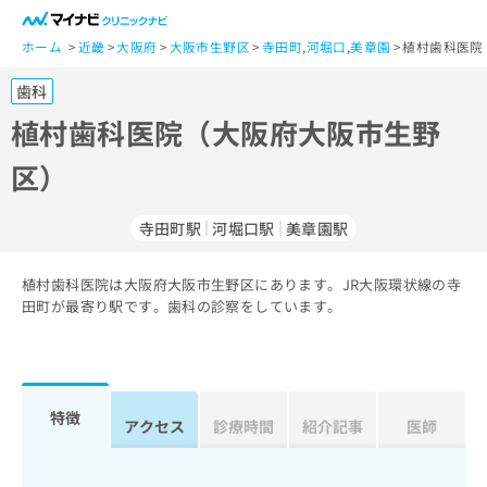
一
般
ホーム
近畿
大阪府
大阪市生野区
寺田町
,
河堀口
,
美章園
植村歯科医院
ユ
歯科
ー
ザ
植村歯科医院（大阪府大阪市生野
ー
区）
の
方
は
寺田町駅
河堀口駅
美章園駅
こ
ち
植村歯科医院は大阪府大阪市生野区にあります。JR大阪環状線の寺
ら
田町が最寄り駅です。歯科の診察をしています。
医
マ
療
イ
関
ナ
係
ビ
特徴
アクセス
診療時間
紹介記事
医師
者
ク
の
リ
方
ニ