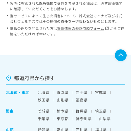
実際に検索された医療機関で受診を希望される場合は、必ず医療機関
に確認していただくことをお勧めします。
当サービスによって生じた損害について、株式会社マイナビ及び株式
会社ウェルネスではその賠償の責任を一切負わないものとします。
情報の誤りを発見された方は
掲載情報の修正依頼フォーム
からご連
絡をいただければ幸いです。
都道府県から探す
北海道
・
東北
北海道
青森県
岩手県
宮城県
秋田県
山形県
福島県
関東
茨城県
栃木県
群馬県
埼玉県
千葉県
東京都
神奈川県
山梨県
中部
新潟県
富山県
石川県
福井県