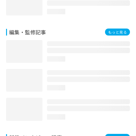
お
問
loading...
い
合
わ
編集・監修記事
もっと見る
せ
は
こ
ち
ら
loading...
loading...
loading...