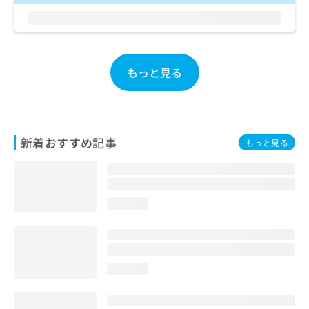
ご了
ら
み
承く
は
ださ
こ
無
い。
ち
料
ら
情
もっと見る
報
拡
掲
充
載
の
情
お
報
新着おすすめ記事
もっと見る
申
の
し
修
込
正
み
は
は
こ
loading...
こ
ち
ち
ら
ら
そ
loading...
の
他
の