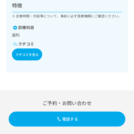
ッ
は
特徴
ク
こ
ナ
診療時間・内容等について、事前に必ず医療機関にご確認ください。
ち
ビ
ら
に
診療科目
関
歯科
広
す
広
告
クチコミ
る
告
代
お
出
クチコミを見る
理
問
稿
店
い
の
合
の
お
わ
方
問
せ
い
は
は
合
こ
こ
わ
ち
ち
せ
ら
ご予約・お問い合わせ
ら
は
こ
こち
ち
広
電話する
らは
広
ら
告
マイ
告
出
ナビ