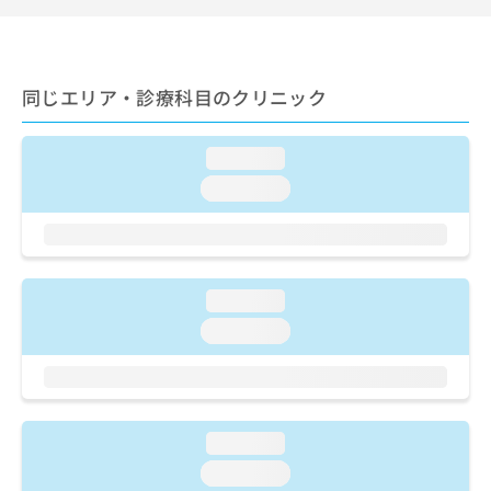
出
稿
クリ
資
稿
ニッ
の
料
クナ
の
お
の
ビサ
お
問
ご
イト
問
同じエリア・診療科目のクリニック
い
請
への
い
合
お問
求
合
合せ
わ
は
loading...
フォ
わ
せ
こ
ーム
せ
は
ち
loading...
とな
は
こ
ら
りま
こ
ち
す。
ち
ら
クリ
無
ら
ニッ
料
クの
loading...
資
情
予
料
報
約・
loading...
の
症状
拡
のご
ご
充
相談
請
の
など
求
お
はで
は
申
きま
loading...
こ
せん
し
loading...
ので
ち
込