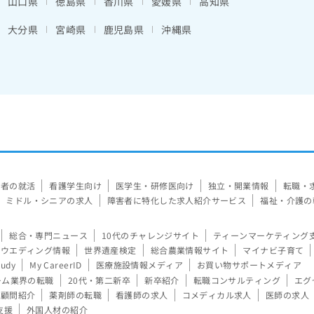
山口県
徳島県
香川県
愛媛県
高知県
大分県
宮崎県
鹿児島県
沖縄県
験者の就活
看護学生向け
医学生・研修医向け
独立・開業情報
転職・
ミドル・シニアの求人
障害者に特化した求人紹介サービス
福祉・介護の
総合・専門ニュース
10代のチャレンジサイト
ティーンマーケティング
ウエディング情報
世界遺産検定
総合農業情報サイト
マイナビ子育て
tudy
My CareerID
医療施設情報メディア
お買い物サポートメディア
ーム業界の転職
20代・第二新卒
新卒紹介
転職コンサルティング
エグ
顧問紹介
薬剤師の転職
看護師の求人
コメディカル求人
医師の求人
支援
外国人材の紹介