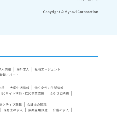
Copyright © Mynavi Corporation
求人情報
海外求人
転職エージェント
転職／パート
支援
大学生活情報
働く女性の生活情報
ECサイト構築・D2C事業支援
ふるさと納税
ゼクティブ転職
会計士の転職
保育士の求人
無期雇用派遣
介護の求人