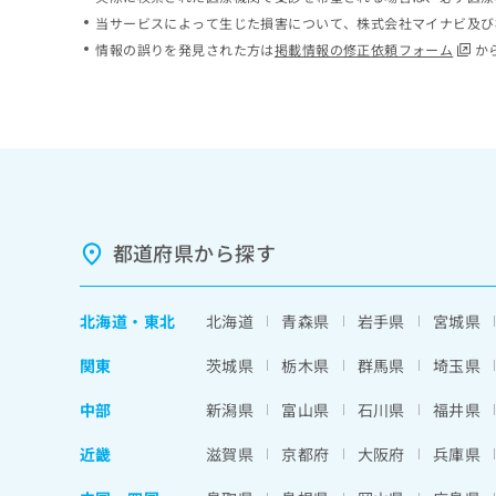
ち
み
当サービスによって生じた損害について、株式会社マイナビ及び
ら
は
情報の誤りを発見された方は
掲載情報の修正依頼フォーム
か
こ
ち
そ
ら
の
他
の
お
問
い
都道府県から探す
合
わ
せ
北海道
・
東北
北海道
青森県
岩手県
宮城県
は
こ
関東
茨城県
栃木県
群馬県
埼玉県
ち
ら
中部
新潟県
富山県
石川県
福井県
近畿
滋賀県
京都府
大阪府
兵庫県