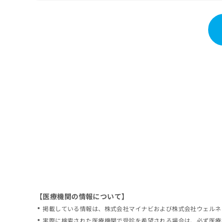
拡
資
きま
充
料
せん
の
ので
の
ご了
お
ご
承く
申
請
ださ
し
求
い。
込
は
み
こ
は
ち
こ
ら
ち
ら
無
料
掲
情
載
報
情
拡
報
充
の
の
修
お
【医療機関の情報について】
正
申
掲載している情報は、株式会社マイナビおよび株式会社ウェルネ
は
し
こ
実際に検索された医療機関で受診を希望される場合は、必ず医療
込