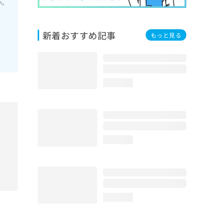
い。
新着おすすめ記事
もっと見る
loading...
loading...
loading...