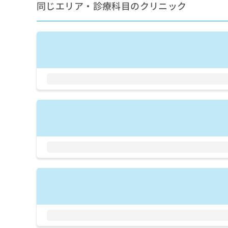
せ
こち
同じエリア・診療科目のクリニック
ち
らは
は
マイ
こ
ら
ナビ
ち
クリ
ら
ニッ
クナ
広
ビサ
広
資
イト
告
告
への
料
出
出
お問
の
稿
合せ
稿
ご
の
フォ
の
請
お
ーム
お
求
問
とな
問
りま
は
い
い
す。
こ
合
合
クリ
ち
わ
ニッ
わ
ら
せ
クの
せ
は
予
は
約・
こ
こ
無
症状
ち
ち
のご
料
ら
相談
ら
情
など
報
はで