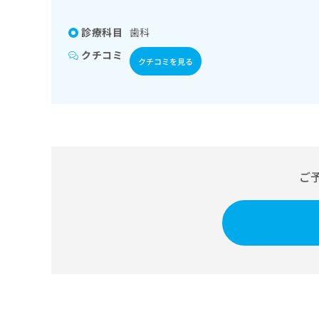
係
ク
者
リ
診療科目
歯科
の
ニ
ッ
方
クチコミ
クチコミを見る
ク
は
ナ
こ
ビ
ち
に
関
ら
す
る
お
広
ご
広
問
告
告
い
出
代
合
稿
わ
理
の
せ
店
お
は
の
問
こ
い
方
ち
合
ら
は
わ
こ