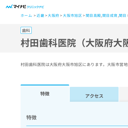
一
ホーム
近畿
大阪府
大阪市旭区
関目高殿
,
関目成育
,
関目
般
ユ
歯科
ー
ザ
村田歯科医院（大阪府大
ー
の
方
村田歯科医院は大阪府大阪市旭区にあります。大阪市営地
は
こ
ち
ら
特徴
アクセス
医
マ
療
イ
特徴
ナ
関
ビ