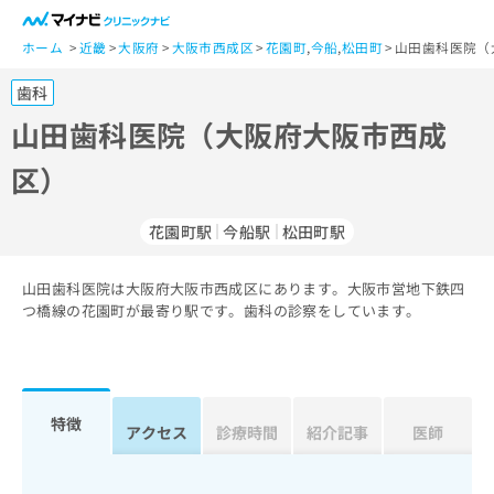
一
般
ホーム
近畿
大阪府
大阪市西成区
花園町
,
今船
,
松田町
山田歯科医院（
ユ
歯科
ー
ザ
山田歯科医院（大阪府大阪市西成
ー
区）
の
方
は
花園町駅
今船駅
松田町駅
こ
ち
山田歯科医院は大阪府大阪市西成区にあります。大阪市営地下鉄四
ら
つ橋線の花園町が最寄り駅です。歯科の診察をしています。
医
マ
療
イ
関
ナ
係
ビ
特徴
アクセス
診療時間
紹介記事
医師
者
ク
の
リ
方
ニ