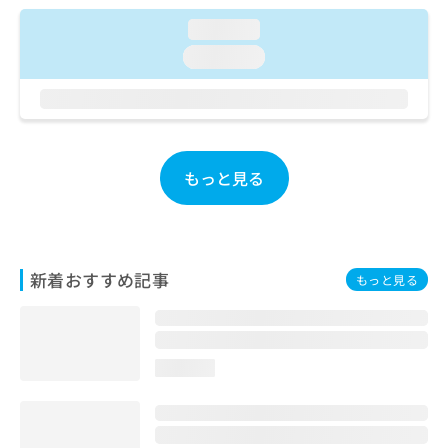
ご了
ら
み
承く
loading...
は
ださ
こ
無
い。
loading...
ち
料
ら
情
報
拡
掲
充
載
の
もっと見る
情
お
報
申
の
し
修
込
正
み
は
新着おすすめ記事
もっと見る
は
こ
こ
ち
ち
ら
ら
loading...
そ
の
他
の