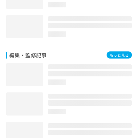
お
loading...
問
い
合
わ
loading...
せ
は
こ
ち
編集・監修記事
もっと見る
ら
loading...
loading...