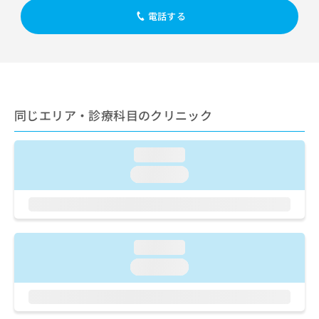
出
稿
クリ
資
電話する
稿
ニッ
の
料
クナ
の
お
の
ビサ
お
問
ご
イト
問
い
請
への
い
合
お問
求
合
合せ
わ
は
フォ
わ
せ
こ
同じエリア・診療科目のクリニック
ーム
せ
は
ち
とな
は
こ
ら
りま
こ
ち
す。
loading...
ち
ら
クリ
無
loading...
ら
ニッ
料
クの
資
情
予
料
報
約・
の
症状
拡
のご
ご
充
loading...
相談
請
の
など
求
loading...
お
はで
は
申
きま
こ
せん
し
ので
ち
込