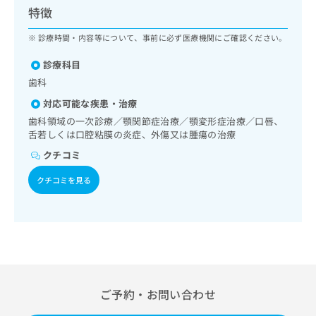
ッ
は
特徴
ク
こ
ナ
診療時間・内容等について、事前に必ず医療機関にご確認ください。
ち
ビ
ら
に
診療科目
関
歯科
広
す
広
告
対応可能な疾患・治療
る
告
代
お
歯科領域の一次診療／顎関節症治療／顎変形症治療／口唇、
出
理
問
舌若しくは口腔粘膜の炎症、外傷又は腫瘍の治療
稿
店
い
の
クチコミ
合
の
お
わ
方
問
クチコミを見る
せ
い
は
は
合
こ
こ
わ
ち
ち
せ
ら
ら
は
こ
こち
ち
広
らは
広
ら
ご予約・お問い合わせ
告
マイ
告
出
ナビ