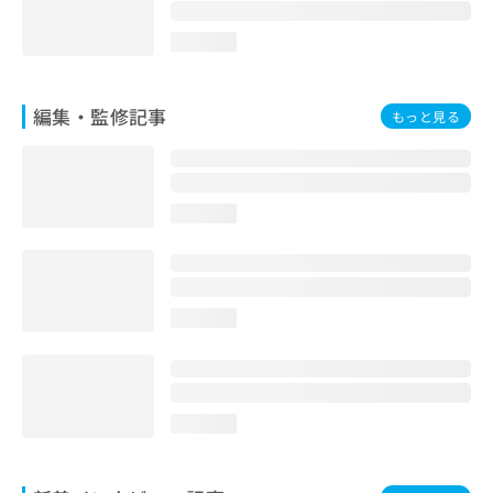
お
問
loading...
い
合
わ
編集・監修記事
もっと見る
せ
は
こ
ち
ら
loading...
loading...
loading...