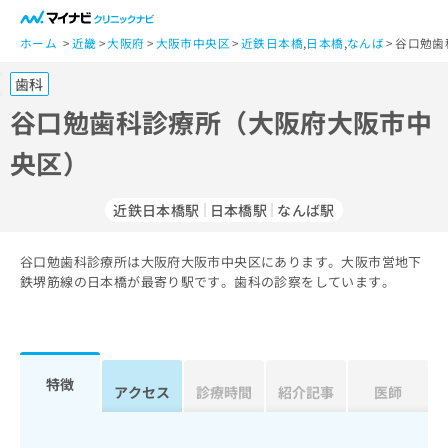
一
般
ホーム
近畿
大阪府
大阪市中央区
近鉄日本橋
,
日本橋
,
なんば
谷口勉歯
ユ
歯科
ー
ザ
谷口勉歯科診療所（大阪府大阪市中
ー
央区）
の
方
は
近鉄日本橋駅
日本橋駅
なんば駅
こ
ち
谷口勉歯科診療所は大阪府大阪市中央区にあります。大阪市営地下
ら
鉄堺筋線の日本橋が最寄り駅です。歯科の診察をしています。
医
マ
療
イ
関
ナ
係
ビ
特徴
アクセス
診療時間
紹介記事
医師
者
ク
の
リ
方
ニ