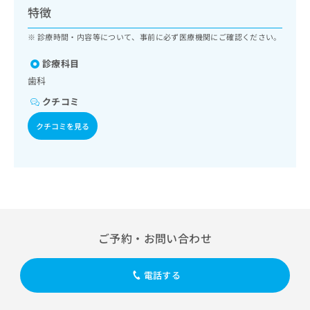
ッ
は
特徴
ク
こ
ナ
診療時間・内容等について、事前に必ず医療機関にご確認ください。
ち
ビ
ら
に
診療科目
関
歯科
広
す
広
告
クチコミ
る
告
代
お
出
クチコミを見る
理
問
稿
店
い
の
合
の
お
わ
方
問
せ
い
は
は
合
こ
こ
わ
ち
ち
せ
ら
ご予約・お問い合わせ
ら
は
こ
こち
ち
広
電話する
らは
広
ら
告
マイ
告
出
ナビ