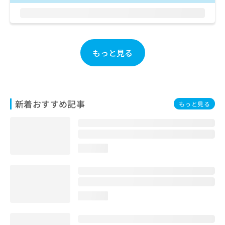
ご了
ら
み
承く
は
ださ
こ
無
い。
ち
料
ら
情
もっと見る
報
拡
掲
充
載
の
情
お
報
新着おすすめ記事
もっと見る
申
の
し
修
込
正
み
は
は
こ
loading...
こ
ち
ち
ら
ら
そ
loading...
の
他
の