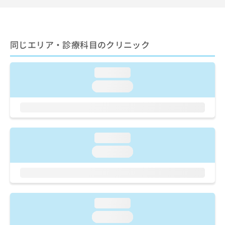
出
稿
クリ
資
稿
ニッ
の
料
クナ
の
お
の
ビサ
お
問
ご
イト
問
同じエリア・診療科目のクリニック
い
請
への
い
合
お問
求
合
合せ
わ
は
loading...
フォ
わ
せ
こ
ーム
せ
は
ち
loading...
とな
は
こ
ら
りま
こ
ち
す。
ち
ら
クリ
無
ら
ニッ
料
クの
loading...
資
情
予
料
報
約・
loading...
の
症状
拡
のご
ご
充
相談
請
の
など
求
お
はで
は
申
きま
loading...
こ
せん
し
loading...
ので
ち
込