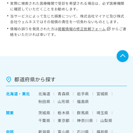
実際に検索された医療機関で受診を希望される場合は、必ず医療機関
に確認していただくことをお勧めします。
当サービスによって生じた損害について、株式会社マイナビ及び株式
会社ウェルネスではその賠償の責任を一切負わないものとします。
情報の誤りを発見された方は
掲載情報の修正依頼フォーム
からご連
絡をいただければ幸いです。
都道府県から探す
北海道
・
東北
北海道
青森県
岩手県
宮城県
秋田県
山形県
福島県
関東
茨城県
栃木県
群馬県
埼玉県
千葉県
東京都
神奈川県
山梨県
中部
新潟県
富山県
石川県
福井県