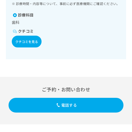
ッ
は
診療時間・内容等について、事前に必ず医療機関にご確認ください。
ク
こ
ナ
診療科目
ち
ビ
歯科
ら
に
クチコミ
関
広
す
広
クチコミを見る
告
る
告
代
お
出
理
問
稿
店
い
の
合
の
お
わ
方
問
せ
い
は
は
合
こ
ご予約・お問い合わせ
こ
わ
ち
ち
せ
ら
ら
は
電話する
こ
こち
ち
広
らは
広
ら
告
マイ
告
出
ナビ