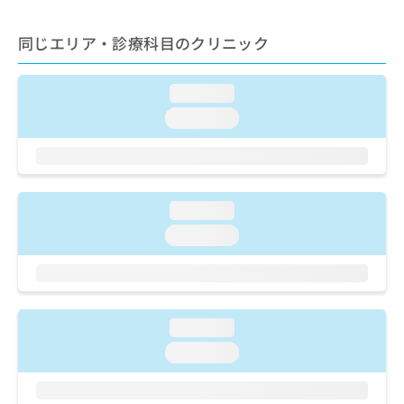
出
稿
クリ
資
稿
ニッ
の
料
クナ
同じエリア・診療科目のクリニック
の
お
の
ビサ
お
問
ご
イト
問
い
請
への
loading...
い
合
お問
求
合
合せ
わ
loading...
は
フォ
わ
せ
こ
ーム
せ
は
ち
とな
は
こ
ら
りま
こ
ち
す。
ち
ら
クリ
loading...
無
ら
ニッ
料
loading...
クの
資
情
予
料
報
約・
の
症状
拡
のご
ご
充
相談
請
の
loading...
など
求
お
はで
loading...
は
申
きま
こ
せん
し
ので
ち
込