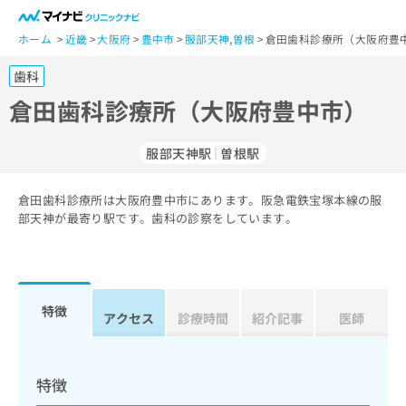
一
般
ホーム
近畿
大阪府
豊中市
服部天神
,
曽根
倉田歯科診療所（大阪府豊
ユ
歯科
ー
ザ
倉田歯科診療所（大阪府豊中市）
ー
の
服部天神駅
曽根駅
方
は
こ
倉田歯科診療所は大阪府豊中市にあります。阪急電鉄宝塚本線の服
部天神が最寄り駅です。歯科の診察をしています。
ち
ら
医
マ
療
イ
特徴
アクセス
診療時間
紹介記事
医師
関
ナ
係
ビ
者
ク
の
リ
特徴
方
ニ