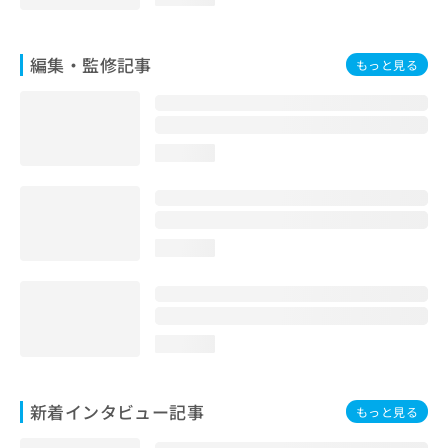
お
問
い
編集・監修記事
もっと見る
合
わ
せ
は
こ
loading...
ち
ら
loading...
loading...
新着インタビュー記事
もっと見る