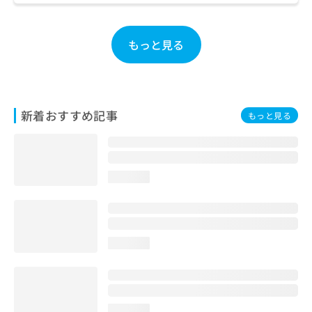
ご了
ら
み
承く
は
ださ
こ
無
い。
もっと見る
ち
料
ら
情
報
拡
掲
充
載
新着おすすめ記事
もっと見る
の
情
お
報
申
の
し
修
込
正
loading...
み
は
は
こ
こ
ち
ち
ら
loading...
ら
そ
の
他
の
loading...