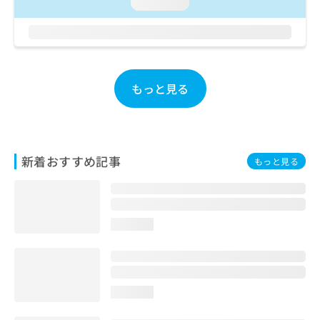
ご了
loading...
ら
み
承く
は
ださ
こ
無
い。
ち
料
ら
情
報
もっと見る
拡
掲
充
載
の
情
お
報
申
の
新着おすすめ記事
もっと見る
し
修
込
正
み
は
は
こ
こ
ち
loading...
ち
ら
ら
そ
の
loading...
他
の