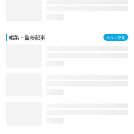
お
問
い
loading...
合
わ
せ
編集・監修記事
もっと見る
は
こ
ち
ら
loading...
loading...
loading...