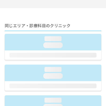
出
稿
クリ
資
稿
ニッ
の
料
クナ
の
お
の
ビサ
お
問
ご
イト
問
い
請
への
同じエリア・診療科目のクリニック
い
合
お問
求
合
合せ
わ
は
フォ
わ
せ
こ
ーム
loading...
せ
は
ち
とな
は
こ
loading...
ら
りま
こ
ち
す。
ち
ら
クリ
無
ら
ニッ
料
クの
資
情
予
loading...
料
報
約・
の
症状
拡
loading...
のご
ご
充
相談
請
の
など
求
お
はで
は
申
きま
こ
せん
し
loading...
ので
ち
込