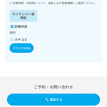
ッ
は
診療時間・内容等について、事前に必ず医療機関にご確認ください。
ク
こ
ナ
ち
マイナンバー保
ビ
険証
ら
に
関
診療科目
広
す
広
歯科
告
る
告
代
クチコミ
お
出
理
問
稿
クチコミを見る
店
い
の
合
の
お
わ
方
問
せ
い
は
は
合
こ
こ
わ
ち
ち
せ
ら
ら
は
ご予約・お問い合わせ
こ
こち
ち
広
らは
広
ら
告
電話する
マイ
告
出
ナビ