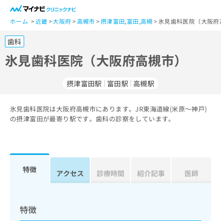
一
般
ホーム
近畿
大阪府
高槻市
摂津富田
,
富田
,
高槻
氷見歯科医院（大阪府
ユ
歯科
ー
ザ
氷見歯科医院（大阪府高槻市）
ー
の
摂津富田駅
富田駅
高槻駅
方
は
こ
氷見歯科医院は大阪府高槻市にあります。JR東海道線(米原～神戸)
の摂津富田が最寄り駅です。歯科の診察をしています。
ち
ら
医
マ
療
イ
特徴
アクセス
診療時間
紹介記事
医師
関
ナ
係
ビ
者
ク
の
リ
特徴
方
ニ