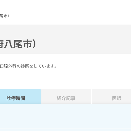
尾市）
府八尾市）
口腔外科の診察をしています。
診療時間
紹介記事
医師