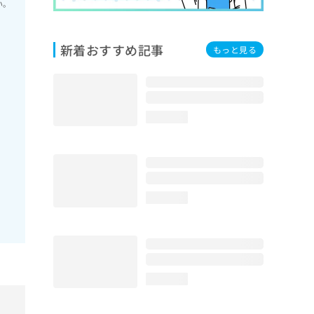
い。
新着おすすめ記事
もっと見る
loading...
loading...
loading...