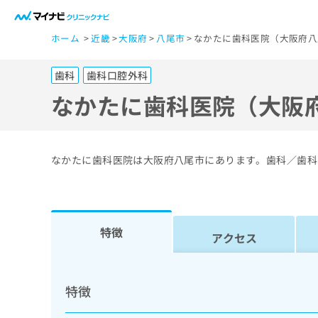
一
ホーム
近畿
大阪府
八尾市
なかたに歯科医院（大阪府八
般
ユ
歯科
歯科口腔外科
ー
ザ
なかたに歯科医院（大阪
ー
の
方
なかたに歯科医院は大阪府八尾市にあります。歯科／歯科
は
こ
ち
ら
特徴
アクセス
医
マ
療
イ
特徴
ナ
関
ビ