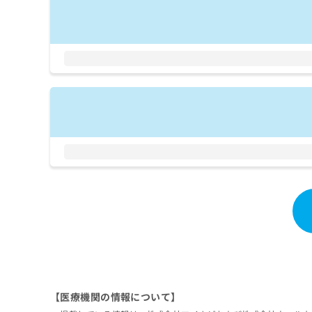
拡
資
きま
充
料
せん
の
ので
の
ご了
お
ご
承く
申
請
ださ
し
求
い。
込
は
み
こ
は
ち
こ
ら
ち
ら
無
料
掲
情
載
報
情
拡
報
充
の
の
修
お
正
申
は
【医療機関の情報について】
し
こ
込