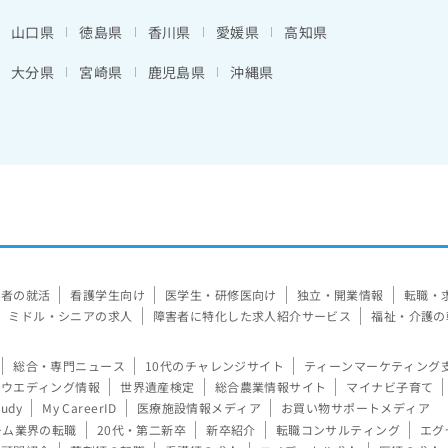
山口県
徳島県
香川県
愛媛県
高知県
大分県
宮崎県
鹿児島県
沖縄県
験者の就活
看護学生向け
医学生・研修医向け
独立・開業情報
転職・
ミドル・シニアの求人
障害者に特化した求人紹介サービス
福祉・介護の
総合・専門ニュース
10代のチャレンジサイト
ティーンマーケティング
ウエディング情報
世界遺産検定
総合農業情報サイト
マイナビ子育て
tudy
My CareerID
医療施設情報メディア
お買い物サポートメディア
ーム業界の転職
20代・第二新卒
新卒紹介
転職コンサルティング
エグ