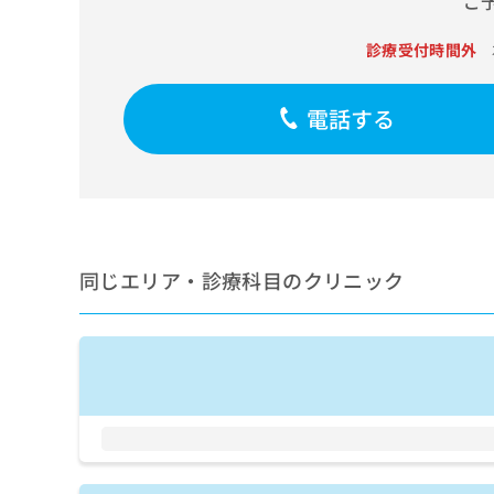
ご
せ
こち
ち
らは
は
マイ
こ
診療受付時間外
ら
ナビ
ち
クリ
ら
ニッ
電話する
クナ
広
ビサ
広
資
イト
告
告
への
料
出
出
お問
の
稿
合せ
稿
ご
の
フォ
の
請
お
ーム
お
求
問
とな
同じエリア・診療科目のクリニック
問
りま
は
い
い
す。
こ
合
合
クリ
ち
わ
ニッ
わ
ら
せ
クの
せ
は
予
は
約・
こ
こ
無
症状
ち
ち
のご
料
ら
相談
ら
情
など
報
はで