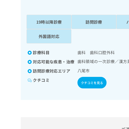
係
ク
者
リ
の
ニ
ッ
19時以降診療
訪問診療
方
ク
は
ナ
外国語対応
こ
ビ
ち
に
関
ら
診療科目
歯科 歯科口腔外科
す
歯科領域の一次診療／漢方
対応可能な疾患・治療
る
お
広
八尾市
訪問診療対応エリア
広
問
告
告
い
クチコミ
クチコミを見る
出
代
合
稿
わ
理
の
せ
店
お
は
の
問
こ
い
方
ち
合
ら
は
わ
こ