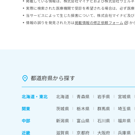
掲載している情報は、株式会社マイナビおよび株式会社ウェルネ
ち
み
実際に検索された医療機関で受診を希望される場合は、必ず医療
ら
は
当サービスによって生じた損害について、株式会社マイナビ及び
こ
情報の誤りを発見された方は
掲載情報の修正依頼フォーム
か
ち
そ
ら
の
他
の
お
問
い
合
わ
都道府県から探す
せ
は
こ
北海道
・
東北
北海道
青森県
岩手県
宮城県
ち
ら
関東
茨城県
栃木県
群馬県
埼玉県
中部
新潟県
富山県
石川県
福井県
近畿
滋賀県
京都府
大阪府
兵庫県