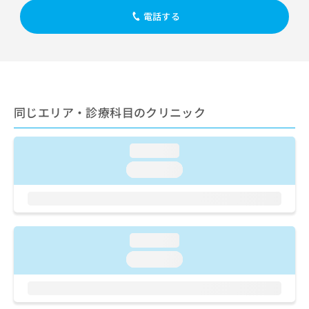
出
稿
クリ
資
電話する
稿
ニッ
の
料
クナ
の
お
の
ビサ
お
問
ご
イト
問
い
請
への
い
合
お問
求
合
合せ
わ
は
フォ
わ
せ
こ
同じエリア・診療科目のクリニック
ーム
せ
は
ち
とな
は
こ
ら
りま
こ
ち
す。
loading...
ち
ら
クリ
無
ら
loading...
ニッ
料
クの
資
情
予
料
報
約・
の
症状
拡
のご
ご
充
loading...
相談
請
の
など
求
loading...
お
はで
は
申
きま
こ
せん
し
ので
ち
込