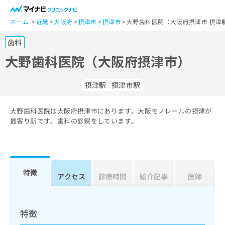
一
般
ホーム
近畿
大阪府
摂津市
摂津市
大野歯科医院（大阪府摂津市 摂津
ユ
歯科
ー
ザ
大野歯科医院（大阪府摂津市）
ー
の
摂津駅
摂津市駅
方
は
こ
大野歯科医院は大阪府摂津市にあります。大阪モノレールの摂津が
最寄り駅です。歯科の診察をしています。
ち
ら
医
マ
療
イ
特徴
アクセス
診療時間
紹介記事
医師
関
ナ
係
ビ
者
ク
の
リ
特徴
方
ニ