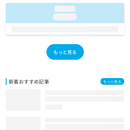
ご了
ら
み
承く
は
loading...
ださ
こ
無
い。
loading...
ち
料
ら
情
報
拡
掲
充
載
の
情
もっと見る
お
報
申
の
し
修
込
正
み
は
新着おすすめ記事
もっと見る
は
こ
こ
ち
ち
ら
ら
loading...
そ
の
他
の