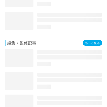
お
loading...
問
い
合
わ
loading...
せ
は
こ
ち
編集・監修記事
もっと見る
ら
loading...
loading...