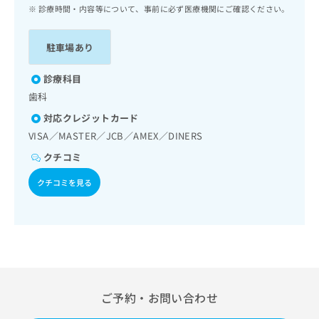
ッ
は
診療時間・内容等について、事前に必ず医療機関にご確認ください。
ク
こ
ナ
ち
駐車場あり
ビ
ら
に
関
診療科目
広
す
広
歯科
告
る
告
代
対応クレジットカード
お
出
理
問
VISA／MASTER／JCB／AMEX／DINERS
稿
店
い
の
クチコミ
合
の
お
わ
方
問
クチコミを見る
せ
い
は
は
合
こ
こ
わ
ち
ち
せ
ら
ら
は
こ
こち
ち
広
らは
広
ら
ご予約・お問い合わせ
告
マイ
告
出
ナビ