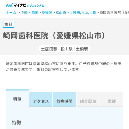
一
般
ホーム
中国・四国
愛媛県
松山市
土居田
,
松山
,
土橋
崎岡歯科医院（愛
ユ
歯科
ー
ザ
崎岡歯科医院（愛媛県松山市）
ー
の
土居田駅
松山駅
土橋駅
方
は
こ
崎岡歯科医院は愛媛県松山市にあります。伊予鉄道郡中線の土居田
が最寄り駅です。歯科の診察をしています。
ち
ら
医
マ
療
イ
特徴
アクセス
診療時間
紹介記事
医師
関
ナ
係
ビ
者
ク
の
リ
特徴
方
ニ