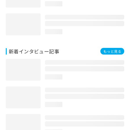
loading...
loading...
新着インタビュー記事
もっと見る
loading...
loading...