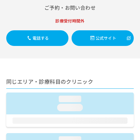
出
稿
クリ
資
ご予約・お問い合わせ
稿
ニッ
の
料
クナ
の
お
の
ビサ
お
診療受付時間外
問
ご
イト
問
い
請
への
い
合
お問
求
電話する
公式サイト
合
合せ
わ
は
フォ
わ
せ
こ
ーム
せ
は
ち
とな
は
こ
ら
りま
こ
ち
す。
ち
ら
クリ
無
ら
ニッ
同じエリア・診療科目のクリニック
料
クの
資
情
予
料
報
約・
の
症状
loading...
拡
のご
ご
充
loading...
相談
請
の
など
求
お
はで
は
申
きま
こ
せん
し
ので
ち
込
loading...