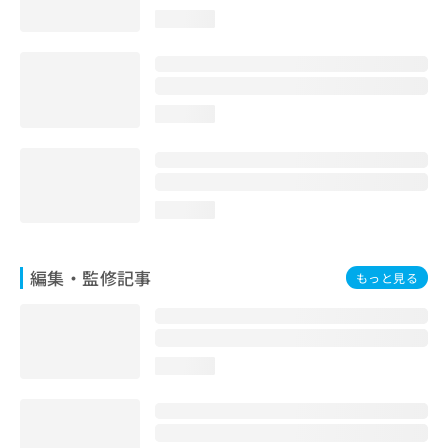
お
loading...
問
い
合
わ
せ
loading...
は
こ
ち
ら
loading...
編集・監修記事
もっと見る
loading...