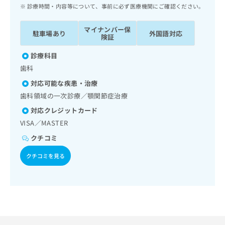
ッ
は
診療時間・内容等について、事前に必ず医療機関にご確認ください。
ク
こ
ナ
ち
マイナンバー保
駐車場あり
外国語対応
ビ
険証
ら
に
関
診療科目
広
す
広
歯科
告
る
告
代
対応可能な疾患・治療
お
出
理
問
歯科領域の一次診療／顎関節症治療
稿
店
い
の
対応クレジットカード
合
の
お
VISA／MASTER
わ
方
問
せ
い
クチコミ
は
は
合
こ
こ
クチコミを見る
わ
ち
ち
せ
ら
ら
は
こ
こち
ち
広
らは
広
ら
告
マイ
告
出
ナビ