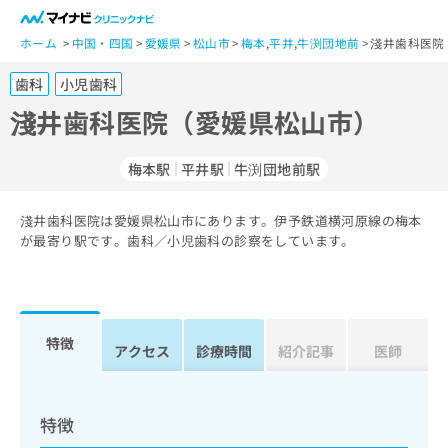
一
般
ホーム
中国・四国
愛媛県
松山市
梅本
,
平井
,
牛渕団地前
淺井歯科医院
ユ
歯科
小児歯科
ー
ザ
淺井歯科医院（愛媛県松山市）
ー
の
梅本駅
平井駅
牛渕団地前駅
方
は
こ
淺井歯科医院は愛媛県松山市にあります。伊予鉄道横河原線の梅本
が最寄り駅です。歯科／小児歯科の診察をしています。
ち
ら
医
マ
療
イ
特徴
アクセス
診療時間
紹介記事
医師
関
ナ
係
ビ
者
ク
の
リ
特徴
方
ニ