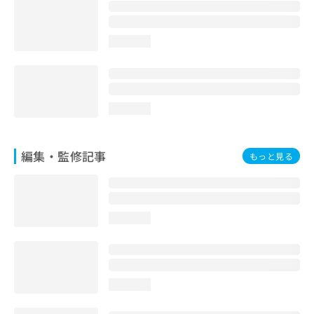
お
問
い
loading...
合
わ
せ
は
こ
loading...
ち
ら
編集・監修記事
もっと見る
loading...
loading...