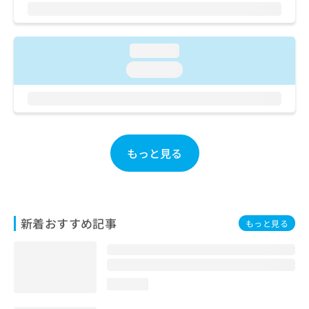
ご了
ら
み
承く
は
ださ
こ
無
い。
ち
料
loading...
ら
情
loading...
報
拡
掲
充
載
の
情
お
報
申
の
もっと見る
し
修
込
正
み
は
は
こ
こ
ち
新着おすすめ記事
もっと見る
ち
ら
ら
そ
の
loading...
他
の