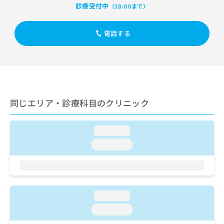
出
稿
クリ
資
診療受付中
（18:00まで）
稿
ニッ
の
料
クナ
の
お
の
ビサ
お
電話する
問
ご
イト
問
い
請
への
い
合
お問
求
合
合せ
わ
は
フォ
わ
せ
こ
ーム
せ
は
ち
とな
は
こ
ら
りま
同じエリア・診療科目のクリニック
こ
ち
す。
ち
ら
クリ
無
ら
ニッ
料
loading...
クの
資
情
予
loading...
料
報
約・
の
症状
拡
のご
ご
充
相談
請
の
など
求
お
はで
loading...
は
申
きま
こ
せん
し
loading...
ので
ち
込