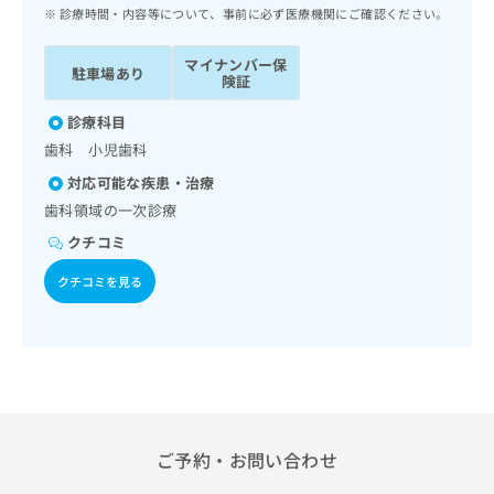
ッ
は
診療時間・内容等について、事前に必ず医療機関にご確認ください。
ク
こ
ナ
ち
マイナンバー保
駐車場あり
ビ
険証
ら
に
関
診療科目
広
す
広
歯科 小児歯科
告
る
告
代
対応可能な疾患・治療
お
出
理
問
歯科領域の一次診療
稿
店
い
の
クチコミ
合
の
お
わ
方
問
クチコミを見る
せ
い
は
は
合
こ
こ
わ
ち
ち
せ
ら
ら
は
こ
こち
ち
広
らは
広
ら
ご予約・お問い合わせ
告
マイ
告
出
ナビ