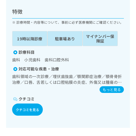
ッ
は
ク
こ
特徴
ナ
ち
ビ
診療時間・内容等について、事前に必ず医療機関にご確認ください。
ら
に
関
マイナンバー保
広
19時以降診療
駐車場あり
す
広
険証
告
る
告
代
お
診療科目
出
理
問
稿
歯科 小児歯科 歯科口腔外科
店
い
の
対応可能な疾患・治療
合
の
お
わ
歯科領域の一次診療／埋伏歯抜歯／顎関節症治療／顎骨骨折
方
問
せ
治療／口唇、舌若しくは口腔粘膜の炎症、外傷又は腫瘍の治
い
は
療
は
合
もっと見る
こ
こ
わ
ち
クチコミ
ち
せ
ら
ら
は
クチコミを見る
こ
こち
ち
広
らは
広
ら
告
マイ
告
出
ナビ