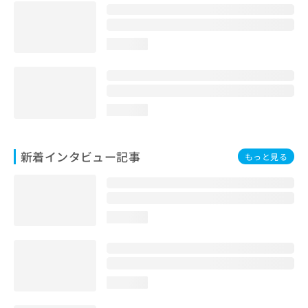
loading...
loading...
新着インタビュー記事
もっと見る
loading...
loading...