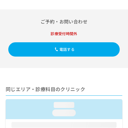
出
稿
クリ
資
稿
ニッ
の
料
クナ
の
お
の
ビサ
お
問
ご
ご予約・お問い合わせ
イト
問
い
請
への
い
合
お問
求
診療受付時間外
合
合せ
わ
は
フォ
わ
せ
こ
ーム
せ
は
ち
電話する
とな
は
こ
ら
りま
こ
ち
す。
ち
ら
クリ
無
ら
ニッ
料
クの
資
情
予
料
報
約・
同じエリア・診療科目のクリニック
の
症状
拡
のご
ご
充
相談
請
の
など
loading...
求
お
はで
は
loading...
申
きま
こ
せん
し
ので
ち
込