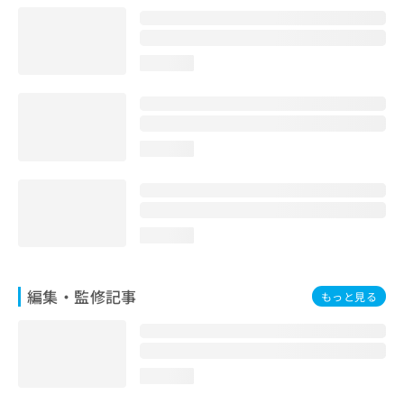
お
問
い
loading...
合
わ
せ
は
こ
loading...
ち
ら
loading...
編集・監修記事
もっと見る
loading...