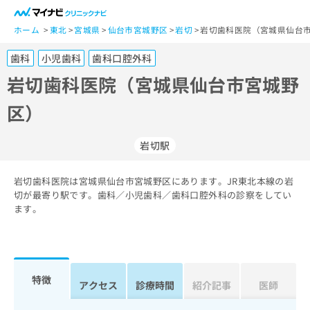
一
般
ホーム
東北
宮城県
仙台市宮城野区
岩切
岩切歯科医院（宮城県仙台市
ユ
歯科
小児歯科
歯科口腔外科
ー
ザ
岩切歯科医院（宮城県仙台市宮城野
ー
区）
の
方
は
岩切駅
こ
ち
岩切歯科医院は宮城県仙台市宮城野区にあります。JR東北本線の岩
ら
切が最寄り駅です。歯科／小児歯科／歯科口腔外科の診察をしてい
ます。
医
マ
療
イ
関
ナ
係
ビ
者
ク
特徴
アクセス
診療時間
紹介記事
医師
の
リ
方
ニ