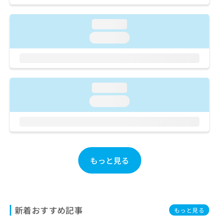
ご了
ら
み
承く
は
ださ
loading...
こ
無
い。
ち
料
loading...
ら
情
報
拡
掲
充
載
の
情
loading...
お
報
loading...
申
の
し
修
込
正
み
は
は
こ
こ
ち
もっと見る
ち
ら
ら
そ
の
他
新着おすすめ記事
もっと見る
の