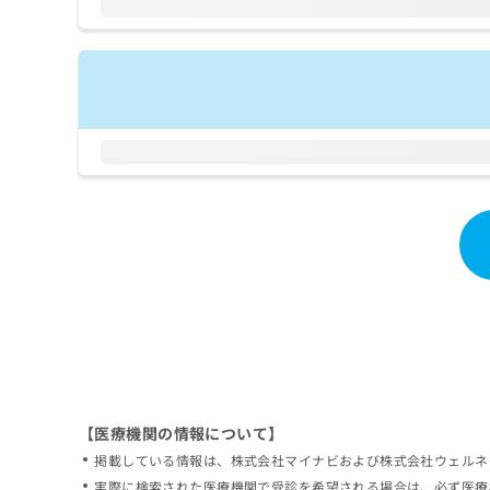
拡
資
きま
充
料
せん
の
ので
の
ご了
お
ご
承く
申
請
ださ
し
求
い。
込
は
み
こ
は
ち
こ
ら
ち
ら
無
料
掲
情
載
報
情
拡
報
充
の
の
修
お
【医療機関の情報について】
正
申
掲載している情報は、株式会社マイナビおよび株式会社ウェルネ
は
し
こ
実際に検索された医療機関で受診を希望される場合は、必ず医療
込