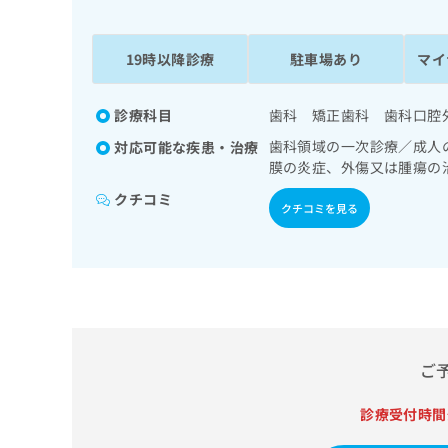
係
ク
者
リ
の
ニ
19時以降診療
駐車場あり
マイ
ッ
方
ク
は
ナ
診療科目
歯科 矯正歯科 歯科口腔
こ
ビ
歯科領域の一次診療／成人
対応可能な疾患・治療
ち
に
膜の炎症、外傷又は腫瘍の
関
ら
す
クチコミ
クチコミを見る
る
お
広
広
問
告
告
い
出
代
合
稿
わ
理
の
せ
店
お
は
ご
の
問
こ
い
方
ち
合
診療受付時間
ら
は
わ
こ