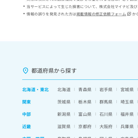
ち
み
当サービスによって生じた損害について、株式会社マイナビ及び
ら
は
情報の誤りを発見された方は
掲載情報の修正依頼フォーム
か
こ
ち
そ
ら
の
他
の
お
問
い
都道府県から探す
合
わ
せ
北海道
・
東北
北海道
青森県
岩手県
宮城県
は
こ
関東
茨城県
栃木県
群馬県
埼玉県
ち
ら
中部
新潟県
富山県
石川県
福井県
近畿
滋賀県
京都府
大阪府
兵庫県