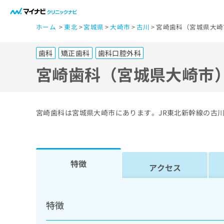
一
ホーム
東北
宮城県
大崎市
古川
宮崎歯科（宮城県大崎
般
ユ
歯科
矯正歯科
歯科口腔外科
ー
ザ
宮崎歯科（宮城県大崎市
ー
の
方
宮崎歯科は宮城県大崎市にあります。JR東北新幹線の古
は
こ
ち
ら
特徴
アクセス
医
マ
療
イ
特徴
ナ
関
ビ