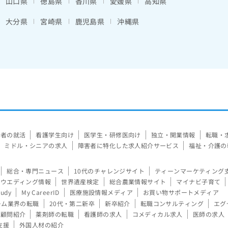
山口県
徳島県
香川県
愛媛県
高知県
大分県
宮崎県
鹿児島県
沖縄県
験者の就活
看護学生向け
医学生・研修医向け
独立・開業情報
転職・
ミドル・シニアの求人
障害者に特化した求人紹介サービス
福祉・介護の
総合・専門ニュース
10代のチャレンジサイト
ティーンマーケティング
ウエディング情報
世界遺産検定
総合農業情報サイト
マイナビ子育て
tudy
My CareerID
医療施設情報メディア
お買い物サポートメディア
ーム業界の転職
20代・第二新卒
新卒紹介
転職コンサルティング
エグ
顧問紹介
薬剤師の転職
看護師の求人
コメディカル求人
医師の求人
支援
外国人材の紹介