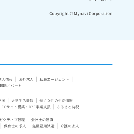
Copyright © Mynavi Corporation
求人情報
海外求人
転職エージェント
転職／パート
支援
大学生活情報
働く女性の生活情報
ECサイト構築・D2C事業支援
ふるさと納税
ゼクティブ転職
会計士の転職
保育士の求人
無期雇用派遣
介護の求人