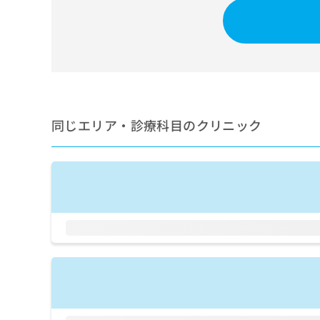
せ
こち
ち
らは
は
マイ
こ
ら
ナビ
ち
クリ
ら
ニッ
クナ
広
ビサ
広
資
イト
告
告
への
料
出
同じエリア・診療科目のクリニック
出
お問
の
稿
合せ
稿
ご
の
フォ
の
請
お
ーム
お
求
問
とな
問
りま
は
い
い
す。
こ
合
合
クリ
ち
わ
ニッ
わ
ら
せ
クの
せ
は
予
は
約・
こ
こ
無
症状
ち
ち
のご
料
ら
相談
ら
情
など
報
はで