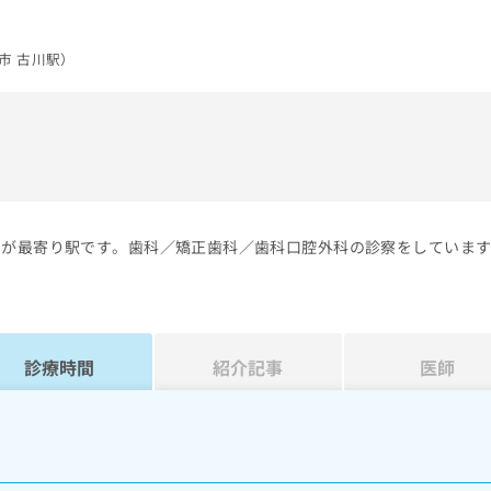
市 古川駅）
）
川が最寄り駅です。歯科／矯正歯科／歯科口腔外科の診察をしていま
診療時間
紹介記事
医師