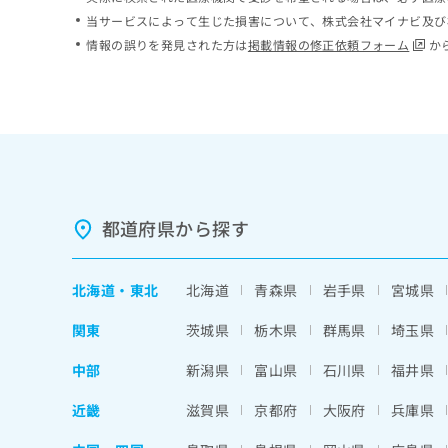
ち
み
当サービスによって生じた損害について、株式会社マイナビ及び
ら
は
情報の誤りを発見された方は
掲載情報の修正依頼フォーム
か
こ
ち
そ
ら
の
他
の
お
問
い
都道府県から探す
合
わ
せ
北海道
・
東北
北海道
青森県
岩手県
宮城県
は
こ
関東
茨城県
栃木県
群馬県
埼玉県
ち
ら
中部
新潟県
富山県
石川県
福井県
近畿
滋賀県
京都府
大阪府
兵庫県