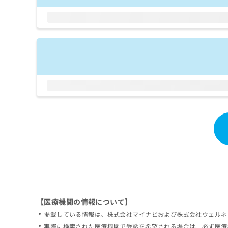
拡
資
きま
充
料
せん
の
ので
の
ご了
お
ご
承く
申
請
ださ
し
求
い。
込
は
み
こ
は
ち
こ
ら
ち
ら
無
料
掲
情
載
報
情
拡
報
充
の
の
修
お
【医療機関の情報について】
正
申
掲載している情報は、株式会社マイナビおよび株式会社ウェルネ
は
し
こ
実際に検索された医療機関で受診を希望される場合は、必ず医療
込