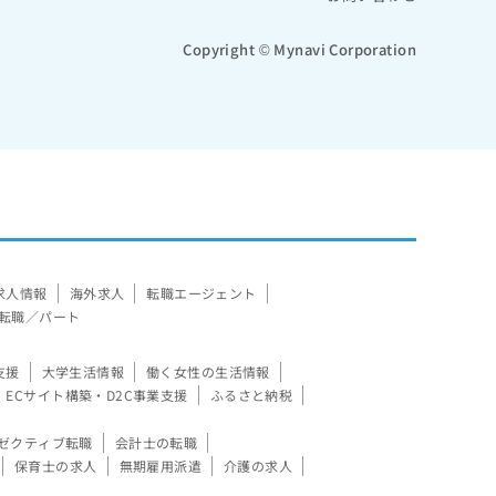
Copyright © Mynavi Corporation
求人情報
海外求人
転職エージェント
転職／パート
支援
大学生活情報
働く女性の生活情報
ECサイト構築・D2C事業支援
ふるさと納税
ゼクティブ転職
会計士の転職
保育士の求人
無期雇用派遣
介護の求人