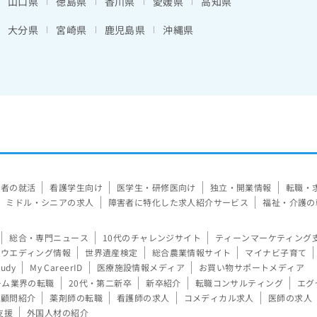
山口県
徳島県
香川県
愛媛県
高知県
大分県
宮崎県
鹿児島県
沖縄県
験者の就活
看護学生向け
医学生・研修医向け
独立・開業情報
転職・
ミドル・シニアの求人
障害者に特化した求人紹介サービス
福祉・介護の
総合・専門ニュース
10代のチャレンジサイト
ティーンマーケティング
ウエディング情報
世界遺産検定
総合農業情報サイト
マイナビ子育て
tudy
My CareerID
医療施設情報メディア
お買い物サポートメディア
ーム業界の転職
20代・第二新卒
新卒紹介
転職コンサルティング
エグ
顧問紹介
薬剤師の転職
看護師の求人
コメディカル求人
医師の求人
支援
外国人材の紹介