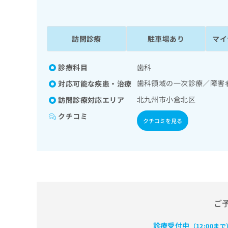
係
ク
者
リ
の
ニ
ッ
訪問診療
駐車場あり
マイ
方
ク
は
ナ
こ
診療科目
歯科
ビ
ち
に
歯科領域の一次診療／障害
対応可能な疾患・治療
関
ら
す
北九州市小倉北区
訪問診療対応エリア
る
クチコミ
お
クチコミを見る
広
広
問
告
告
い
出
代
合
稿
わ
理
の
せ
店
お
は
の
問
こ
い
方
ち
ご
合
ら
は
わ
診療受付中
こ
（12:00まで