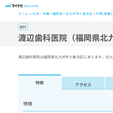
一
ホーム
九州・沖縄
福岡県
北九州市小倉北区
片野
,
香春
般
ユ
歯科
ー
ザ
渡辺歯科医院（福岡県北
ー
の
方
渡辺歯科医院は福岡県北九州市小倉北区にあります。北九
は
こ
ち
ら
特徴
アクセス
医
マ
療
イ
特徴
ナ
関
ビ