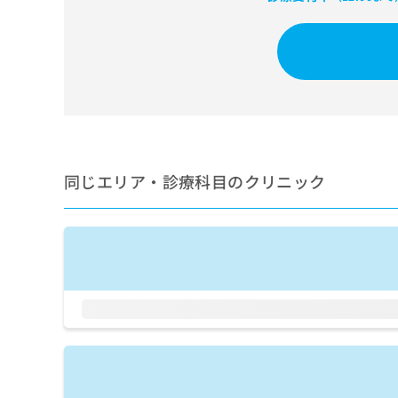
せ
こち
ち
らは
は
マイ
こ
ら
ナビ
ち
クリ
ら
ニッ
クナ
広
ビサ
広
資
イト
告
告
への
料
出
出
お問
の
稿
合せ
稿
ご
同じエリア・診療科目のクリニック
の
フォ
の
請
お
ーム
お
求
問
とな
問
りま
は
い
い
す。
こ
合
合
クリ
ち
わ
ニッ
わ
ら
せ
クの
せ
は
予
は
約・
こ
こ
無
症状
ち
ち
のご
料
ら
相談
ら
情
など
報
はで