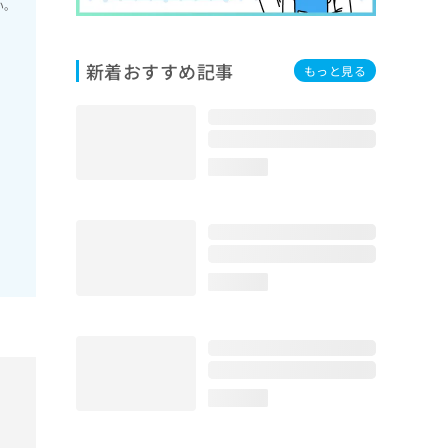
い。
新着おすすめ記事
もっと見る
loading...
loading...
loading...