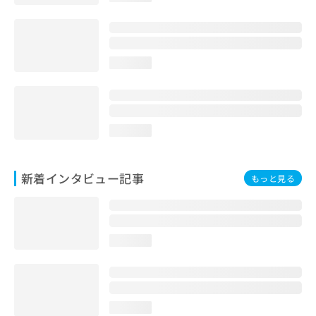
loading...
loading...
新着インタビュー記事
もっと見る
loading...
loading...