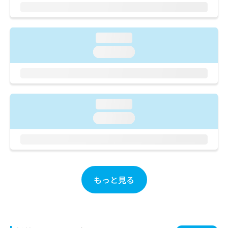
ご了
ら
み
承く
は
ださ
こ
無
い。
ち
料
loading...
ら
情
loading...
報
拡
掲
充
載
の
情
お
報
loading...
申
の
loading...
し
修
込
正
み
は
は
こ
こ
ち
ち
ら
もっと見る
ら
そ
の
他
の