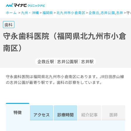
一
般
ホーム
九州・沖縄
福岡県
北九州市小倉南区
企救丘
,
志井公園
,
志井
守
ユ
歯科
ー
ザ
守永歯科医院（福岡県北九州市小倉
ー
南区）
の
方
は
企救丘駅
志井公園駅
志井駅
こ
ち
守永歯科医院は福岡県北九州市小倉南区にあります。JR日田彦山線
ら
の志井公園が最寄り駅です。歯科の診察をしています。
医
マ
療
イ
関
ナ
係
ビ
特徴
アクセス
診療時間
紹介記事
医師
者
ク
の
リ
方
ニ