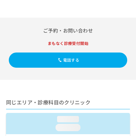
出
稿
クリ
資
稿
ニッ
の
料
クナ
の
お
の
ビサ
お
問
ご
イト
問
い
請
への
ご予約・お問い合わせ
い
合
お問
求
合
合せ
わ
は
まもなく診療受付開始
フォ
わ
せ
こ
ーム
せ
は
ち
とな
は
こ
ら
りま
電話する
こ
ち
す。
ち
ら
クリ
無
ら
ニッ
料
クの
資
情
予
料
報
約・
の
症状
拡
のご
同じエリア・診療科目のクリニック
ご
充
相談
請
の
など
求
お
はで
loading...
は
申
きま
こ
せん
し
loading...
ので
ち
込