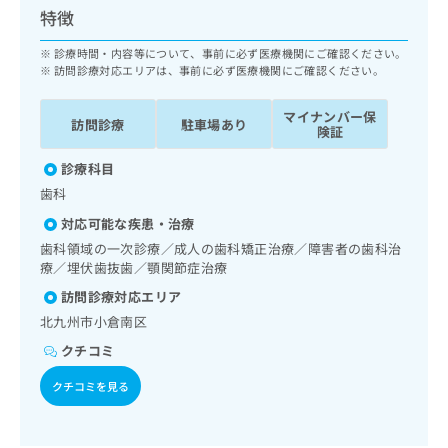
ッ
は
特徴
ク
こ
ナ
診療時間・内容等について、事前に必ず医療機関にご確認ください。
ち
ビ
訪問診療対応エリアは、事前に必ず医療機関にご確認ください。
ら
に
関
マイナンバー保
広
訪問診療
駐車場あり
す
険証
広
告
る
告
代
診療科目
お
出
理
問
稿
歯科
店
い
の
対応可能な疾患・治療
合
の
お
歯科領域の一次診療／成人の歯科矯正治療／障害者の歯科治
わ
方
問
療／埋伏歯抜歯／顎関節症治療
せ
い
は
は
合
訪問診療対応エリア
こ
こ
わ
ち
北九州市小倉南区
ち
せ
ら
ら
クチコミ
は
こ
クチコミを見る
こち
ち
広
らは
広
ら
告
マイ
告
出
ナビ