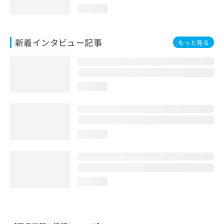
loading...
新着インタビュー記事
もっと見る
loading...
loading...
loading...