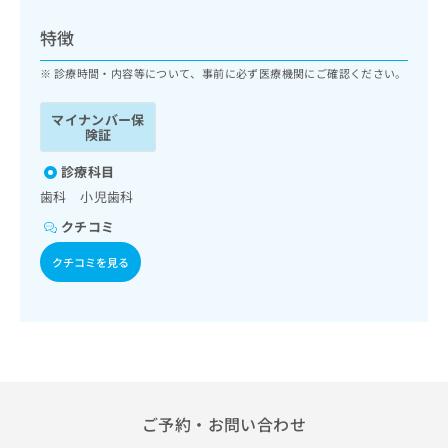
ッ
は
ク
こ
特徴
ナ
ち
ビ
診療時間・内容等について、事前に必ず医療機関にご確認ください。
ら
に
関
マイナンバー保
広
す
広
険証
告
る
告
代
お
診療科目
出
理
問
稿
歯科 小児歯科
店
い
の
クチコミ
合
の
お
わ
方
問
クチコミを見る
せ
い
は
は
合
こ
こ
わ
ち
ち
せ
ら
ら
は
こ
こち
ち
広
らは
広
ら
告
ご予約・お問い合わせ
マイ
告
出
ナビ