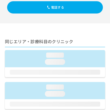
出
稿
クリ
資
稿
ニッ
の
電話する
料
クナ
の
お
の
ビサ
お
問
ご
イト
問
い
請
への
い
合
お問
求
合
合せ
わ
は
フォ
わ
せ
こ
ーム
せ
同じエリア・診療科目のクリニック
は
ち
とな
は
こ
ら
りま
こ
ち
す。
loading...
ち
ら
クリ
無
ら
ニッ
loading...
料
クの
資
情
予
料
報
約・
の
症状
拡
のご
ご
充
相談
loading...
請
の
など
求
お
loading...
はで
は
申
きま
こ
せん
し
ので
ち
込