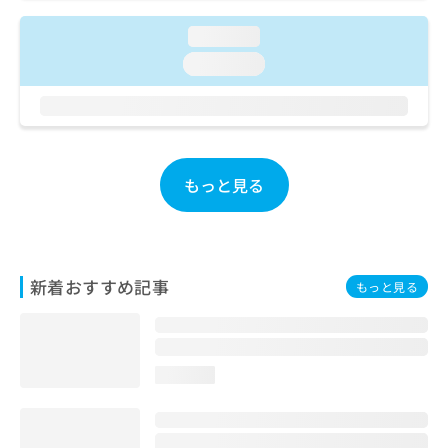
ご了
ら
み
承く
は
loading...
ださ
こ
無
い。
loading...
ち
料
ら
情
報
拡
掲
充
載
の
情
もっと見る
お
報
申
の
し
修
込
正
み
は
新着おすすめ記事
もっと見る
は
こ
こ
ち
ち
ら
ら
loading...
そ
の
他
の