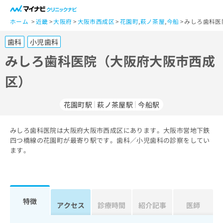
一
般
ホーム
近畿
大阪府
大阪市西成区
花園町
,
萩ノ茶屋
,
今船
みしろ歯科医
ユ
歯科
小児歯科
ー
ザ
みしろ歯科医院（大阪府大阪市西成
ー
区）
の
方
は
花園町駅
萩ノ茶屋駅
今船駅
こ
ち
みしろ歯科医院は大阪府大阪市西成区にあります。大阪市営地下鉄
ら
四つ橋線の花園町が最寄り駅です。歯科／小児歯科の診察をしてい
ます。
医
マ
療
イ
関
ナ
係
ビ
者
ク
特徴
アクセス
診療時間
紹介記事
医師
の
リ
方
ニ