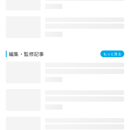
お
loading...
問
い
合
わ
せ
loading...
は
こ
ち
編集・監修記事
もっと見る
ら
loading...
loading...