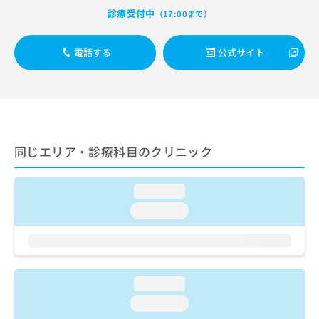
出
稿
クリ
資
診療受付中
（17:00まで）
稿
ニッ
の
料
クナ
の
お
の
ビサ
お
問
ご
電話する
公式サイト
イト
問
い
請
への
い
合
お問
求
合
合せ
わ
は
フォ
わ
せ
こ
ーム
せ
は
ち
とな
は
こ
ら
りま
こ
ち
同じエリア・診療科目のクリニック
す。
ち
ら
クリ
無
ら
ニッ
料
クの
loading...
資
情
予
料
loading...
報
約・
の
症状
拡
のご
ご
充
相談
請
の
など
求
お
はで
は
申
loading...
きま
こ
せん
し
loading...
ので
ち
込