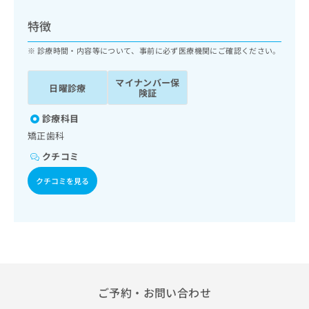
ッ
は
ク
こ
特徴
ナ
ち
ビ
診療時間・内容等について、事前に必ず医療機関にご確認ください。
ら
に
関
マイナンバー保
広
日曜診療
す
広
険証
告
る
告
代
お
診療科目
出
理
問
稿
矯正歯科
店
い
の
クチコミ
合
の
お
わ
方
問
クチコミを見る
せ
い
は
は
合
こ
こ
わ
ち
ち
せ
ら
ら
は
こ
こち
ち
広
らは
広
ら
告
ご予約・お問い合わせ
マイ
告
出
ナビ