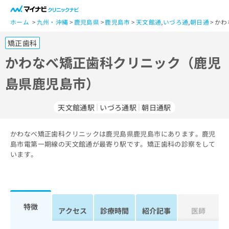
一
般
ホーム
九州・沖縄
鹿児島県
鹿児島市
天文館通
,
いづろ通
,
朝日通
かわ
ユ
矯正歯科
ー
ザ
かわなべ矯正歯科クリニック（鹿児
ー
島県鹿児島市）
の
方
は
天文館通駅
いづろ通駅
朝日通駅
こ
ち
かわなべ矯正歯科クリニックは鹿児島県鹿児島市にあります。鹿児
ら
島市電第一期線の天文館通が最寄り駅です。矯正歯科の診察をして
います。
医
マ
療
イ
関
ナ
係
ビ
者
ク
特徴
アクセス
診療時間
紹介記事
医師
の
リ
方
ニ