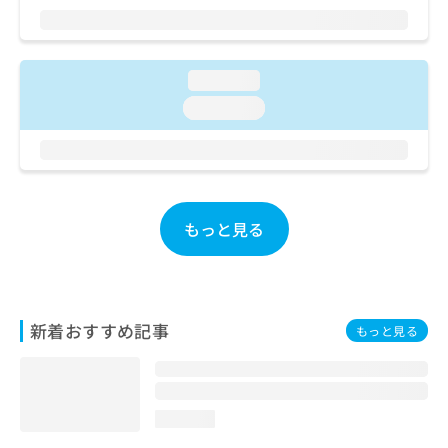
ご了
ら
み
承く
は
ださ
こ
無
い。
ち
料
loading...
ら
情
loading...
報
拡
掲
充
載
の
情
お
報
申
の
もっと見る
し
修
込
正
み
は
は
こ
こ
ち
新着おすすめ記事
もっと見る
ち
ら
ら
そ
の
loading...
他
の