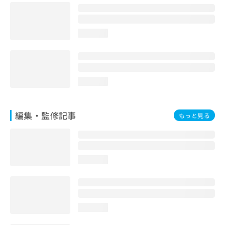
お
問
い
loading...
合
わ
せ
は
こ
loading...
ち
ら
編集・監修記事
もっと見る
loading...
loading...