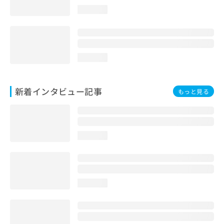
loading...
loading...
新着インタビュー記事
もっと見る
loading...
loading...