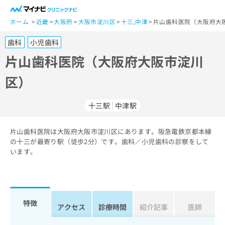
一
般
ホーム
近畿
大阪府
大阪市淀川区
十三
,
中津
片山歯科医院（大阪府大
ユ
歯科
小児歯科
ー
ザ
片山歯科医院（大阪府大阪市淀川
ー
区）
の
方
は
十三駅
中津駅
こ
ち
片山歯科医院は大阪府大阪市淀川区にあります。阪急電鉄京都本線
ら
の十三が最寄り駅（徒歩2分）です。歯科／小児歯科の診察をして
います。
医
マ
療
イ
関
ナ
係
ビ
者
ク
特徴
アクセス
診療時間
紹介記事
医師
の
リ
方
ニ