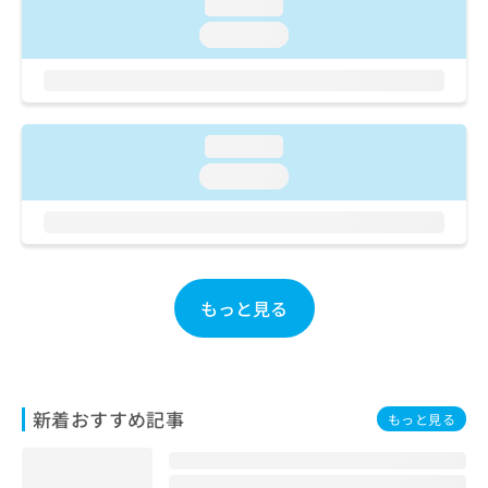
ご了
loading...
ら
み
承く
は
loading...
ださ
こ
無
い。
ち
料
ら
情
報
拡
loading...
掲
充
載
loading...
の
情
お
報
申
の
し
修
込
正
み
は
もっと見る
は
こ
こ
ち
ち
ら
ら
そ
新着おすすめ記事
もっと見る
の
他
の