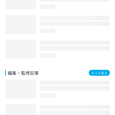
お
loading...
問
い
合
わ
せ
loading...
は
こ
ち
ら
loading...
編集・監修記事
もっと見る
loading...