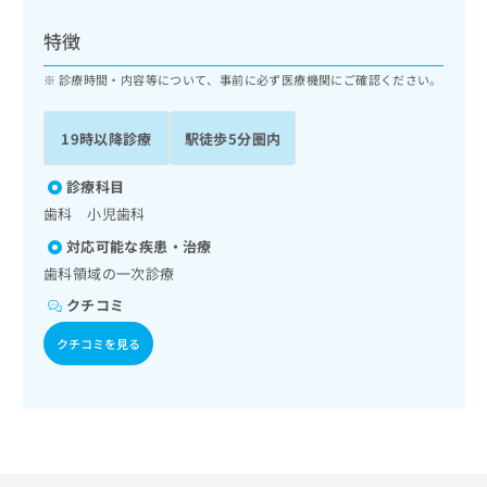
ッ
は
ク
こ
特徴
ナ
ち
ビ
診療時間・内容等について、事前に必ず医療機関にご確認ください。
ら
に
関
広
19時以降診療
駅徒歩5分圏内
す
広
告
る
告
代
お
診療科目
出
理
問
稿
歯科 小児歯科
店
い
の
対応可能な疾患・治療
合
の
お
わ
歯科領域の一次診療
方
問
せ
い
は
クチコミ
は
合
こ
こ
わ
クチコミを見る
ち
ち
せ
ら
ら
は
こ
こち
ち
広
らは
広
ら
告
マイ
告
出
ナビ