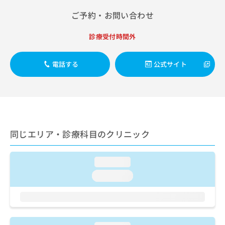
出
稿
クリ
資
稿
ニッ
ご予約・お問い合わせ
の
料
クナ
の
お
の
ビサ
お
問
ご
診療受付時間外
イト
問
い
請
への
い
合
お問
求
合
合せ
電話する
公式サイト
わ
は
フォ
わ
せ
こ
ーム
せ
は
ち
とな
は
こ
ら
りま
こ
ち
す。
ち
ら
クリ
無
ら
ニッ
料
同じエリア・診療科目のクリニック
クの
資
情
予
料
報
約・
の
症状
拡
loading...
のご
ご
充
相談
loading...
請
の
など
求
お
はで
は
申
きま
こ
せん
し
ので
ち
込